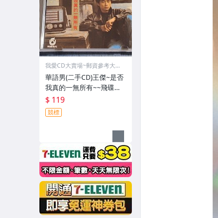
我愛CD大賣場~郵資參考大頭
貼
華語男(二手CD)王傑~是否
我真的一無所有~~飛碟唱
片~~早期台版~~無IFPI
$ 119
競標