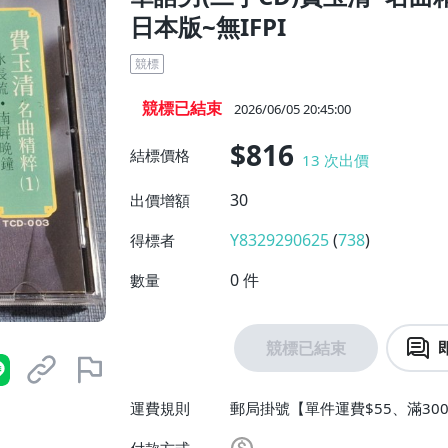
日本版~無IFPI
競標
競標已結束
2026/06/05 20:45:00
$816
結標價格
13
次出價
30
出價增額
Y8329290625
(
738
)
得標者
0
件
數量
競標已結束
運費規則
郵局掛號【單件運費$55、滿300