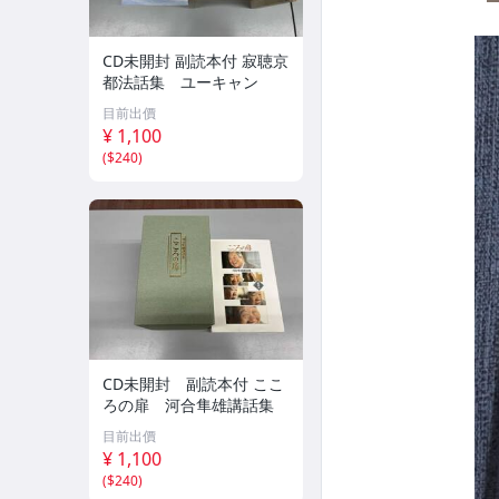
CD未開封 副読本付 寂聴京
都法話集 ユーキャン
目前出價
¥ 1,100
(
$240
)
CD未開封 副読本付 ここ
ろの扉 河合隼雄講話集
目前出價
¥ 1,100
(
$240
)