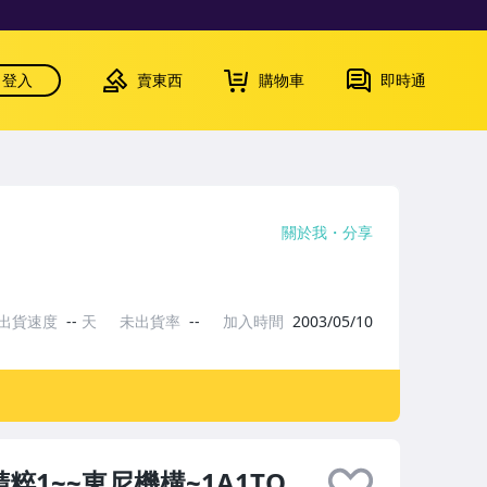
登入
賣東西
購物車
即時通
關於我
分享
出貨速度
--
天
未出貨率
--
加入時間
2003/05/10
粹1~~東尼機構~1A1TO