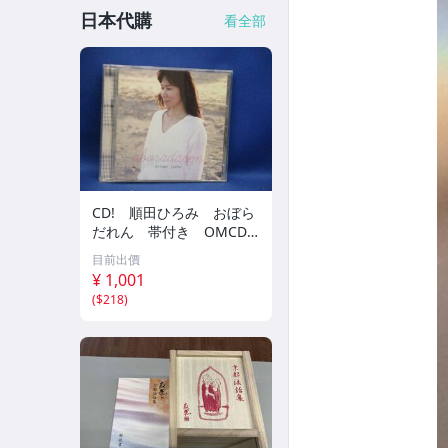
日本代購
看全部
CD! 順田ひろみ おぼら
だれん 帯付き OMCD-1
6 42405
目前出價
¥ 1,001
(
$218
)