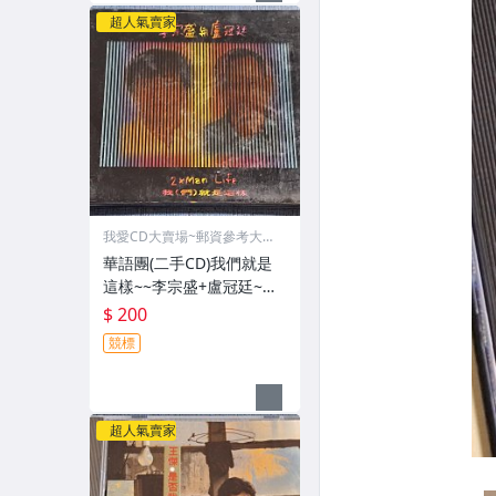
超人氣賣家
我愛CD大賣場~郵資參考大頭
貼
華語團(二手CD)我們就是
這樣~~李宗盛+盧冠廷~無i
fpi
$ 200
競標
超人氣賣家