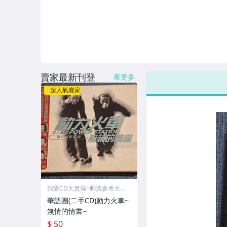
賣家最新刊登
看更多
超人氣賣家
我愛CD大賣場~郵資參考大頭
貼
華語團(二手CD)動力火車~
無情的情書~
$ 50