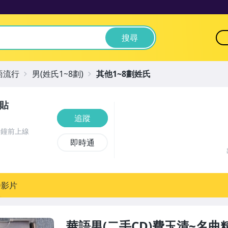
搜尋
語流行
男(姓氏1~8劃)
其他1~8劃姓氏
頭貼
追蹤
分鐘前上線
即時通
播影片
華語男(二手CD)費玉清~名曲精