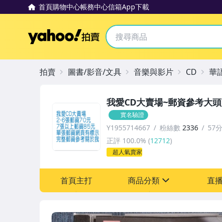
首頁
購物中心
帳務中心
信箱
App下載
Yahoo拍賣
拍賣
圖書/影音/文具
音樂與影片
CD
華
我愛CD大賣場~郵資參考大
實名驗證
Y1955714667
粉絲數
2336
57
正評
100.0%
(
12712
)
超人氣賣家
首頁主打
商品分類
直
sign
圖書/影音/文具