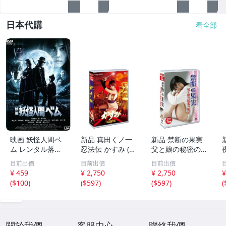
日本代購
看全部
映画 妖怪人間ベ
新品 真田くノ一
新品 禁断の果実
ム レンタル落ち
忍法伝 かすみ (D
父と娘の秘密の関
中古 DVD ケース
VD) CPD-1001-C
係 (DVD) CPD-10
＞
目前出價
目前出價
目前出價
無
M
18-CM
¥ 459
¥ 2,750
¥ 2,750
¥
(
$100
)
(
$597
)
(
$597
)
(
關於我們
客服中心
聯絡我們