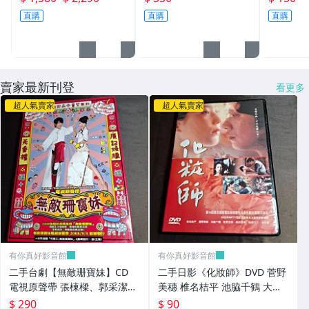
姆波頓 麥可基頓 吉娜戴
主演
隨機卡通
直購
直購
直購
維斯 亞歷鮑德溫
賣家最新刊登
看更多
超人氣賣家
超人氣賣家
有你真好影音館
有你真好影音館
二手台劇【無敵珊寶妹】CD
二手日影《化妝師》DVD 菅野
電視原聲帶 張棟樑、郭采潔、
美穗 椎名桔平 池脇千鶴 大杉
大師兄黃一飛、梁赫群、陳漢
漣 佐野史郎
$ 290
$ 90