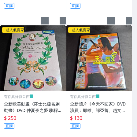
典、大炳
直購
直購
超人氣賣家
超人氣賣家
有你真好影音館
有你真好影音館
全新歐美動畫《莎士比亞名劇
全新國片《今天不回家》DVD
動畫》DVD 仲夏夜之夢 馴駻記
演員：郎雄、歸亞蕾、趙文
皆大歡喜 等六部 全區 6片裝
瑄、劉若英導演：張艾嘉
$ 250
$ 130
直購
直購