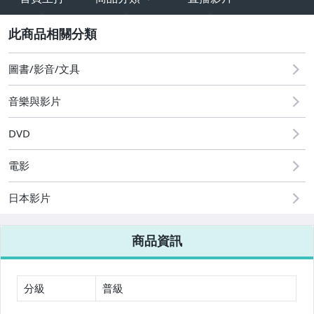
sign
2
圖書/影音/文具
音樂與影片
DVD
電影
日本影片
【49元卡通 - 買10送1】
商品資訊
電影【4K UHD】
歐美電影【BD藍光】
分級
普級
歐美電影【DVD】