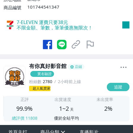
101744541347
商品編號
7-ELEVEN 運費只要
38
元
不限金額、筆數，筆筆優惠無限次！
有你真好影音館
店鋪
實名驗證
粉絲數
2780
2小時前上線
追蹤
1
超人氣賣家
正評
出貨速度
未出貨率
99.9%
1~2
2%
天
總評價
11808
優於全站平均
首頁主打
商品分類
直播影片