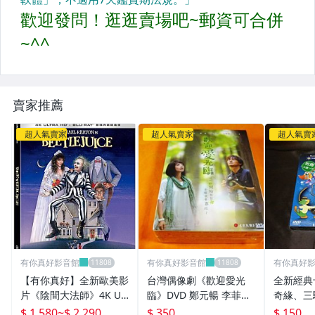
賣家推薦
超人氣賣家
超人氣賣家
超人氣賣
有你真好影音館
有你真好影音館
有你真好
【有你真好】全新歐美影
台灣偶像劇《歡迎愛光
全新經典
片《陰間大法師》4K UH
臨》DVD 鄭元暢 李菲兒
奇緣、三
D+BD (雙碟典藏鐵盒) 提
裴蓓 孫堅 卜學亮 榮蓉
律時光》D
$ 1,580
~
$ 2,290
$ 350
$ 150