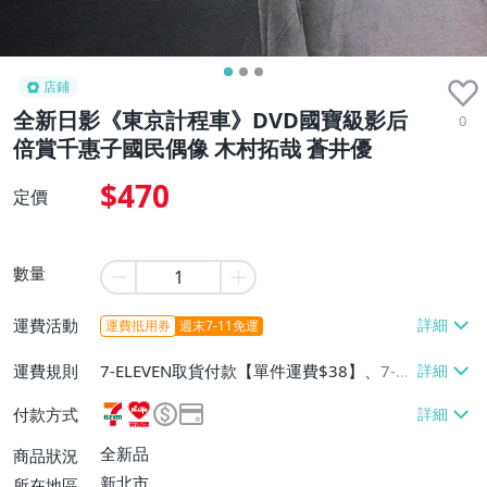
店鋪
全新日影《東京計程車》DVD國寶級影后
0
倍賞千惠子國民偶像 木村拓哉 蒼井優
$470
定價
數量
運費活動
運費抵用券
週末7-11免運
運費規則
7-ELEVEN取貨付款【單件運費$38】、7-EL
EVEN取貨不付款【單件運費$38】、萊爾富
付款方式
取貨付款【單件運費$60】、郵局掛號【單
件運費$70】
全新品
商品狀況
新北市
所在地區