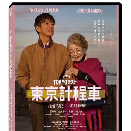
韓國電影【DVD】
其他國家電影【BD 藍光】
其他國家電影【DVD】
男女同志 彩虹影片
各類電影 VCD
成人電影.情慾片
台劇.偶像劇
大陸劇
韓劇
日劇
歐美影集