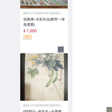
&#51473;&#44397;&#4932
4;&#46988;&#44397;&#475
張萬傳~水彩作品(郵寄一律
68;&#44397;&#51665;
免運費)
$ 1,000
競標
&#51473;&#44397;&#4932
4;&#46988;&#44397;&#475
F競標品--黃磊生--水墨國
68;&#44397;&#51665;