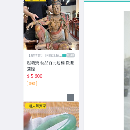
【壓箱寶】 阿寶託拍
網
壓箱寶 藝品百元起標 歡迎
蒞臨
$ 5,600
競標
超人氣賣家