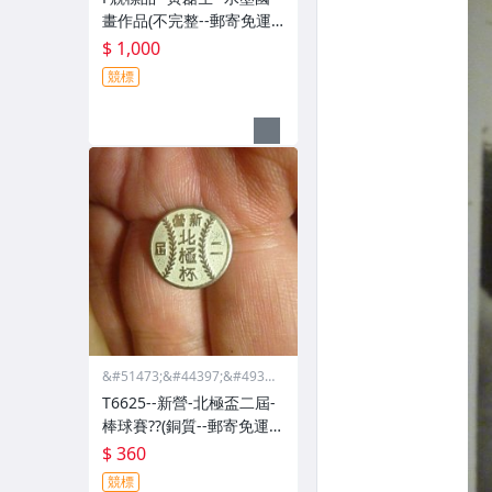
畫作品(不完整--郵寄免運
費)--56851
$ 1,000
競標
&#51473;&#44397;&#4932
4;&#46988;&#44397;&#475
T6625--新營-北極盃二屆-
68;&#44397;&#51665;
棒球賽??(銅質--郵寄免運
費)相關-精緻紀念章
$ 360
競標