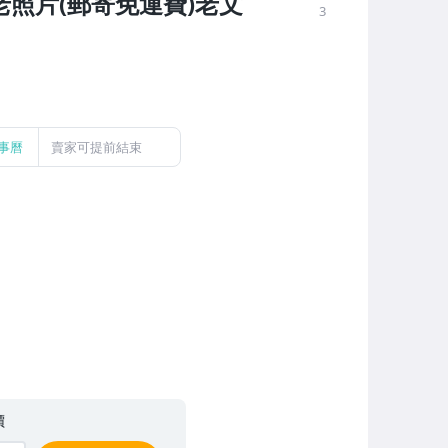
老照片(郵寄免運費)老文
3
事曆
賣家可提前結束
價