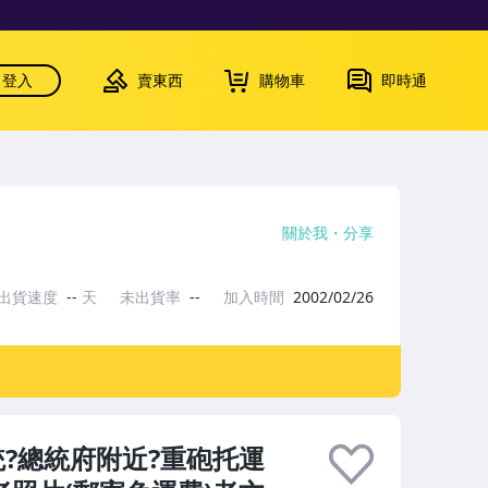
登入
賣東西
購物車
即時通
關於我
分享
出貨速度
--
天
未出貨率
--
加入時間
2002/02/26
統?總統府附近?重砲托運