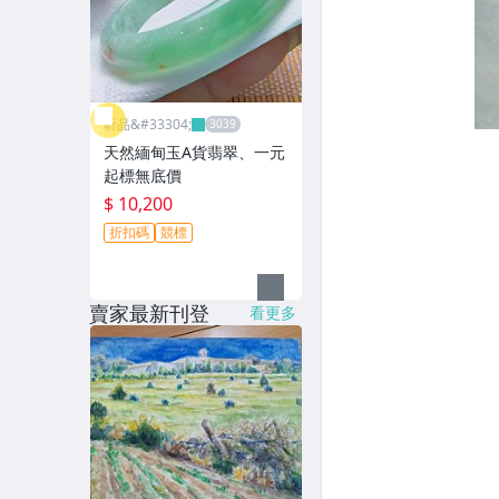
昕品&#33304;
天然緬甸玉A貨翡翠、一元
起標無底價
$ 10,200
折扣碼
競標
賣家最新刊登
看更多