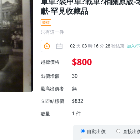
軍車?裝甲車?戰車?相關原版-
獻-罕見收藏品
競標
只有這一件
02
天
03
時
16
分
26
秒結束
加入行
$800
起標價格
30
出價增額
無
最高出價者
$832
立即結標價
1
件
數量
自動出價
直接出