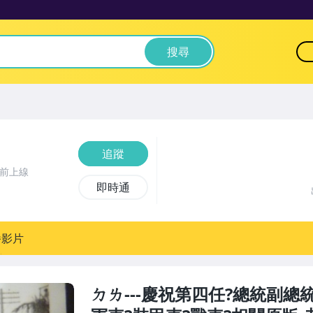
搜尋
追蹤
時前上線
即時通
播影片
ㄉㄌ---慶祝第四任?總統副總