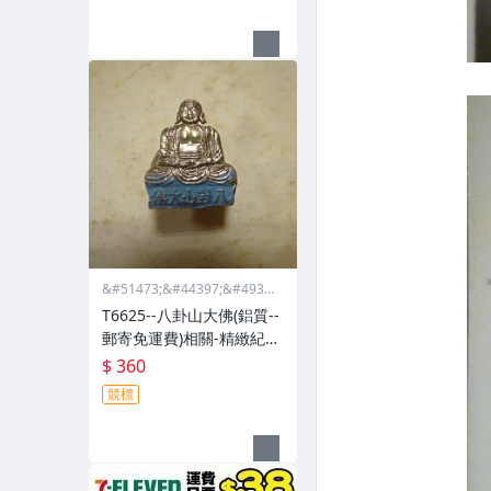
&#51473;&#44397;&#4932
4;&#46988;&#44397;&#475
T6625--八卦山大佛(鋁質--
68;&#44397;&#51665;
郵寄免運費)相關-精緻紀念
章
$ 360
競標