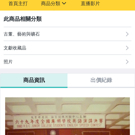
首頁主打
商品分類
直播影片
-
sign
古董、藝術與礦石
2
玩具、模型與公仔
古董、藝術與礦石
文獻收藏品
照片
商品資訊
出價紀錄