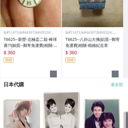
&#51473;&#44397;&#49324;&#
&#51473;&#44397;&#49324;&#
46988;&#44397;&#47568;&#44
46988;&#44397;&#47568;&#44
T6625--新營-北極盃二屆-棒球
T6625--八卦山大佛(鋁質--郵寄
397;&#51665;
397;&#51665;
賽??(銅質--郵寄免運費)相關-精
免運費)相關-精緻紀念章
緻紀念章
$ 360
$ 360
競標
競標
日本代購
看全部