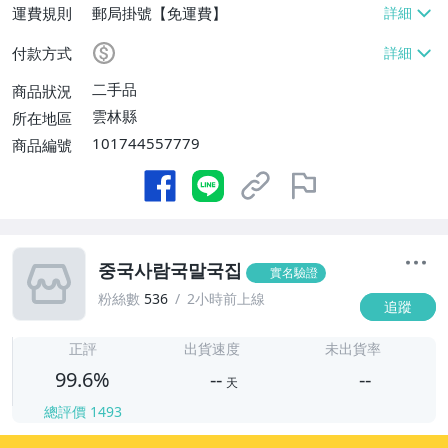
運費規則
郵局掛號【免運費】
付款方式
二手品
商品狀況
雲林縣
所在地區
101744557779
商品編號
중국사람국말국집
實名驗證
粉絲數
536
2小時前上線
追蹤
-
-
正評
出貨速度
未出貨率
99.6%
--
--
天
總評價
1493
-