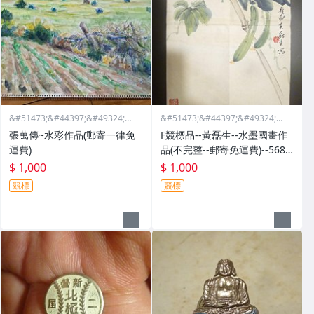
&#51473;&#44397;&#49324;&#
&#51473;&#44397;&#49324;&#
46988;&#44397;&#47568;&#44
46988;&#44397;&#47568;&#44
張萬傳~水彩作品(郵寄一律免
F競標品--黃磊生--水墨國畫作
397;&#51665;
397;&#51665;
運費)
品(不完整--郵寄免運費)--5685
1
$ 1,000
$ 1,000
競標
競標