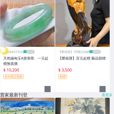
昕品&#33304;
【壓箱寶】 阿寶託拍網
天然緬甸玉A貨翡翠、一元起
【壓箱寶】百元起標 藝品競標
標無底價
$ 10,200
$ 3,500
折扣碼
競標
競標
賣家最新刊登
看更多