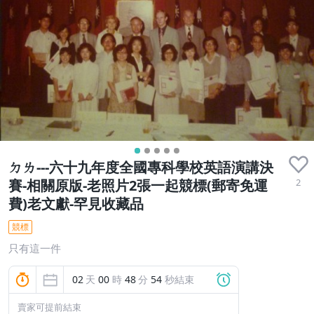
ㄉㄌ---六十九年度全國專科學校英語演講決
2
賽-相關原版-老照片2張一起競標(郵寄免運
費)老文獻-罕見收藏品
競標
只有這一件
02
天
00
時
48
分
52
秒結束
賣家可提前結束