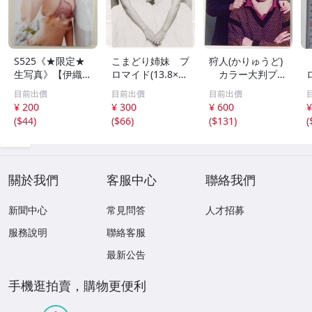
S525《★限定★
こまどり姉妹 プ
狩人(かりゅうど)
生写真》【伊織も
ロマイド(13.8×8.
カラー大判プロ
え】ビッグコミッ
5cm) 1枚●bn.4
マイド(18×13cm)
目前出價
目前出價
目前出價
クスピリッツ 202
6
1枚●bn.48
¥ 200
¥ 300
¥ 600
¥
6年8月3日号 ★セ
(
$44
)
(
$66
)
(
$131
)
(
ブンネット限定特
典★ ☆送料一律
☆
關於我們
客服中心
聯絡我們
新聞中心
常見問答
人才招募
服務說明
聯絡客服
最新公告
手機逛拍賣，購物更便利