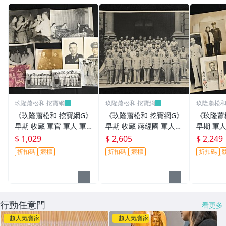
玖隆蕭松和 挖寶網
玖隆蕭松和 挖寶網
玖隆蕭松和
《玖隆蕭松和 挖寶網G》
《玖隆蕭松和 挖寶網G》
《玖隆蕭
早期 收藏 軍官 軍人 軍
早期 收藏 蔣經國 軍人
早期 軍人
眷 餐會 合影 舊相片 一
軍官 合影 舊相片(13196)
影 舊相片 
$ 1,029
$ 2,605
$ 2,249
批(13194)
折扣碼
競標
折扣碼
競標
折扣碼
行動任意門
看更多
超人氣賣家
超人氣賣家