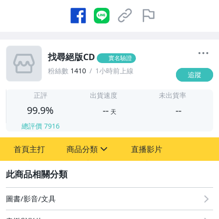
找尋絕版CD
實名驗證
粉絲數
1410
1小時前上線
追蹤
-
-
正評
出貨速度
未出貨率
99.9%
--
--
天
總評價
7916
-
首頁主打
商品分類
直播影片
-
sign
圖書/影音/文具
2
圖書/影音/文具