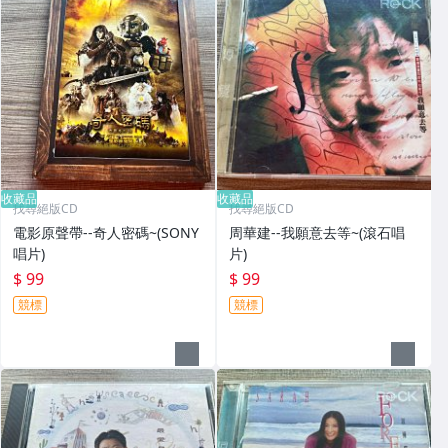
收藏品
收藏品
找尋絕版CD
找尋絕版CD
電影原聲帶--奇人密碼~(SONY
周華建--我願意去等~(滾石唱
唱片)
片)
$ 99
$ 99
競標
競標