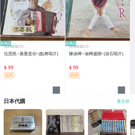
收藏品
收藏品
找尋絕版CD
找尋絕版CD
伍思凱--最愛是你~(點將唱片)
陳淑樺--淑樺盛開~(滾石唱片)
$ 99
$ 99
競標
競標
日本代購
看全部