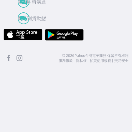
買賣即時溝通
商品到貨動態
APP Store
Google Play
facebook
Instagram
©
2026
Yahoo台灣電子商務 保留所有權利
服務條款
隱私權
拍賣使用規範
交易安全