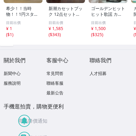
希少！！当時
新潮カセットブッ
ゴールデンヒット
物！！1円スター
ク 12点セット
ヒット歌謡 カラ
ト売り切り！！PI
【三島由紀夫／森
オケ カセットテ
目前出價
目前出價
目前出價
AA CLUB SPORT
外／太宰治／芥川
ープ まとめ昭和
¥ 1
¥ 1,585
¥ 1,500
¥
S GOODS アルミ
龍之介／谷崎潤一
レトロ 邦楽 童謡
(
$1
)
(
$343
)
(
$325
)
(
ケース 収納
郎／宮沢賢治／
演歌 17点
他】新潮社
關於我們
客服中心
聯絡我們
新聞中心
常見問答
人才招募
服務說明
聯絡客服
最新公告
手機逛拍賣，購物更便利
商品降價通知