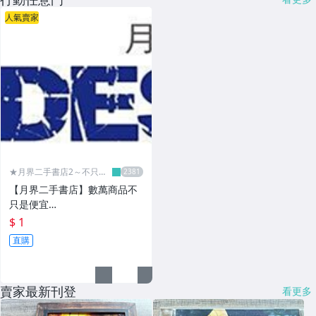
人氣賣家
★月界二手書店2～不只是
便宜...★
【月界二手書店】數萬商品不
只是便宜…
$ 1
直購
賣家最新刊登
看更多