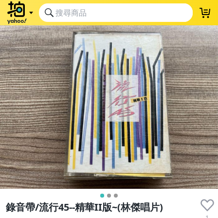
收藏品
錄音帶/流行45--精華II版~(林傑唱片)
1