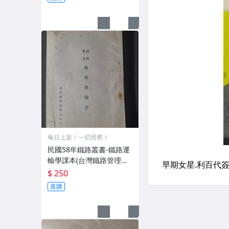
每日上架！一切照舊！
民國58年鐵路叢書-鐵路運
輸學課本(台灣鐵路管理局
印行).1106.26
$ 250
直購