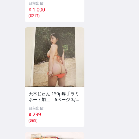
風 犬 フラワー インテリア
目前出價
¥ 1,000
(
$217
)
天木じゅん 150μ厚手ラミ
ネート加工 6ページ 写真
集 SSS グラビア 切り抜き
目前出價
まとめて発送承ります。
¥ 299
(
$65
)