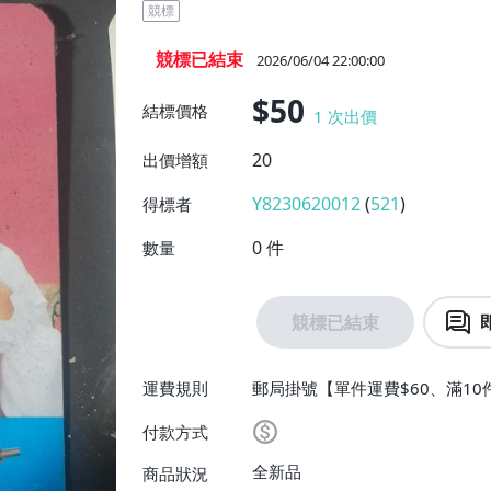
競標
競標已結束
2026/06/04 22:00:00
$50
結標價格
1
次出價
20
出價增額
Y8230620012
(
521
)
得標者
0
件
數量
競標已結束
運費規則
郵局掛號【單件運費$60、滿10
付款方式
全新品
商品狀況