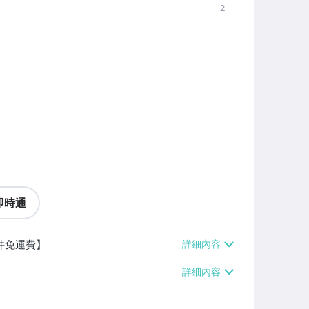
2
即時通
件免運費】