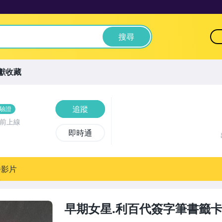
搜尋
獻收藏
追蹤
驗證
時前上線
即時通
播影片
早期女星.利百代簽字筆書籤卡.0