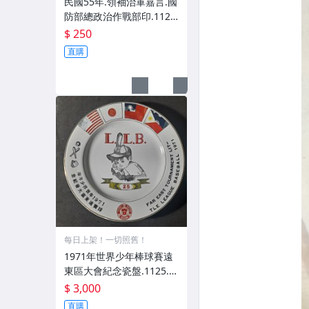
民國55年.領袖治軍嘉言.國
防部總政治作戰部印.1126.
14
$ 250
直購
每日上架！一切照舊！
1971年世界少年棒球賽遠
東區大會紀念瓷盤.1125.1
2
$ 3,000
直購