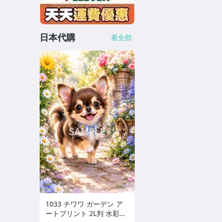
日本代購
看全部
1033 チワワ ガーデン ア
ートプリント 2L判 水彩画