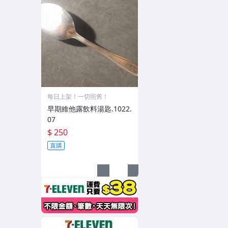
每日上架！一切照舊！
早期維他露飲料湯匙.1022.
07
$ 250
直購