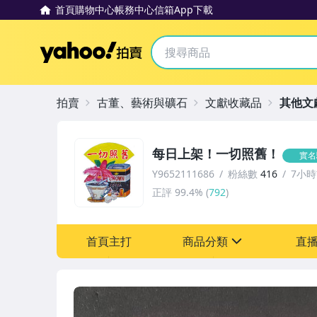
首頁
購物中心
帳務中心
信箱
App下載
Yahoo拍賣
拍賣
古董、藝術與礦石
文獻收藏品
其他文
每日上架！一切照舊！
實名
Y9652111686
粉絲數
416
7小
正評
99.4%
(
792
)
首頁主打
商品分類
直
sign
古董、藝術與礦石
偶像、球員卡與郵幣