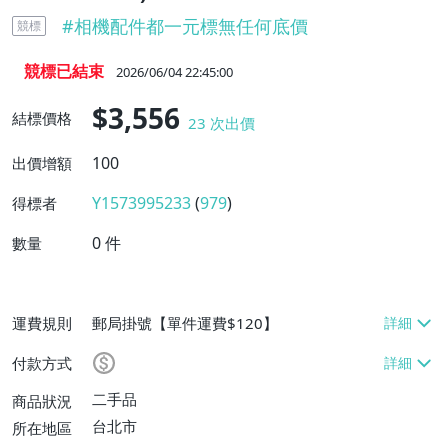
#
相機配件都一元標無任何底價
競標
競標已結束
2026/06/04 22:45:00
$3,556
結標價格
23
次出價
100
出價增額
Y1573995233
(
979
)
得標者
0
件
數量
運費規則
郵局掛號【單件運費$120】
付款方式
二手品
商品狀況
台北市
所在地區