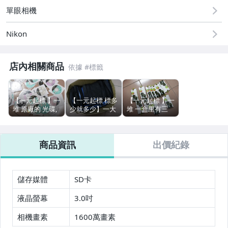
單眼相機
Nikon
店內相關商品
【一元起標 】一
【一元起標 標多
【一元起標 】一
堆 原廠的 光碟,
少就多少】一大
堆 一盒里有三
自己可以看, 全
堆 放 保護鏡 的
條, 口罩 舒壓口
部一起標(看下
套子 看下面實照
罩綁 口罩掛繩
面實照)
口罩繩 口罩鍊
商品資訊
出價紀錄
口罩綁(短), 全部
一起標(看下面
實照) , 標多少就
多少
儲存媒體
SD卡
液晶螢幕
3.0吋
相機畫素
1600萬畫素