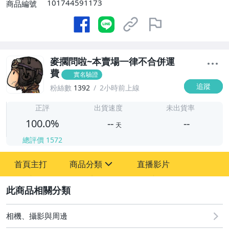
101744591173
商品編號
麥擱問啦~本賣場一律不合併運
費
實名驗證
追蹤
粉絲數
1392
2小時前上線
-
-
正評
出貨速度
未出貨率
100.0%
--
--
天
總評價
1572
-
首頁主打
商品分類
直播影片
-
sign
美容保養與彩妝
2
相機、攝影與周邊
相機、攝影與周邊