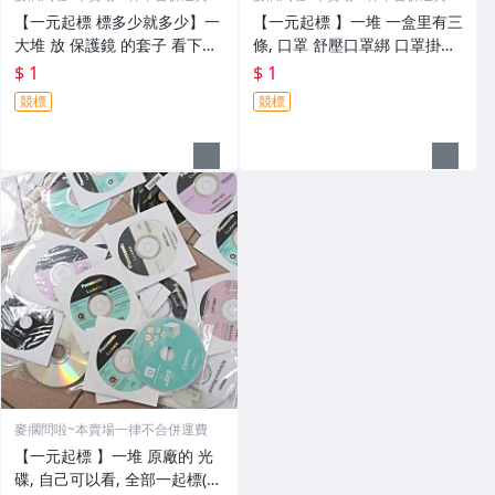
【一元起標 標多少就多少】一
【一元起標 】一堆 一盒里有三
大堆 放 保護鏡 的套子 看下面
條, 口罩 舒壓口罩綁 口罩掛繩
實照
口罩繩 口罩鍊 口罩綁(短), 全
$ 1
$ 1
部一起標(看下面實照) , 標多少
競標
競標
就多少
麥擱問啦~本賣場一律不合併運費
【一元起標 】一堆 原廠的 光
碟, 自己可以看, 全部一起標(看