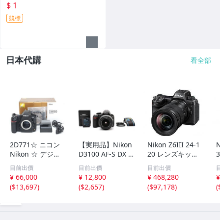
下面實照)
$ 1
競標
日本代購
看全部
2D771☆ ニコン
【実用品】Nikon
Nikon Z6III 24-1
N
Nikon ☆ デジタ
D3100 AF-S DX N
20 レンズキット
3
ル一眼レフ デジ
IKKOR 18-55mm
ミラーレスカメラ
目前出價
目前出價
目前出價
カメ D850 動作確
F3.5-5.6G VR ニ
ニコン
¥ 66,000
¥ 12,800
¥ 468,280
¥
認済 難あり 現状
コン ストラップ
(
$13,697
)
(
$2,657
)
(
$97,178
)
(
渡し品【ニューポ
付 #9577
ーン】