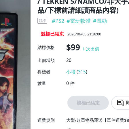
/ TEKKEN 5/NAMCO/非
品/下標前請細讀商品內容)
#
PS2
#
電玩軟體
#
電動
競標
競標已結束
2026/06/05 21:38:00
$99
結標價格
1
次出價
20
出價增額
小培
(
315
)
得標者
0
件
數量
競標已結束
運費規則
大型/超重物品運送【單件運費$8