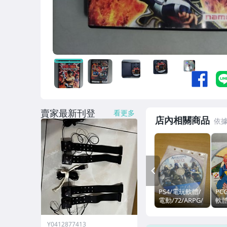
賣家最新刊登
看更多
店內相關商品
PREV
PS4/電玩軟體/
PC
電動/72/ARPG/
軟體
動作角色扮演/
愛
刺客教條：大革
成/
Y0412877413
命/裸片/遊戲/非
き