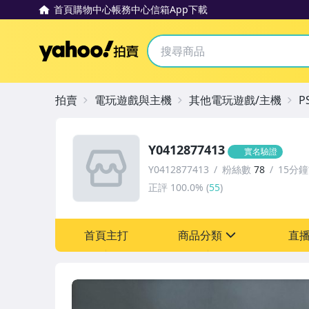
首頁
購物中心
帳務中心
信箱
App下載
Yahoo拍賣
拍賣
電玩遊戲與主機
其他電玩遊戲/主機
P
Y0412877413
實名驗證
Y0412877413
粉絲數
78
15分
正評
100.0%
(
55
)
首頁主打
商品分類
直
sign
圖書/影音/文具
古董、藝術與礦石