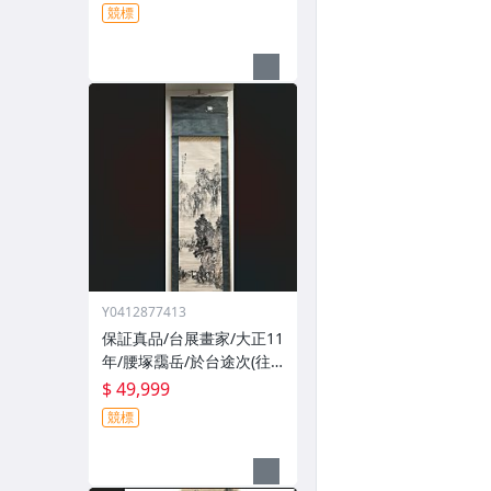
非 油畫/非陳澄波/台展畫
競標
家
Y0412877413
保証真品/台展畫家/大正11
年/腰塚靄岳/於台途次(往
台灣的路上)/1922/畫心:39
$ 49,999
x138cm/名家水墨/文獻/日
競標
治/日據/非老照片/非油畫/
石川欽一郎