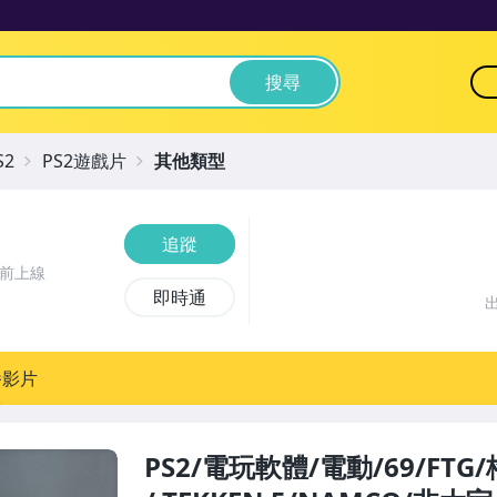
搜尋
S2
PS2遊戲片
其他類型
追蹤
鐘前上線
即時通
播影片
PS2/電玩軟體/電動/69/FT