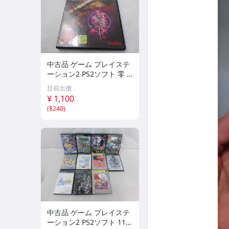
中古品 ゲーム プレイステ
ーション2 PS2ソフト 零 z
ero
目前出價
¥ 1,100
(
$240
)
中古品 ゲーム プレイステ
ーション2 PS2ソフト 11点