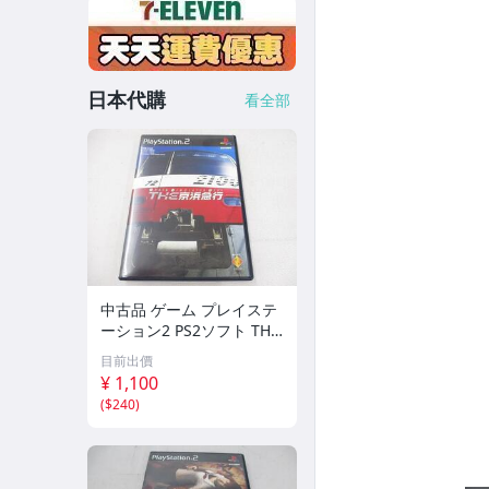
日本代購
看全部
中古品 ゲーム プレイステ
ーション2 PS2ソフト THE
京浜急行 TRAIN SIMULAT
目前出價
OR REAL
¥ 1,100
(
$240
)