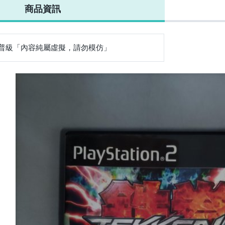
商品資訊
華義/非大宇/
PS/對戰/街
非大宇/非軟體
機/MVS/非
(競
軟體世界/非
機/MVS/非
世界/非宇峻(競
PCGAME/電玩
請
(競標品/下
PCGAME/電玩
標品/下標前請
軟體/電動/非大
容)
前請細讀商品
軟體/電動/非大
細讀商品內容)
宇/非軟體世界/
)
宇
非宇峻
普級「內容純屬虛擬，請勿模仿」