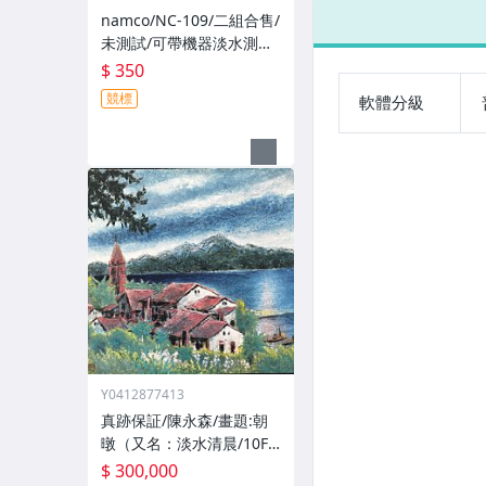
大宇/非軟體世
ル/
namco/NC-109/二組合售/
界/非宇峻(競標
非
未測試/可帶機器淡水測試/
品/下標前請細
宇峻
郵寄不能退貨/PS3 GunCo
$ 350
讀商品內容)
標
n 3 專用感應線 (Time Cris
內容
競標
軟體分級
is 4 專用)
Y0412877413
真跡保証/陳永森/畫題:朝
暾（又名：淡水清晨/10F
/1973年/膠彩作品/老畫/
$ 300,000