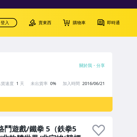
登入
賣東西
購物車
即時通
關於我
分享
出貨速度
1
天
未出貨率
0%
加入時間
2016/06/21
G/格鬥遊戲/鐵拳 5（鉄拳5