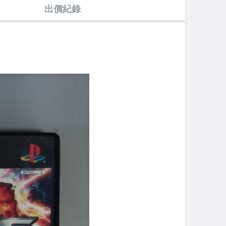
出價紀錄
標品/下標前
宇峻(競標品/下
機/MVS/非
非軟體世界/非
PC
細讀商品內
標前請細讀商品
PCGAME/電玩
宇峻(競標品/下
軟體
內容)
軟體/電動/非大
標前請細讀商品
宇/
宇/非軟體世界/
內容)
非
非宇峻