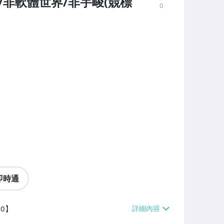
大宇/非軟體世界/非宇峻(競標
0
即時通
0】