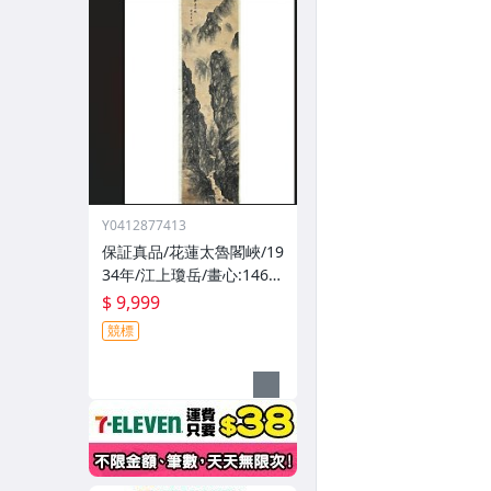
Y0412877413
保証真品/花蓮太魯閣峽/19
34年/江上瓊岳/畫心:146.5
x 39.9cm/名家水墨/昭和9
$ 9,999
年/台灣/文獻/日治/日據/非
競標
老照片/非油畫/非台展石川
欽一郎