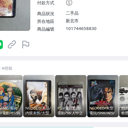
付款方式
二手品
商品狀況
新北市
所在地區
101744658830
商品編號
GAME/電玩
NEOGEO/美品/
PS3/電玩軟體/
NEOGEO/大型
PC
/電動/61/純
內膜未拆/大型
電動/58/人中之
電玩/SNK/AES/
軟體
手札/戀愛養
電玩/SNK/AES/
龍4 傳說的繼承
真侍魂：霸王丸
動/
心跳回憶/と
餓狼傳說 3:遠遠
者/龍が如く4 伝
地獄變/SNK/非
衛/
めきメモリア
的戰鬥/SNK/非
説を継ぐもの/
PS/對戰/街
體