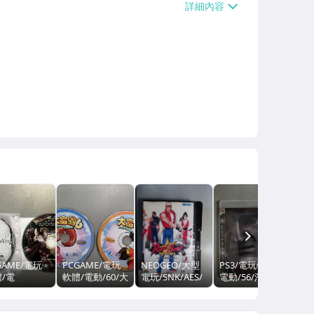
NEXT
GAME/電玩
PCGAME/電玩
NEOGEO/大型
PS3/電玩軟體/
NE
/電
軟體/電動/60/大
電玩/SNK/AES/
電動/56/潛龍諜
電玩
73/SRPG/黑
富翁 6 /安裝片
餓狼傳說
影 4:愛國者之
英雄
非大宇/非軟
+遊戲片//大宇/
Special/SNK/非
槍/Metal Gear
非P
世界/非宇峻
非軟體世界/非
PS/對戰/街
Solid 4/非大宇/
機/