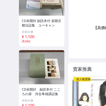
CD未開封 副読本付 寂聴京
都法話集 ユーキャン
目前出價
¥ 1,100
(
$240
)
賣家推薦
超人氣賣家
CD未開封 副読本付 ここ
ろの扉 河合隼雄講話集
目前出價
¥ 1,100