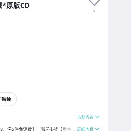
*原版CD
0
即時通
費$38、滿5件免運費】、郵局掛號【單件運