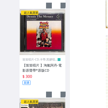
超人氣賣家
笛笛唱片-CD.卡帶.黑膠唱
片
【笛笛唱片 】淘氣阿丹-電
影原聲帶*原版CD
$ 300
直購
超人氣賣家