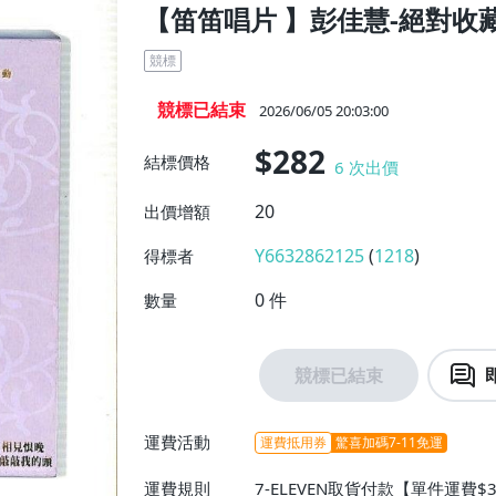
【笛笛唱片 】彭佳慧-絕對收藏
競標
競標已結束
2026/06/05 20:03:00
$282
結標價格
6
次出價
20
出價增額
Y6632862125
(
1218
)
得標者
0
件
數量
競標已結束
運費活動
運費抵用券
驚喜加碼7-11免運
運費規則
7-ELEVEN取貨付款【單件運