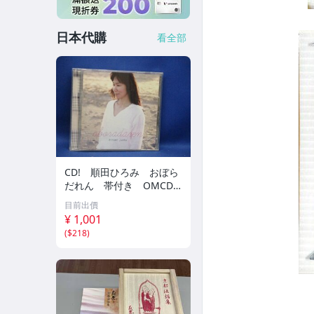
日本代購
看全部
CD! 順田ひろみ おぼら
だれん 帯付き OMCD-1
6 42405
目前出價
¥ 1,001
(
$218
)