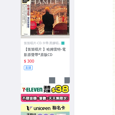
笛笛唱片-CD.卡帶.黑膠唱
片
【笛笛唱片 】哈姆雷特-電
影原聲帶*原版CD
$ 300
直購