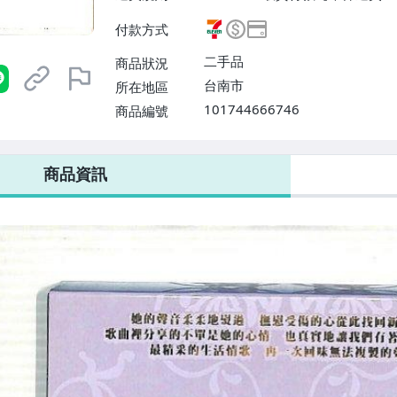
費$50、滿5件免運費】
付款方式
二手品
商品狀況
台南市
所在地區
101744666746
商品編號
7-ELEVEN 運費只要
38
元
不限金額、筆數，筆筆優惠無限次！
商品資訊