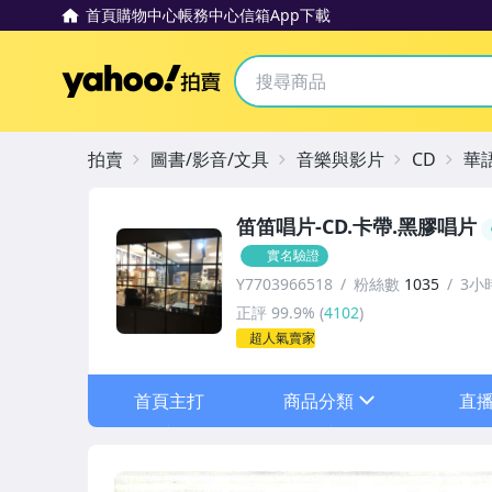
首頁
購物中心
帳務中心
信箱
App下載
Yahoo拍賣
拍賣
圖書/影音/文具
音樂與影片
CD
華
笛笛唱片-CD.卡帶.黑膠唱片
實名驗證
Y7703966518
粉絲數
1035
3小
正評
99.9%
(
4102
)
超人氣賣家
首頁主打
商品分類
直
sign