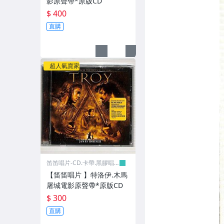
影原聲帶*原版CD
$ 400
新世紀音樂
直購
其它
超人氣賣家
笛笛唱片-CD.卡帶.黑膠唱
片
【笛笛唱片 】特洛伊.木馬
屠城電影原聲帶*原版CD
$ 300
直購