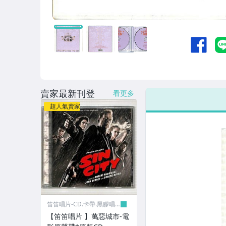
西洋音樂團體
華語電視.電影原聲帶
西洋電影原聲帶
日本流行音樂男歌手
日本流行音樂女歌手
賣家最新刊登
看更多
日本流行音樂團體
超人氣賣家
客家.原住民
古典音樂
樂器演奏
聖誕.新年
懷念國語老歌
笛笛唱片-CD.卡帶.黑膠唱
片
【笛笛唱片 】萬惡城市-電
日本演歌