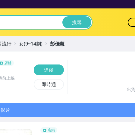
搜尋
語流行
女(9~14劃)
彭佳慧
店鋪
追蹤
時前上線
即時通
出
播影片
店鋪