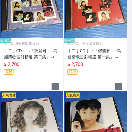
收藏品
近全新
本店採用全程出貨錄影
本店採用全程出貨錄影
｜二手CD｜→『鄧麗君 --- 島
｜二手CD｜→『鄧麗君 --- 島
國情歌雷射精選 第二集』→韓
國情歌雷射精選 第一集』→韓
國製T113 01滿銀圈版｜無ifpi
國製T113 01滿銀圈版｜無ifpi
$ 2,700
$ 2,700
碼
碼
競標
競標
人氣賣家
人氣賣家