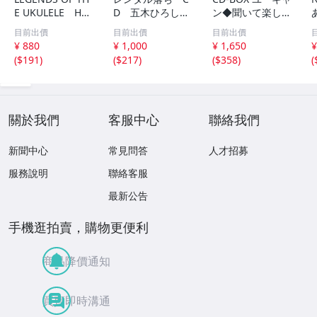
E UKULELE HA
D 五木ひろし
ン◆聞いて楽しむ
WAIIAN MASTER
高橋真梨子 他
日本の名作 第1巻
目前出價
目前出價
目前出價
S ウクレレ ハワ
中古品
～第16巻 未開封
¥ 880
¥ 1,000
¥ 1,650
¥
イ 169
品混在 木箱付き
(
$191
)
(
$217
)
(
$358
)
(
關於我們
客服中心
聯絡我們
新聞中心
常見問答
人才招募
服務說明
聯絡客服
最新公告
手機逛拍賣，購物更便利
商品降價通知
買賣即時溝通