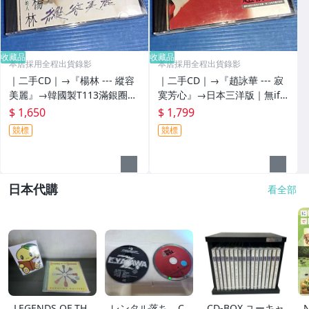
收藏品
收藏品
本店採用全程出貨錄影
本店採用全程出貨錄影
｜二手CD｜→『楊林 --- 縱容
｜二手CD｜→『趙詠華 --- 寂
美麗』→韓國製T113滿銀圈版
寞芳心』→日本三洋版｜無ifpi
｜無ifpi碼
碼
$ 1,650
$ 1,799
競標
競標
日本代購
看全部
LEGENDS OF TH
レンタル落ち C
CD-BOX ユーキャ