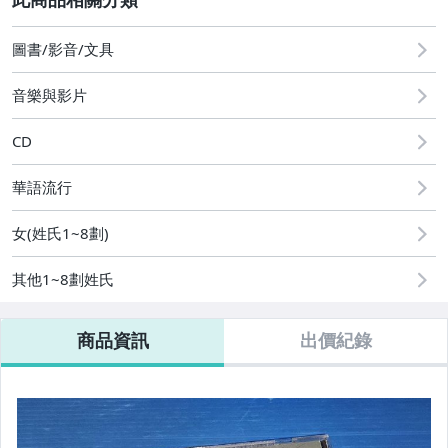
圖書/影音/文具
2
圖書/影音/文具
音樂與影片
CD
華語流行
女(姓氏1~8劃)
其他1~8劃姓氏
商品資訊
出價紀錄