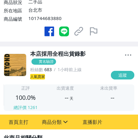
二手品
商品狀況
台北市
所在地區
101744683880
商品編號
本店採用全程出貨錄影
實名驗證
粉絲數
683
1小時前上線
追蹤
-
人氣賣家
-
正評
出貨速度
未出貨率
100.0%
--
--
天
總評價
1261
-
-
首頁主打
商品分類
直播影片
sign