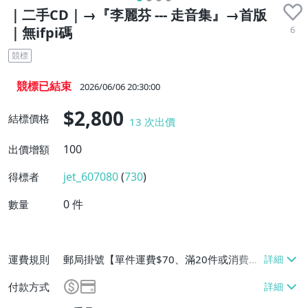
｜二手CD｜→『李麗芬 --- 走音集』→首版
6
｜無ifpi碼
競標
競標已結束
2026/06/06 20:30:00
$2,800
結標價格
13
次出價
100
出價增額
jet_607080
(
730
)
得標者
0
件
數量
運費規則
郵局掛號【單件運費$70、滿20件或消費滿
$10000免運費】、跨國寄送【單件運費$2
付款方式
00、滿50件或消費滿$50000免運費】