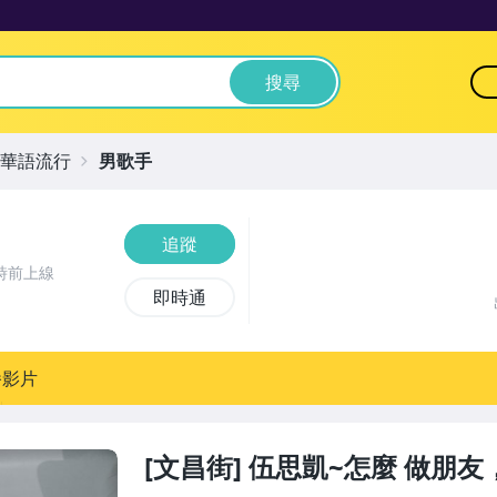
搜尋
華語流行
男歌手
追蹤
時前上線
即時通
播影片
[文昌街] 伍思凱~怎麼 做朋