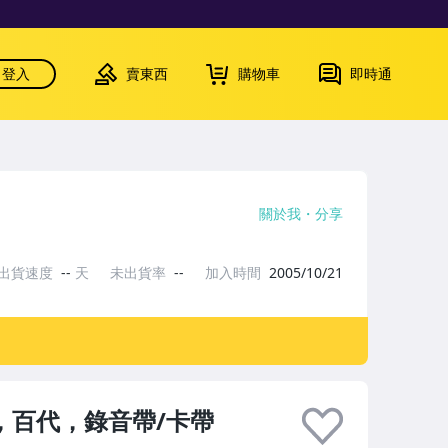
登入
賣東西
購物車
即時通
關於我
分享
出貨速度
--
天
未出貨率
--
加入時間
2005/10/21
友，百代，錄音帶/卡帶