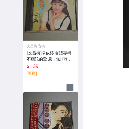
文昌街 音樂
[文昌街]卓依婷 台語專輯~
不應該的愛 風，無IFPI，C
D
$ 139
競標