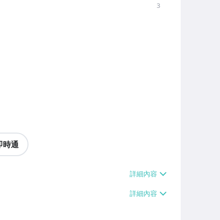
3
即時通