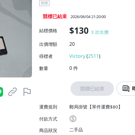
競標
競標已結束
2026/06/04 21:20:00
$130
結標價格
3
次出價
20
出價增額
Victory
(
2511
)
得標者
0
件
數量
競標已結束
運費規則
郵局掛號【單件運費$80】
付款方式
二手品
商品狀況