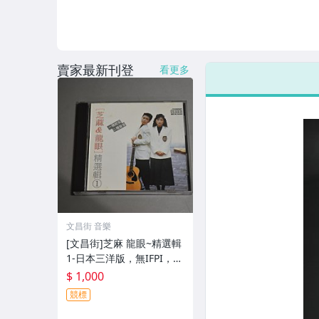
賣家最新刊登
看更多
文昌街 音樂
[文昌街]芝麻 龍眼~精選輯
1-日本三洋版，無IFPI，C
D
$ 1,000
競標