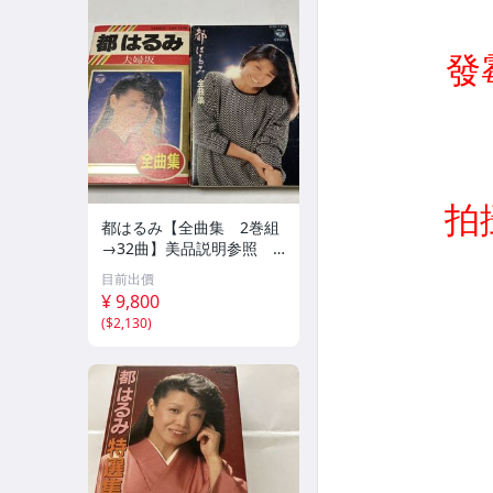
都はるみ【全曲集 2巻組
→32曲】美品説明参照 C
AHY
目前出價
¥ 9,800
(
$2,130
)