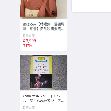
都はるみ【特選集・道頓堀
川、細雪】美品説明参照
CAHY
目前出價
¥ 3,999
(
$870
)
C586-ナルシソ・イエペ
ス 禁じられた遊び アル
ハンブラの想い出
目前出價