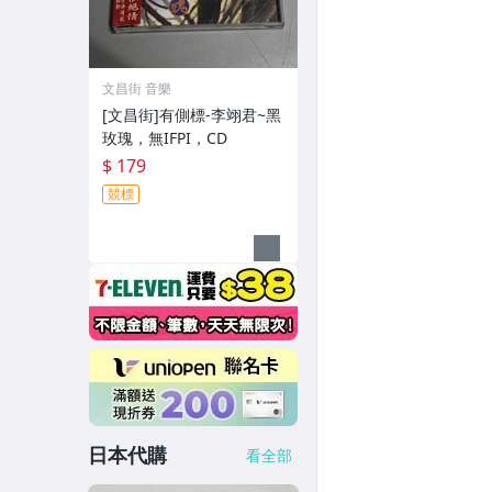
文昌街 音樂
[文昌街]有側標-李翊君~黑
玫瑰，無IFPI，CD
$ 179
競標
日本代購
看全部