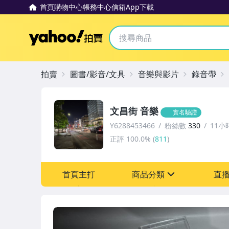
首頁
購物中心
帳務中心
信箱
App下載
Yahoo拍賣
拍賣
圖書/影音/文具
音樂與影片
錄音帶
文昌街 音樂
實名驗證
Y6288453466
粉絲數
330
11小
正評
100.0%
(
811
)
首頁主打
商品分類
直
sign
圖書/影音/文具