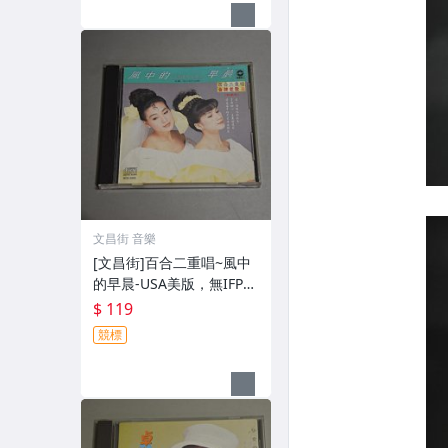
文昌街 音樂
[文昌街]百合二重唱~風中
的早晨-USA美版，無IFP
I，CD
$ 119
競標