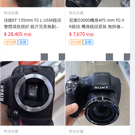
時光珍藏
時光珍藏
佳能EF 135mm F2 L USM鏡頭
尼康D3000機身AFS mm fG V
整體成色很好 鏡片完美無劃痕
R鏡頭 機身鏡頭原裝 無拆修無
功能一切正常 無拆修無-3430
翻新 有輕微使用痕跡 鏡頭-34
$ 28,405
$ 7,670
95折
95折
30
折扣碼
直購
折扣碼
直購
時光珍藏
時光珍藏