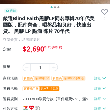
店鋪
嚴選Blind Faith黑膠LP同名專輯70年代美
0
國版，配件齊全，唱盤品相良好，快速出
貨。 黑膠 LP 點滴 碟片 70年代
存儲介質：LP黑膠唱片
$2,690
定價
數量
商品活動
折扣碼
滿800折60
折扣碼
滿30000享95折
運費活動
運費抵用券
週末7-11免運
運費規則
7-ELEVEN取貨付款【單件運費$38、滿5件
或消費滿$1298免運費】、7-ELEVEN取貨
付款方式