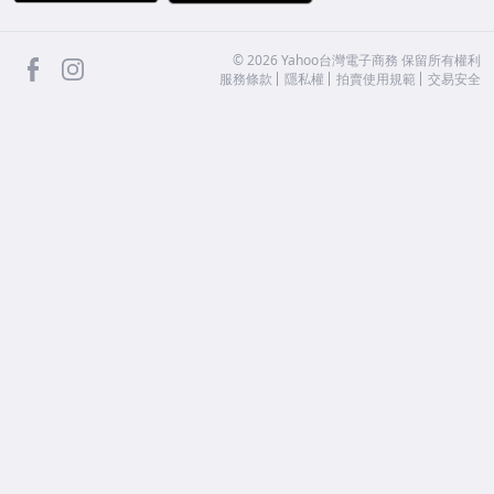
facebook
Instagram
©
2026
Yahoo台灣電子商務 保留所有權利
服務條款
隱私權
拍賣使用規範
交易安全