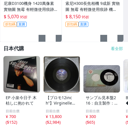
尼康D3100機身 1420萬像素
索尼H300長焦相機 9成新 實物
實物圖 無霉 有輕微使用痕跡
圖 無霉 有輕微使用痕跡 機身
機身原裝 無拆修無翻新 臨-34
鏡頭原裝 無拆修無翻新-3430
$ 5,070
$ 8,150
95折
95折
3
折扣碼
直購
折扣碼
直購
日本代購
看全部
EP 小泉今日子 木
【プロモ12inc
サンプル見本盤2
枯しに抱かれて
h”】Virginelle・
16：自主製作： T
Mickey B. / Luck
ORAYA 第12回
目前出價
目前出價
目前出價
y Tango・Let Th
秋田県吹奏楽コン
¥ 700
¥ 13,800
¥ 300
¥
e Rain 他 (VEJT-8
クール シングル
(
$152
)
(
$2,984
)
(
$65
)
(
9147)
レコード