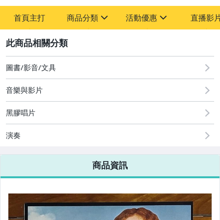
首頁主打
商品分類
活動優惠
直播影
sign
sign
2
其它
[全店] 粉絲專享
[全店] 週年慶
圖書/影音/文具
音樂與影片
黑膠唱片
演奏
商品資訊