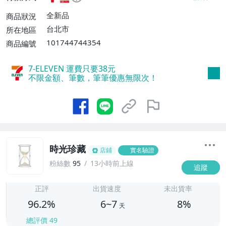
不付款【免運費】、萊爾富取貨付款【單件
運費$60、滿5件或消費滿$1298免運
全新品
商品狀況
費】、宅配/貨運【單件運費$120、滿5件
台北市
所在地區
或消費滿$1598免運費】
101744744354
商品編號
7-ELEVEN 運費只要
38
元
不限金額、筆數，筆筆優惠無限次！
時光珍藏
店鋪
實名驗證
粉絲數
95
13小時前上線
追蹤
6
正評
出貨速度
未出貨率
96.2%
6~7
8%
天
總評價
49