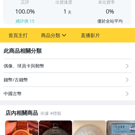
正評
出貨速度
未出貨率
100.0%
1
0%
天
總評價
15
優於全站平均
首頁主打
商品分類
直播影片
sign
2
圖書/影音/文具
偶像、球員卡與郵幣
古董、藝術與礦石
錢幣/古錢幣
手機、配件與通訊
中國古幣
居家、家具與園藝
店內相關商品
玩具、模型與公仔
男性精品與服飾