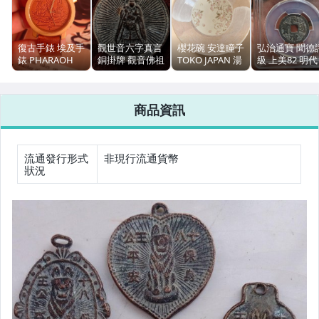
偶像、球員卡與郵幣
女裝與服飾配件
復古手錶 埃及手
觀世音六字真言
櫻花碗 安達瞳子
弘治通寶 聞德
錶 PHARAOH
銅掛牌 觀音佛祖
TOKO JAPAN 湯
級 上美82 明代
手錶與飾品配件
BY BCAN 石英錶
佛牌掛飾 舊痕無
碗 15.2cm 五只
白銅小平 古錢
錶徑35.5mm
損傷
古幣
女包精品與女鞋
商品資訊
相機、攝影與周邊
運動、戶外與休閒
流通發行形式
非現行流通貨幣
狀況