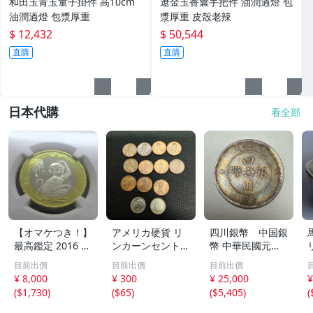
和田玉青玉童子掛件 高10cm
遼金玉香囊手把件 油潤過燈 包
油潤過燈 包漿厚重
漿厚重 皮殼老辣
$ 12,432
$ 50,544
直購
直購
日本代購
看全部
【オマケつき！】
アメリカ硬貨 リ
四川銀幣 中国銀
最高鑑定 2016 中
ンカーンセント
幣 中華民國元年
国 10元 申年 猿
他13枚セット 外
軍政府造 壹圓 古
目前出價
目前出價
目前出價
バイメタル NGC
国コイン 古銭 コ
銭 銀貨 アンティ
¥ 8,000
¥ 300
¥ 25,000
¥
MS69PL プルーフ
レクション
ーク
(
$1,730
)
(
$65
)
(
$5,405
)
(
ライク 初期発行
金猴春ラベル ア