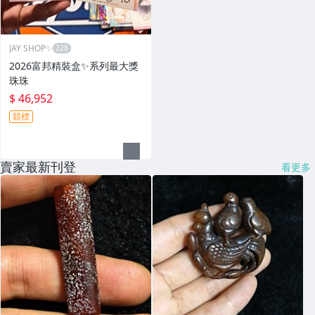
JAY SHOP✨
2026富邦精裝盒✨系列最大獎
珠珠
$ 46,952
競標
賣家最新刊登
看更多