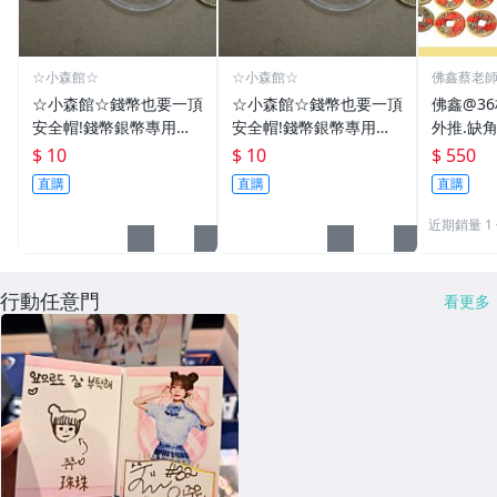
☆小森館☆
☆小森館☆
佛鑫蔡老
化煞物品
☆小森館☆錢幣也要一頂
☆小森館☆錢幣也要一頂
佛鑫@3
安全帽!錢幣銀幣專用透
安全帽!錢幣銀幣專用透
外推.缺
明壓克力盒收納保護盒.1
明壓克力盒收納保護盒.1
雙碩士風
$ 10
$ 10
$ 550
枚10元~55
枚10元~11
加持/附
直購
直購
直購
近期銷量 1
行動任意門
看更多