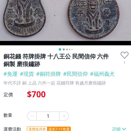
銅花錢 符牌掛牌 十八王公 民間信仰 六件
1
銅製 磨痕鏽跡
#
免運
#
現貨
#
銅符掛牌
#
民間信仰
#
福州義犬
年代不詳 銅 上品 六件一起 花錢符牌 有歲月磨痕鏽跡
$700
定價
數量
運費活動
運費抵用券
週末7-11免運