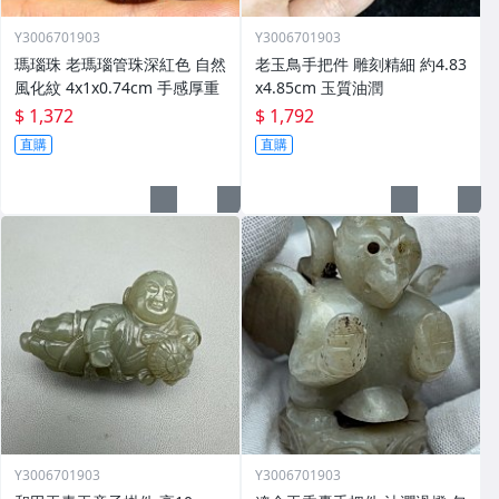
Y3006701903
Y3006701903
瑪瑙珠 老瑪瑙管珠深紅色 自然
老玉鳥手把件 雕刻精細 約4.83
風化紋 4x1x0.74cm 手感厚重
x4.85cm 玉質油潤
$ 1,372
$ 1,792
直購
直購
Y3006701903
Y3006701903