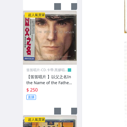
超人氣賣家
笛笛唱片-CD.卡帶.黑膠唱
片
【笛笛唱片 】以父之名In
the Name of the Father-
電影原聲帶*原版CD
$ 250
直購
超人氣賣家