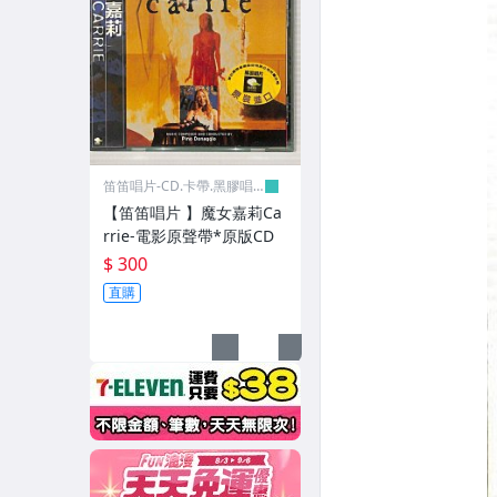
笛笛唱片-CD.卡帶.黑膠唱
片
【笛笛唱片 】魔女嘉莉Ca
rrie-電影原聲帶*原版CD
$ 300
直購