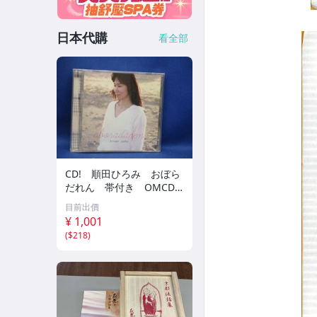
日本代購
看全部
CD! 順田ひろみ おぼら
だれん 帯付き OMCD-1
6 42405
目前出價
¥ 1,001
(
$218
)