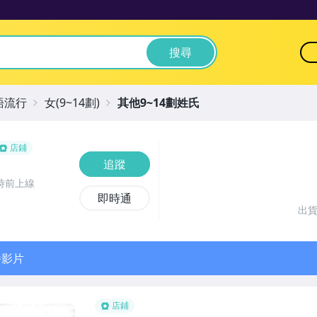
搜尋
語流行
女(9~14劃)
其他9~14劃姓氏
店鋪
追蹤
時前上線
即時通
出
播影片
店鋪