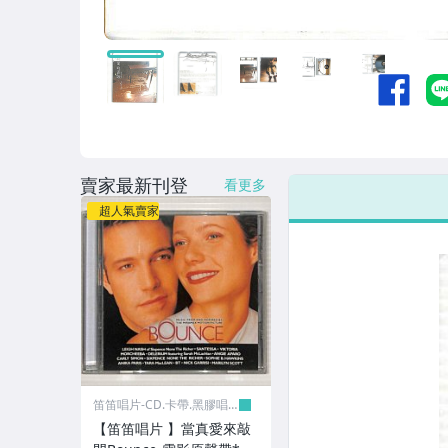
西洋音樂團體
華語電視.電影原聲帶
西洋電影原聲帶
日本流行音樂男歌手
日本流行音樂女歌手
賣家最新刊登
看更多
日本流行音樂團體
超人氣賣家
客家.原住民
古典音樂
樂器演奏
聖誕.新年
懷念國語老歌
笛笛唱片-CD.卡帶.黑膠唱
片
【笛笛唱片 】當真愛來敲
日本演歌