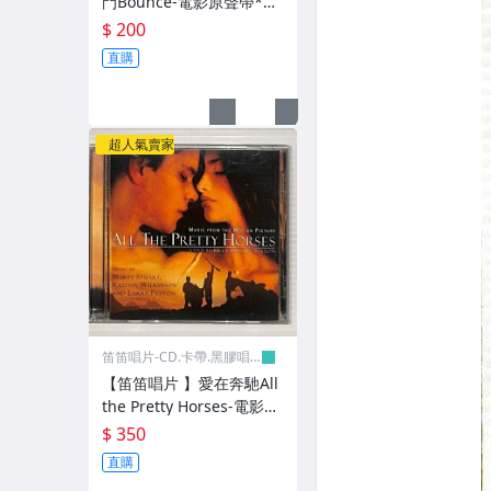
門Bounce-電影原聲帶*原
版CD
$ 200
新世紀音樂
直購
其它
超人氣賣家
笛笛唱片-CD.卡帶.黑膠唱
片
【笛笛唱片 】愛在奔馳All
the Pretty Horses-電影原
聲帶*原版CD
$ 350
直購