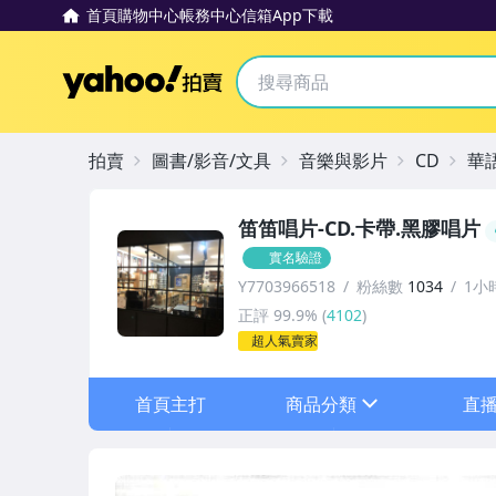
首頁
購物中心
帳務中心
信箱
App下載
Yahoo拍賣
拍賣
圖書/影音/文具
音樂與影片
CD
華
笛笛唱片-CD.卡帶.黑膠唱片
實名驗證
Y7703966518
粉絲數
1034
1小
正評
99.9%
(
4102
)
超人氣賣家
首頁主打
商品分類
直
sign