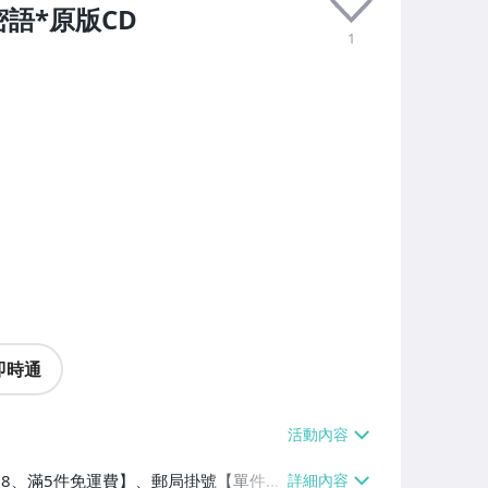
語*原版CD
1
即時通
費$38、滿5件免運費】、郵局掛號【單件運