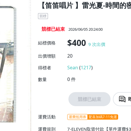
【笛笛唱片 】雷光夏-時間的密
競標
競標已結束
2026/06/05 20:24:00
$400
結標價格
9
次出價
20
出價增額
Sean
(
1217
)
得標者
0
件
數量
競標已結束
運費活動
運費抵用券
驚喜加碼7-11免運
運費規則
7-ELEVEN取貨付款【單件運