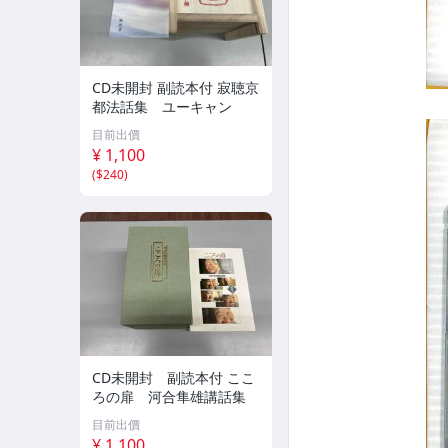
CD未開封 副読本付 寂聴京
都法話集 ユーキャン
目前出價
¥ 1,100
(
$240
)
CD未開封 副読本付 ここ
ろの扉 河合隼雄講話集
目前出價
¥ 1,100