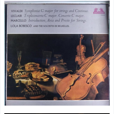
耳機-Final
耳機-GRADO
耳機-飛利浦Philips
耳機-PaMu
耳機-SOUNDPEATS
耳機-SHURE
耳機-SENNHEISER
補結帳專用(非該帳號勿下標)
其它