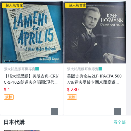
超人氣賣家
超人氣賣家
張大韜黑膠耳機專賣
張大韜黑膠耳機專賣
【張大韜黑膠】美版古典-CRI/
美版古典盒裝2LP-IPA/IPA 500
CRI-102/朗道夫合唱團:現代美
7/8/霍夫曼於卡西米爾廳獨奏
國牧歌集
會錄音/貝多芬:21號鋼琴奏鳴
$ 1
$ 280
曲「華德斯坦」;
競標
競標
日本代購
看全部