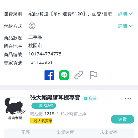
運費規則
宅配/貨運【單件運費$120】、面交/自取/
不寄送【免運費】、離島配送【單件運費$3
付款方式
00】
二手品
商品狀況
桃園市
所在地區
101744774775
商品編號
F311Z3951
賣家貨號
張大韜黑膠耳機專賣
店鋪
實名驗證
粉絲數
1218
11小時前上線
追蹤
2
超人氣賣家
正評
出貨速度
未出貨率