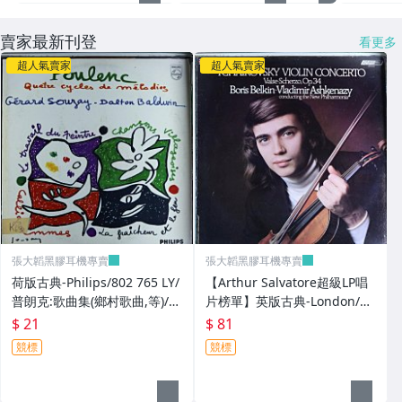
賣家最新刊登
看更多
超人氣賣家
超人氣賣家
張大韜黑膠耳機專賣
張大韜黑膠耳機專賣
荷版古典-Philips/802 765 LY/
【Arthur Salvatore超級LP唱
普朗克:歌曲集(鄉村歌曲,等)/蘇
片榜單】英版古典-London/CS
才,男中音;鮑德溫,鋼琴
7076/柴可夫斯基:小提琴協奏
$ 21
$ 81
曲,
競標
競標