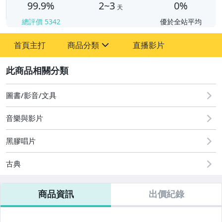
99.9%
2~3
0%
天
總評價
5342
優於全站平均
首頁主打
商品分類
直播影片
sign
2
圖書/影音/文具
一元起標唱片
音樂與影片
二手黑膠-西洋
黑膠唱片清洗/配件
黑膠唱片
唱頭/唱針
古典
黑膠唱盤/唱機
商品資訊
出價紀錄
耳機-鐵三角Audio-Technica
耳機-Beyerdynamic