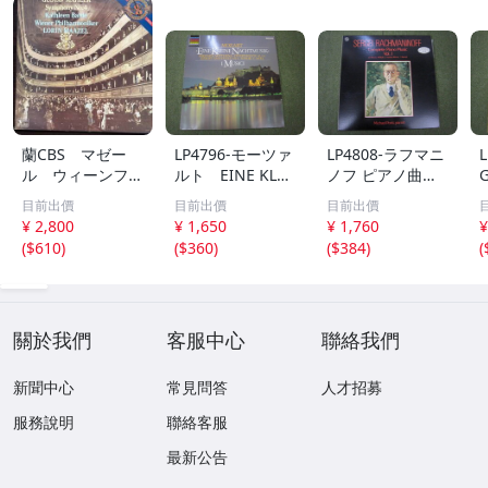
蘭CBS マゼー
LP4796-モーツァ
LP4808-ラフマニ
ル ウィーンフィ
ルト EINE KLEI
ノフ ピアノ曲全
ル バトル マー
NE NACHTMUSI
集 第１集 非売
目前出價
目前出價
目前出價
ラー 交響曲第４
K
品
¥ 2,800
¥ 1,650
¥ 1,760
¥
番 マゼール絶頂
(
$610
)
(
$360
)
(
$384
)
(
期の録音
關於我們
客服中心
聯絡我們
新聞中心
常見問答
人才招募
服務說明
聯絡客服
最新公告