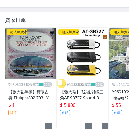
賣家推薦
超人氣賣家
超人氣賣家
超人氣賣
張大韜黑膠耳機專賣
張大韜黑膠耳機專賣
張大韜黑
【張大韜黑膠】荷版古
【張大韜】[送唱片]鐵三
Y96919
典-Philips/802 703 LY/
角AT-SB727 Sound Bur
補結帳*2
柴可夫斯基:第5號交響
ger無線可攜式黑膠唱盤
$ 1
$ 5,800
$ 55
曲/馬克維契-倫敦交響
機 最大12小時續航
競標
直購
直購