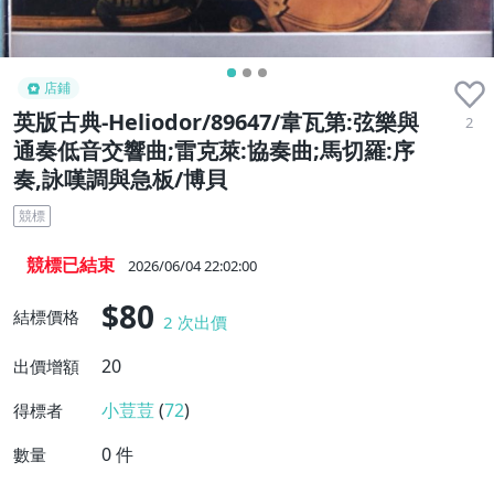
店鋪
英版古典-Heliodor/89647/韋瓦第:弦樂與
2
通奏低音交響曲;雷克萊:協奏曲;馬切羅:序
奏,詠嘆調與急板/博貝
競標
競標已結束
2026/06/04 22:02:00
$80
結標價格
2
次出價
20
出價增額
小荳荳
(
72
)
得標者
0
件
數量