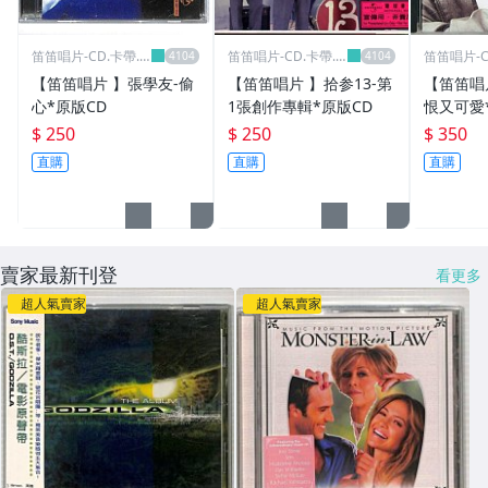
笛笛唱片-CD.卡帶.
笛笛唱片-CD.卡帶.
笛笛唱片-C
黑膠唱片
黑膠唱片
黑膠唱片
【笛笛唱片 】張學友-偷
【笛笛唱片 】拾参13-第
【笛笛唱
心*原版CD
1張創作專輯*原版CD
恨又可愛
$ 250
$ 250
$ 350
直購
直購
直購
賣家最新刊登
看更多
超人氣賣家
超人氣賣家