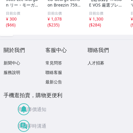
n リー・モーガン
on Breezin 7599
E VOS 厳選プレ
/ Candy / BN Wo
273342 WARNER
ミア音源集 MP3C
目前出價
目前出價
目前出價
rks・帯付・Blue
/00110
D-DLVer 1ディス
¥ 300
¥ 1,078
¥ 1,300
¥
Note名盤 /
ク￠
(
$66
)
(
$235
)
(
$284
)
(
關於我們
客服中心
聯絡我們
新聞中心
常見問答
人才招募
服務說明
聯絡客服
最新公告
手機逛拍賣，購物更便利
商品降價通知
買賣即時溝通