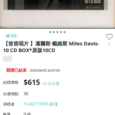
店鋪
【笛笛唱片 】邁爾斯·戴維斯 Miles Davis-
0
10 CD BOX*原版10CD
競標
競標已結束
2026/06/05 20:37:00
$615
結標價格
10
次出價
30
出價增額
Y1242179781
(
83
)
得標者
0
件
數量