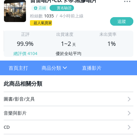
店鋪
實名驗證
粉絲數
1035
4小時前上線
追蹤
1
超人氣賣家
正評
出貨速度
未出貨率
99.9%
1~2
1%
天
總評價
4104
優於全站平均
首頁主打
商品分類
直播影片
sign
2
圖書/影音/文具
絕版CD競標
音樂與影片
CD國語男歌手
CD
CD國語女歌手