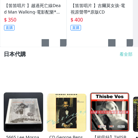
【笛笛唱片 】越過死亡線Dea
【笛笛唱片 】吉爾莫女孩-電
d Man Walking-電影配樂*原
視原聲帶*原版CD
版CD
$ 350
$ 400
直購
直購
日本代購
看全部
5665 Lee Morga
CD George Bens
【超収録】THISB
●