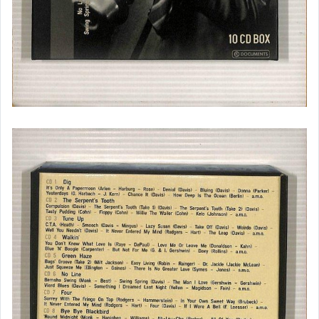
日本流行音樂男歌手
日本流行音樂女歌手
日本流行音樂團體
客家.原住民
古典音樂
樂器演奏
聖誕.新年
懷念國語老歌
日本演歌
新世紀音樂
其它