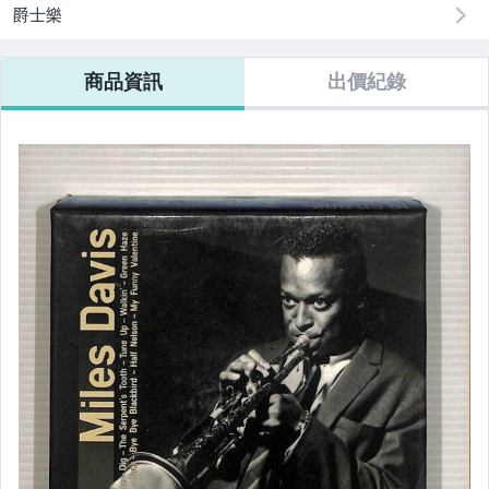
爵士樂
CD國語團體
商品資訊
出價紀錄
CD國語合輯
CD台語男歌手
CD台語女歌手
CD台語團體.合輯
西洋男歌手
西洋女歌手
西洋音樂團體
華語電視.電影原聲帶
西洋電影原聲帶