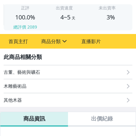
4
正評
出貨速度
未出貨率
100.0%
4~5
3%
天
總評價
2089
首頁主打
商品分類
直播影片
sign
2
古董、藝術與礦石
古董、藝術與礦石
木雕藝術品
其他木器
商品資訊
出價紀錄