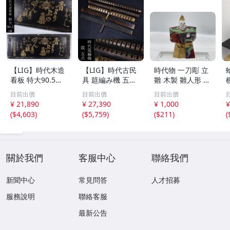
【LIG】時代木造
【LIG】時代古民
時代物 一刀彫 立
看板 特大90.5㎝
具 筵編み機 五点
雛 木製 雛人形 木
金彩 本舗 高田徳
むしろ編み 筬 お
彫彩色 小型 2.2×
目前出價
目前出價
目前出價
左衛門 古美術品
さ 農具 古道具 26
3.5×H5.7cm ひな
¥ 21,890
¥ 27,390
¥ 1,000
¥
2606.676
04.458
祭り 郷土玩具 木
(
$4,603
)
(
$5,759
)
(
$211
)
(
工芸 置物 木彫人
形(B24136)
關於我們
客服中心
聯絡我們
新聞中心
常見問答
人才招募
服務說明
聯絡客服
最新公告