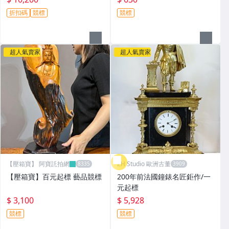
折扣碼
競標
競標
超人氣賣家
超人氣賣家
【壓箱寶】 阿寶託拍網
ZH Studio 歐洲古董
【壓箱寶】百元起標 藝品競標
200年前法國鐘錶名匠鉅作/一
元起標
$ 3,100
$ 5,928
競標
競標