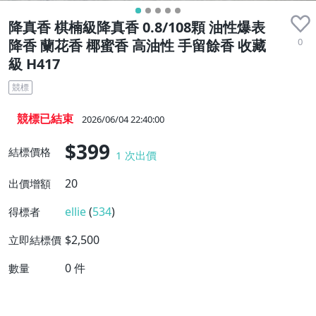
降真香 棋楠級降真香 0.8/108顆 油性爆表
0
降香 蘭花香 椰蜜香 高油性 手留餘香 收藏
級 H417
競標
競標已結束
2026/06/04 22:40:00
$399
結標價格
1
次出價
20
出價增額
ellie
(
534
)
得標者
$2,500
立即結標價
0
件
數量