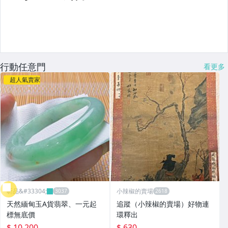
行動任意門
看更多
超人氣賣家
昕品&#33304;
小辣椒的賣場
天然緬甸玉A貨翡翠、一元起
追蹤（小辣椒的賣場）好物連
標無底價
環釋出
$ 10,200
$ 630