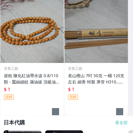
至善工藝
至善工藝
崖柏 陳化紅油帶水波 0.8/110
老山檀山 7吋 50克 一桶 120支
顆 - 蠶絲細紋 滿油線 頂級油性
左右 細香 特製 厚管 H310...1
香味宜人 H406
元起標
$ 1
$ 1
競標
競標
日本代購
看全部