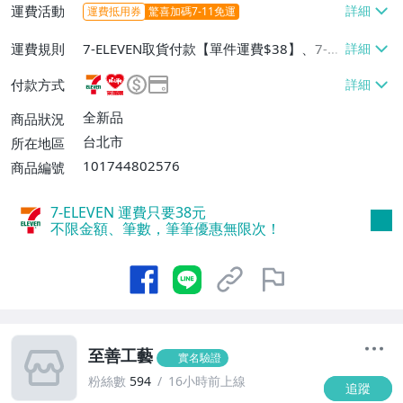
運費活動
運費抵用券
驚喜加碼7-11免運
運費規則
7-ELEVEN取貨付款【單件運費$38】、7-EL
EVEN取貨不付款【單件運費$38】、萊爾富
付款方式
取貨付款【單件運費$60】、郵局掛號【單
件運費$60】
全新品
商品狀況
台北市
所在地區
101744802576
商品編號
7-ELEVEN 運費只要
38
元
不限金額、筆數，筆筆優惠無限次！
至善工藝
實名驗證
粉絲數
594
16小時前上線
追蹤