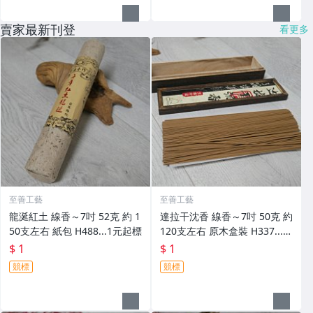
賣家最新刊登
看更多
至善工藝
至善工藝
龍涎紅土 線香～7吋 52克 約 1
達拉干沈香 線香～7吋 50克 約
50支左右 紙包 H488...1元起標
120支左右 原木盒裝 H337....
1元起標
$ 1
$ 1
競標
競標