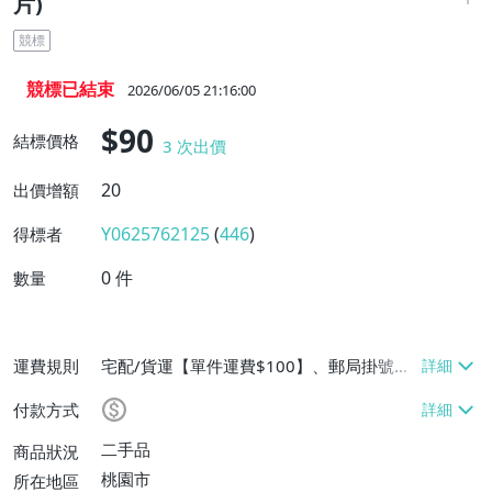
片)
競標
競標已結束
2026/06/05 21:16:00
$90
結標價格
3
次出價
20
出價增額
Y0625762125
(
446
)
得標者
0
件
數量
運費規則
宅配/貨運【單件運費$100】、郵局掛號
【單件運費$60、滿100件或消費滿$25000
付款方式
免運費】
二手品
商品狀況
桃園市
所在地區