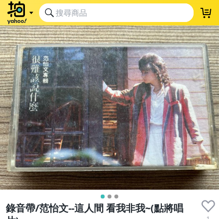
收藏品
錄音帶/范怡文--這人間 看我非我~(點將唱
1