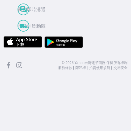
買賣即時溝通
商品到貨動態
APP Store
Google Play
facebook
Instagram
©
2026
Yahoo台灣電子商務 保留所有權利
服務條款
隱私權
拍賣使用規範
交易安全