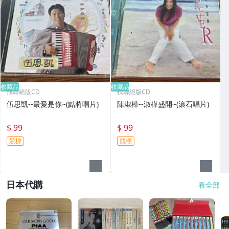
收藏品
收藏品
找尋絕版CD
找尋絕版CD
伍思凱--最愛是你~(點將唱片)
陳淑樺--淑樺盛開~(滾石唱片)
$ 99
$ 99
競標
競標
日本代購
看全部