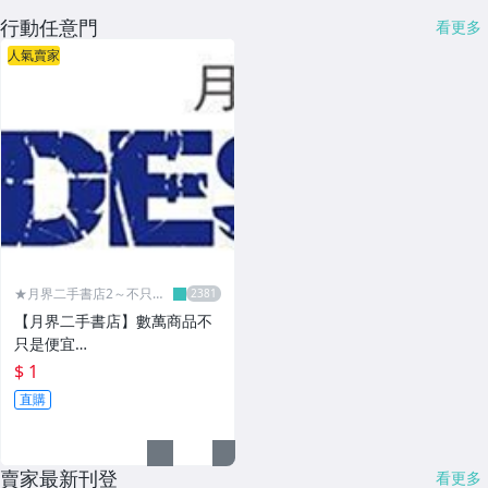
行動任意門
看更多
人氣賣家
★月界二手書店2～不只是
便宜...★
【月界二手書店】數萬商品不
只是便宜…
$ 1
直購
賣家最新刊登
看更多