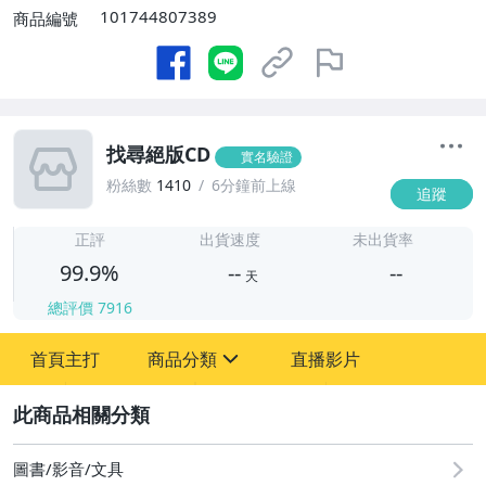
101744807389
商品編號
找尋絕版CD
實名驗證
粉絲數
1410
6分鐘前上線
追蹤
-
-
正評
出貨速度
未出貨率
99.9%
--
--
天
總評價
7916
-
首頁主打
商品分類
直播影片
-
sign
圖書/影音/文具
2
圖書/影音/文具