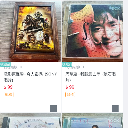
收藏品
收藏品
找尋絕版CD
找尋絕版CD
電影原聲帶--奇人密碼~(SONY
周華建--我願意去等~(滾石唱
唱片)
片)
$ 99
$ 99
競標
競標