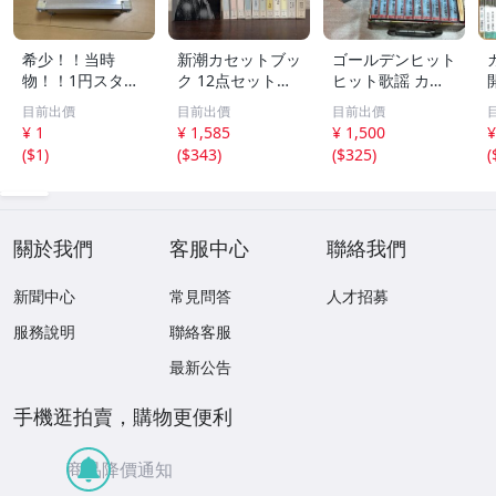
希少！！当時
新潮カセットブッ
ゴールデンヒット
物！！1円スター
ク 12点セット
ヒット歌謡 カラ
ト売り切り！！PI
【三島由紀夫／森
オケ カセットテ
目前出價
目前出價
目前出價
AA CLUB SPORT
外／太宰治／芥川
ープ まとめ昭和
¥ 1
¥ 1,585
¥ 1,500
¥
S GOODS アルミ
龍之介／谷崎潤一
レトロ 邦楽 童謡
(
$1
)
(
$343
)
(
$325
)
(
ケース 収納
郎／宮沢賢治／
演歌 17点
他】新潮社
關於我們
客服中心
聯絡我們
新聞中心
常見問答
人才招募
服務說明
聯絡客服
最新公告
手機逛拍賣，購物更便利
商品降價通知