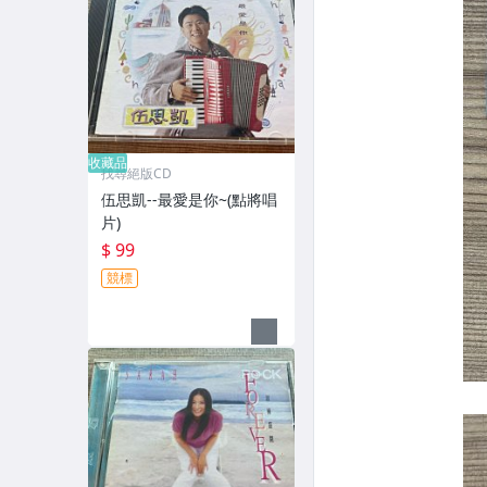
收藏品
找尋絕版CD
伍思凱--最愛是你~(點將唱
片)
$ 99
競標