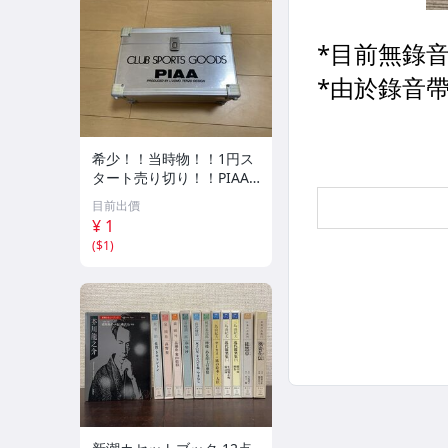
希少！！当時物！！1円ス
タート売り切り！！PIAA
CLUB SPORTS GOODS ア
目前出價
ルミケース 収納
¥ 1
(
$1
)