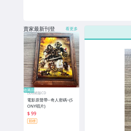
賣家最新刊登
看更多
收藏品
找尋絕版CD
電影原聲帶--奇人密碼~(S
ONY唱片)
$ 99
競標