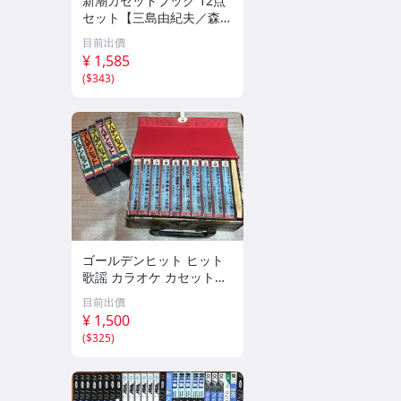
新潮カセットブック 12点
セット【三島由紀夫／森外
／太宰治／芥川龍之介／谷
目前出價
崎潤一郎／宮沢賢治／他】
¥ 1,585
新潮社
(
$343
)
ゴールデンヒット ヒット
歌謡 カラオケ カセットテ
ープ まとめ昭和レトロ 邦
目前出價
楽 童謡 演歌 17点
¥ 1,500
(
$325
)