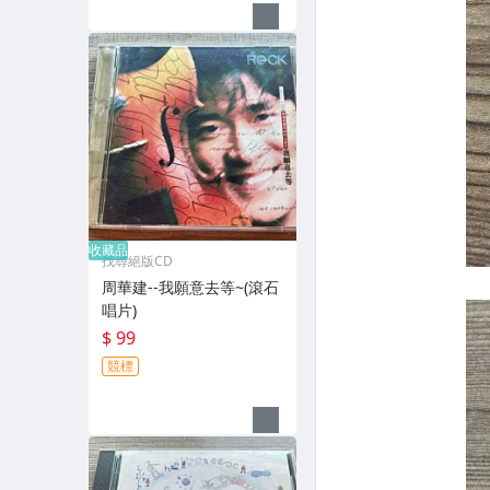
收藏品
找尋絕版CD
周華建--我願意去等~(滾石
唱片)
$ 99
競標