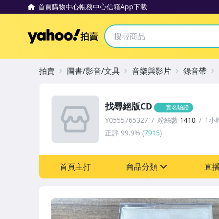
首頁
購物中心
帳務中心
信箱
App下載
Yahoo拍賣
拍賣
圖書/影音/文具
音樂與影片
錄音帶
找尋絕版CD
實名驗證
Y0555765327
粉絲數
1410
1小
正評
99.9%
(
7915
)
首頁主打
商品分類
直
sign
圖書/影音/文具