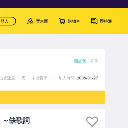
登入
賣東西
購物車
即時通
關於我
分享
出貨速度
--
天
未出貨率
--
加入時間
2005/01/27
) ～缺歌詞