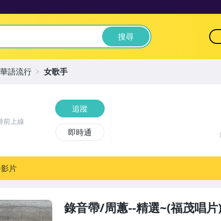
搜尋
華語流行
女歌手
追蹤
時前上線
即時通
播影片
錄音帶/周蕙--精選~(福茂唱片