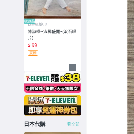
收藏品
找尋絕版CD
陳淑樺--淑樺盛開~(滾石唱
片)
$ 99
競標
日本代購
看全部