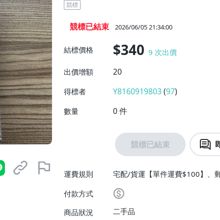
競標
競標已結束
2026/06/05 21:34:00
$340
結標價格
9
次出價
20
出價增額
Y8160919803
(
97
)
得標者
0
件
數量
競標已結束
運費規則
宅配/貨運【單件運費$100】、
費滿$25000免運費】
付款方式
二手品
商品狀況