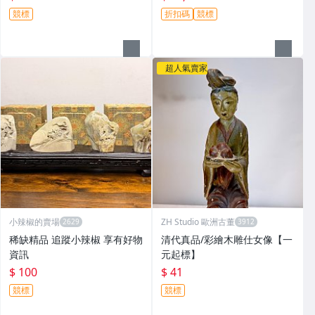
競標
折扣碼
競標
超人氣賣家
小辣椒的賣場
ZH Studio 歐洲古董
稀缺精品 追蹤小辣椒 享有好物
清代真品/彩繪木雕仕女像【一
資訊
元起標】
$ 100
$ 41
競標
競標