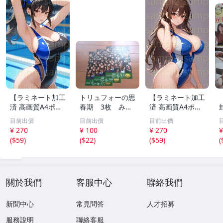
【ラミネート加工
トリュフォーの思
【ラミネート加工
済 高画質A4ポス
春期 3枚 みゆ
済 高画質A4ポス
ター】1583 AI美
き座 ジュリー
ター】1582 AI美
目前出價
目前出價
目前出價
女 イラスト ポス
デムソー ｋ
女 イラスト ポス
¥ 270
¥ 100
¥ 270
¥
ター セクシー か
ター セクシー か
(
$59
)
(
$22
)
(
$59
)
(
わいい 水着 下着
わいい 水着 下着
關於我們
客服中心
聯絡我們
新聞中心
常見問答
人才招募
服務說明
聯絡客服