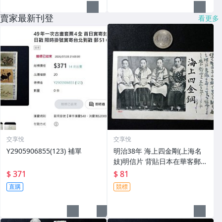
賣家最新刊登
看更多
交享悅
交享悅
Y2905906855(123) 補單
明治38年 海上四金剛(上海名
妓)明信片 背貼日本在華客郵菊
切手1錢5厘 加蓋支那未銷戳
$ 371
$ 81
寄野戰砲兵 郵53 0818
直購
競標