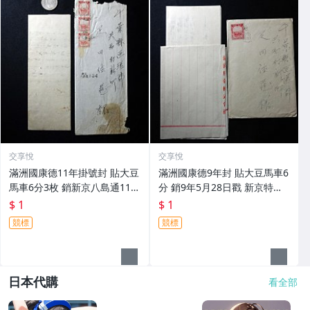
交享悅
交享悅
滿洲國康德11年掛號封 貼大豆
滿洲國康德9年封 貼大豆馬車6
馬車6分3枚 銷新京八島通11年
分 銷9年5月28日戳 新京特別
1月19日戳 寄千葉縣 附信函4
市寄千葉縣 附信函4張 郵51 0
$ 1
$ 1
張 紀錄物價生活點滴 郵52 08
818
競標
競標
18
日本代購
看全部