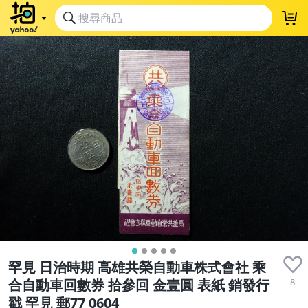
罕見 日治時期 高雄共榮自動車株式會社 乘
8
合自動車回數券 拾參回 金壹圓 表紙 銷發行
戳 罕見 郵77 0604