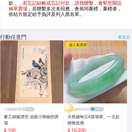
行動任意門
看更多
超人氣賣家
小辣椒的賣場
昕品&#33304;
畫工細膩漂亮 追蹤小辣椒的賣
天然緬甸玉A貨翡翠、一元起
場
標無底價
$ 100
$ 10,200