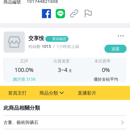
101744821608
商品編號
交享悅
實名驗證
粉絲數
1015
1小時前上線
追蹤
3
正評
出貨速度
未出貨率
100.0%
3~4
0%
天
總評價
3158
優於全站平均
首頁主打
商品分類
直播影片
sign
2
古董、藝術與礦石
偶像、球員卡與郵幣
古董、藝術與礦石