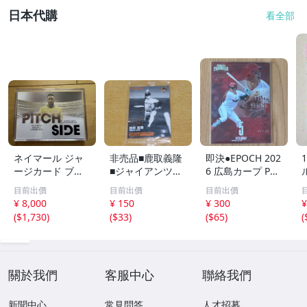
日本代購
看全部
ネイマール ジャ
非売品■鹿取義隆
即決●EPOCH 202
ージカード ブラ
■ジャイアンツOB
6 広島カープ PRE
ジル
カード■2013 読
MIER EDITION
目前出價
目前出價
目前出價
売巨人軍 球団配
小園海斗 /50枚限
¥ 8,000
¥ 150
¥ 300
¥
布プレゼント・新
定 インサートカ
(
$1,730
)
(
$33
)
(
$65
)
(
品未開封■読売ジ
ード TIME TO SH
C
ャイアンツ■
INE エポック
關於我們
客服中心
聯絡我們
新聞中心
常見問答
人才招募