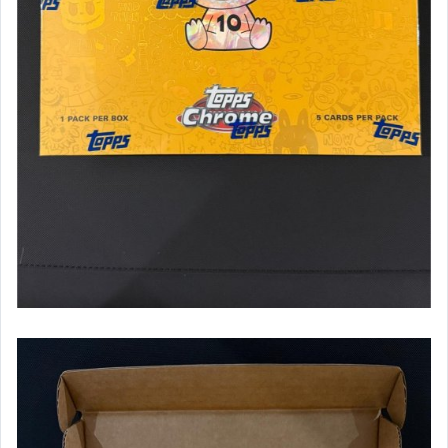
✨卡盒競標區
其它