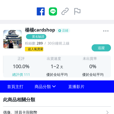
楊楊cardshop
店鋪
實名驗證
粉絲數
289
30分鐘前上線
追蹤
1
超人氣賣家
正評
出貨速度
未出貨率
100.0%
1~2
0%
天
總評價
111
優於全站平均
優於全站平均
首頁主打
商品分類
直播影片
sign
2
偶像、球員卡與郵幣
⚾️棒球卡盒