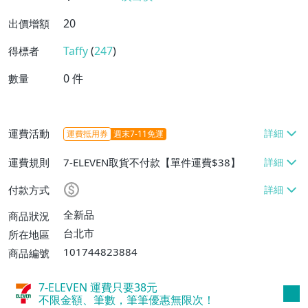
20
出價增額
Taffy
(
247
)
得標者
0
件
數量
運費活動
運費抵用券
週末7-11免運
運費規則
7-ELEVEN取貨不付款【單件運費$38】
付款方式
全新品
商品狀況
台北市
所在地區
101744823884
商品編號
7-ELEVEN 運費只要
38
元
不限金額、筆數，筆筆優惠無限次！