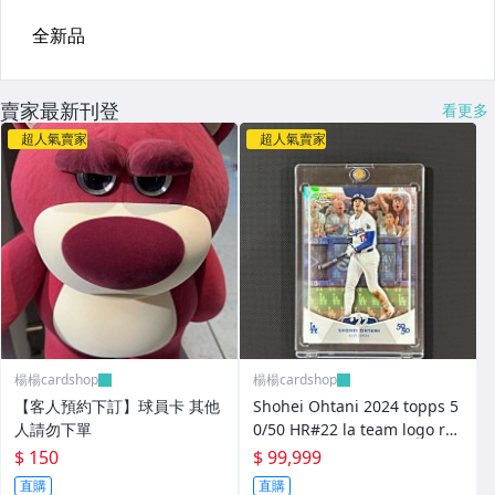
賣家最新刊登
看更多
超人氣賣家
超人氣賣家
楊楊cardshop
楊楊cardshop
【客人預約下訂】球員卡 其他
Shohei Ohtani 2024 topps 5
人請勿下單
0/50 HR#22 la team logo ref
ractor /50 價格可聊聊
$ 150
$ 99,999
直購
直購