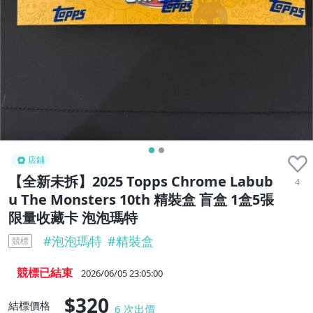
店鋪
【全新未拆】2025 Topps Chrome Labub
4
u The Monsters 10th 精裝盒 盲盒 1盒5張
限量收藏卡 泡泡瑪特
#
泡泡瑪特
#
精裝盒
競標
競標已結束
2026/06/05 23:05:00
$320
結標價格
6
次出價