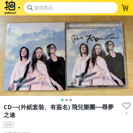
CD~~(外紙套裝、有簽名) 飛兒樂團~~尋夢
5
之途
競標