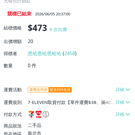
光碟些許細紋
競標已結束
2026/06/05 20:37:00
$473
結標價格
9
次出價
20
出價增額
恩哈恩哈恩哈哈
(
2458
)
得標者
0
件
數量
運費活動
運費抵用券
驚喜$99免運
運費規則
7-ELEVEN取貨付款【單件運費$38、滿40
件免運費】、7-ELEVEN取貨不付款【單件
付款方式
運費$38、滿40件免運費】、萊爾富取貨付
款【單件運費$60、滿40件免運費】、郵局
二手品
商品狀況
掛號【單件運費$40、滿40件免運費】
新北市
所在地區