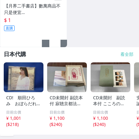
便宜...★
【月界二手書店】數萬商品不
只是便宜…
$ 1
直購
日本代購
看全部
CD! 順田ひろ
CD未開封 副読本
CD未開封 副読
み おぼらだれ
付 寂聴京都法話
本付 こころの
ん 帯付き OM
集 ユーキャン
扉 河合隼雄講話
目前出價
目前出價
目前出價
CD-16 42405
集
¥ 1,001
¥ 1,100
¥ 1,100
¥
(
$218
)
(
$240
)
(
$240
)
(