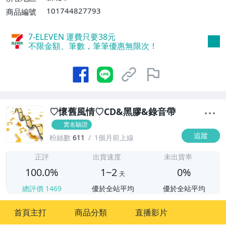
101744827793
商品編號
7-ELEVEN 運費只要
38
元
不限金額、筆數，筆筆優惠無限次！
♡懷舊風情♡CD&黑膠&錄音帶
實名驗證
追蹤
粉絲數
611
1個月前上線
1
正評
出貨速度
未出貨率
100.0%
1~2
0%
天
總評價
1469
優於全站平均
優於全站平均
首頁主打
商品分類
直播影片