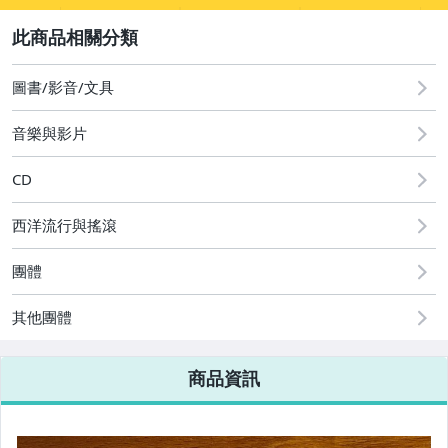
2
其它
[全店] 粉絲專享
[全店] 週年慶
圖書/影音/文具
音樂與影片
CD
西洋流行與搖滾
團體
其他團體
商品資訊