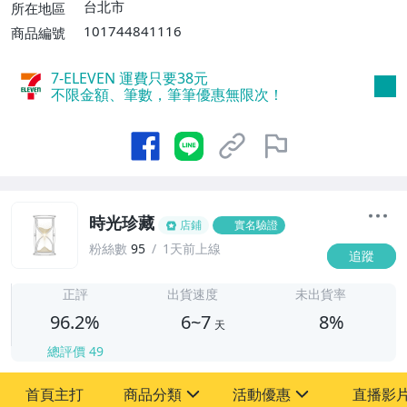
費】、宅配/貨運【單件運費$120、滿5件
台北市
所在地區
或消費滿$1598免運費】
101744841116
商品編號
7-ELEVEN 運費只要
38
元
不限金額、筆數，筆筆優惠無限次！
時光珍藏
店鋪
實名驗證
粉絲數
95
1天前上線
追蹤
6
正評
出貨速度
未出貨率
96.2%
6~7
8%
天
總評價
49
首頁主打
商品分類
活動優惠
直播影
sign
sign