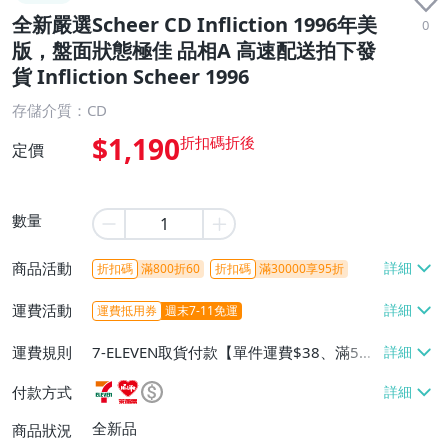
全新嚴選Scheer CD Infliction 1996年美
0
版，盤面狀態極佳 品相A 高速配送拍下發
貨 Infliction Scheer 1996
存儲介質：CD
$1,190
定價
數量
商品活動
折扣碼
滿800折60
折扣碼
滿30000享95折
運費活動
運費抵用券
週末7-11免運
運費規則
7-ELEVEN取貨付款【單件運費$38、滿5件
或消費滿$1298免運費】、7-ELEVEN取貨
付款方式
不付款【免運費】、萊爾富取貨付款【單件
運費$60、滿5件或消費滿$1298免運
全新品
商品狀況