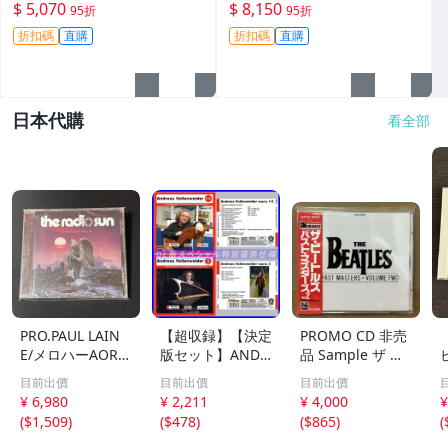
機身原裝 無拆修無翻新 臨-34
鏡頭原裝 無拆修無翻新-3430
$ 5,070
$ 8,150
95折
95折
3
折扣碼
直購
折扣碼
直購
日本代購
看全部
PRO.PAUL LAIN
【超収録】【決定
PROMO CD 非売
E/メロハーAOR◆
版セット】ANDR
品 Sample ザ ビ
THE RADIO SUN/
EAS VOLLENWEI
ートルズ パスト
目前出價
目前出價
目前出價
UNSTOPPABLE
DER CD1+2+3 厳
マスターズ VOL.2
¥ 6,980
¥ 2,211
¥ 4,000
¥
選プレミア音源集
CP32-5602 THE
(
$1,509
)
(
$478
)
(
$865
)
(
MP3CD-DLVer 3
BEATLES / PAST