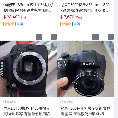
佳能EF 135mm F2 L USM鏡頭
尼康D3000機身AFS mm fG V
整體成色很好 鏡片完美無劃痕
R鏡頭 機身鏡頭原裝 無拆修無
功能一切正常 無拆修無-3430
翻新 有輕微使用痕跡 鏡頭-34
$ 28,405
$ 7,670
95折
95折
30
折扣碼
直購
折扣碼
直購
時光珍藏
時光珍藏
尼康D3100機身 1420萬像素
索尼H300長焦相機 9成新 實物
實物圖 無霉 有輕微使用痕跡
圖 無霉 有輕微使用痕跡 機身