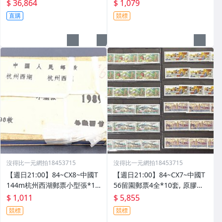
馬郵票小型張*等如圖
枚原封, 原外包塑膠袋已更換,
$ 36,864
$ 1,079
如圖
直購
競標
沒得比一元網拍18453715
沒得比一元網拍18453715
【週日21:00】84~CX8~中國T
【週日21:00】84~CX7~中國T
144m杭州西湖郵票小型張*10
56留園郵票4全*10套, 原膠如
0枚原封, 原外包塑膠袋已更換,
圖
$ 1,011
$ 5,855
如圖
競標
競標