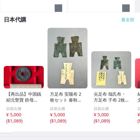
日本代購
看全部
【再出品】中国銭
方足布 安陽布 2
尖足布 哉氏布・
紹元聖寶 鉄母
枚セット 春秋戦
方足布 子布 2枚
銭？
国時代 中国古代
セット 中国戦国
目前出價
目前出價
目前出價
銭貨 布貨 布幣 銅
古銭 布幣 古銭 貨
¥ 5,000
¥ 5,000
¥ 5,000
¥
銭 古銭 コレクシ
布 貨幣
(
$1,089
)
(
$1,089
)
(
$1,089
)
(
ョン 貨幣