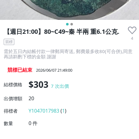
【週日21:00】80~C49~秦 半兩 重6.1公克.
4
競標
需於五日內結帳付款一律郵局寄送, 郵費最多收80(可合併),同意
再請斟酌下標的金額 謝謝
競標已結束
2026/06/07 21:49:00
$303
結標價格
7
次出價
20
出價增額
Y1047017983
(
1
)
得標者
0
件
數量