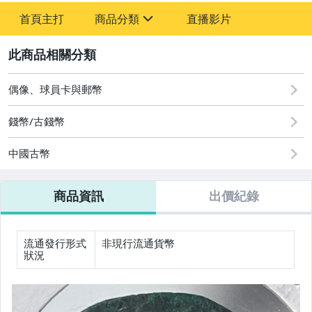
-
首頁主打
商品分類
直播影片
-
sign
圖書/影音/文具
2
古董、藝術與礦石
偶像、球員卡與郵幣
原創設計良品
錢幣/古錢幣
居家、家具與園藝
中國古幣
玩具、模型與公仔
商品資訊
出價紀錄
偶像、球員卡與郵幣
手錶與飾品配件
流通發行形式
非現行流通貨幣
狀況
女包精品與女鞋
運動、戶外與休閒