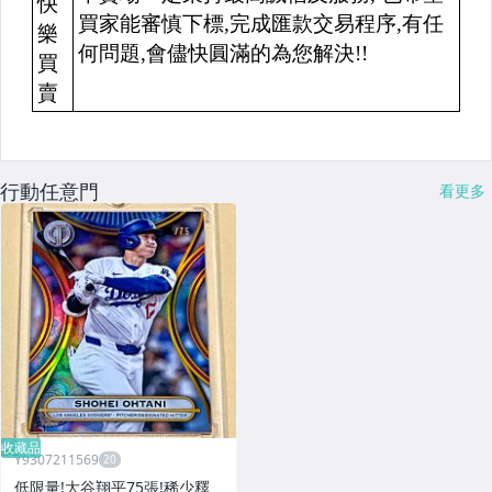
行動任意門
看更多
收藏品
Y9307211569
低限量!大谷翔平75張!稀少釋