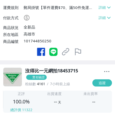
運費規則
郵局掛號【單件運費$70、滿50件免運
費】、面交/自取/不寄送【免運費】
付款方式
全新品
商品狀況
高雄市
所在地區
101744850250
商品編號
沒得比一元網拍18453715
實名驗證
追蹤
粉絲數
4161
7小時前上線
-
-
正評
出貨速度
未出貨率
100.0%
--
--
天
總評價
11322