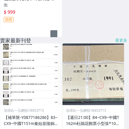
出
$ 999
競標
賣家最新刊登
看更多
沒得比一元網拍18453715
沒得比一元網拍18453715
【補單限-Y0877186286】83~
【週日21:00】84~CX9~中國T
CX9~中國T151m秦始皇陵銅車
162m杜鵑花郵票小型張*100