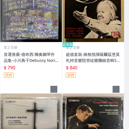
近全新
星之音樂
星之音樂
首選推薦-德布西:獨奏鋼琴作
超值套裝-維格指揮薩爾茲堡莫
品集-小川典子Debussy Norik
札特音樂院管絃樂團錄音輯Sa
o Ogawa歐洲版二手6CD
ndor Vegh Schubert Beetho
$ 790
$ 840
ven Brahms Haydn德國版二
競標
競標
手6CD