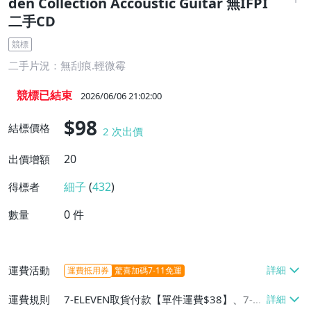
den Collection Accoustic Guitar 無IFPI
二手CD
競標
二手片況：無刮痕.輕微霉
競標已結束
2026/06/06 21:02:00
$98
結標價格
2
次出價
20
出價增額
細子
(
432
)
得標者
0
件
數量
運費活動
運費抵用券
驚喜加碼7-11免運
運費規則
7-ELEVEN取貨付款【單件運費$38】、7-EL