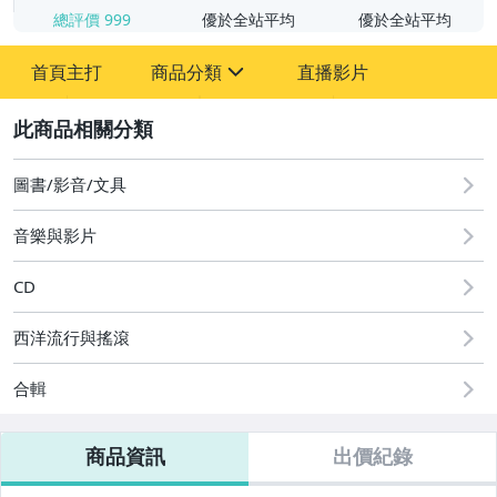
總評價
999
優於全站平均
優於全站平均
首頁主打
商品分類
直播影片
sign
2
圖書/影音/文具
家電與影音視聽
圖書/影音/文具
音樂與影片
CD
西洋流行與搖滾
合輯
商品資訊
出價紀錄