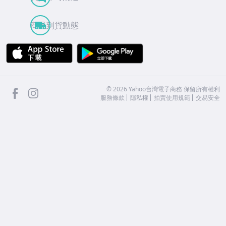
商品到貨動態
APP Store
Google Play
facebook
Instagram
©
2026
Yahoo台灣電子商務 保留所有權利
服務條款
隱私權
拍賣使用規範
交易安全