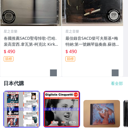
星之音樂
星之音樂
各國推薦SACD聖母悼歌-巴哈.
最佳錄音SACD柴可夫斯基+梅
裴高雷西.韋瓦第-柯克比 Kirkb
特納:第一號鋼琴協奏曲.蘇德賓
y Taylor Pergolesi Bach Vival
Tchaikovsky Medtner Sudbi
$ 490
$ 490
di Stabat Mater
n Neschling全新
競標
競標
日本代購
看全部