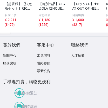
【超収録】【決定
【特別出品】GIG
【ロックCD】★B
R
版セット】RICHI
LIOLA CINQUET
AT OUT OF HELL
t
E KOTZEN CD1+
TI 〔パート1〕 C
II: BACK INTO H
目前出價
目前出價
目前出價
2+3 厳選プレミア
D1&2 精選集 音
ELL ☆ MEAT L
¥ 2,211
¥ 1,180
¥ 1,000
¥
音源集 MP3CD-D
楽DL(MP3CD) 2D
OAF ミート・ロ
(
$479
)
(
$256
)
(
$217
)
(
LVer 3ディスク⊿
ISC〆
ーフ
關於我們
客服中心
聯絡我們
新聞中心
常見問答
人才招募
服務說明
聯絡客服
最新公告
手機逛拍賣，購物更便利
商品降價通知
買賣即時溝通