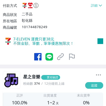
EVEN取貨不付款【單件運費$38】、萊爾富
付款方式
取貨付款【單件運費$60】、郵局掛號【單
件運費$60】、面交/自取/不寄送【免運
二手品
商品狀況
費】
彰化縣
所在地區
101744878249
商品編號
7-ELEVEN 運費只要
38
元
不限金額、筆數，筆筆優惠無限次！
星之音樂
實名驗證
粉絲數
374
12分鐘前上線
追蹤
1
正評
出貨速度
未出貨率
100.0%
1~2
0%
天