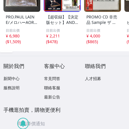
PRO.PAUL LAIN
【超収録】【決定
PROMO CD 非売
E/メロハーAOR◆
版セット】ANDR
品 Sample ザ ビ
THE RADIO SUN/
EAS VOLLENWEI
ートルズ パスト
目前出價
目前出價
目前出價
UNSTOPPABLE
DER CD1+2+3 厳
マスターズ VOL.2
¥ 6,980
¥ 2,211
¥ 4,000
¥
選プレミア音源集
CP32-5602 THE
(
$1,509
)
(
$478
)
(
$865
)
(
MP3CD-DLVer 3
BEATLES / PAST
ディスク♪
MASTERS VOLU
ME TWO 見本盤
關於我們
客服中心
聯絡我們
新聞中心
常見問答
人才招募
服務說明
聯絡客服
最新公告
手機逛拍賣，購物更便利
商品降價通知