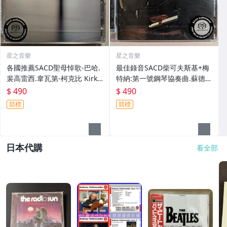
星之音樂
星之音樂
各國推薦SACD聖母悼歌-巴哈.
最佳錄音SACD柴可夫斯基+梅
裴高雷西.韋瓦第-柯克比 Kirkb
特納:第一號鋼琴協奏曲.蘇德賓
y Taylor Pergolesi Bach Vival
Tchaikovsky Medtner Sudbi
$ 490
$ 490
di Stabat Mater
n Neschling全新
競標
競標
日本代購
看全部