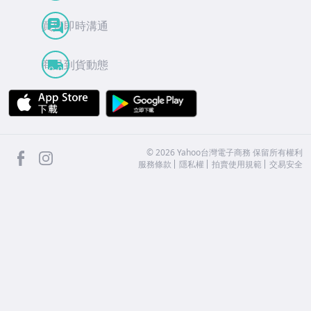
買賣即時溝通
商品到貨動態
APP Store
Google Play
facebook
Instagram
©
2026
Yahoo台灣電子商務 保留所有權利
服務條款
隱私權
拍賣使用規範
交易安全