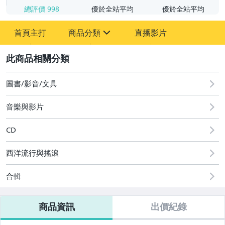
總評價
998
優於全站平均
優於全站平均
首頁主打
商品分類
直播影片
sign
2
圖書/影音/文具
家電與影音視聽
圖書/影音/文具
音樂與影片
CD
西洋流行與搖滾
合輯
商品資訊
出價紀錄