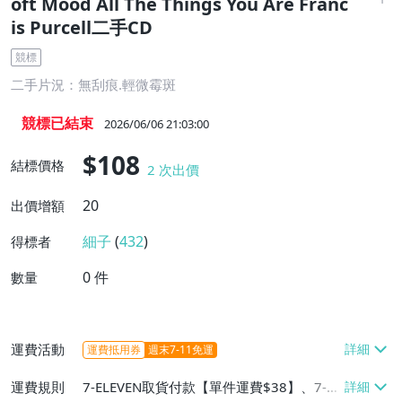
oft Mood All The Things You Are Franc
is Purcell二手CD
競標
二手片況：無刮痕.輕微霉斑
競標已結束
2026/06/06 21:03:00
$108
結標價格
2
次出價
20
出價增額
細子
(
432
)
得標者
0
件
數量
運費活動
運費抵用券
週末7-11免運
運費規則
7-ELEVEN取貨付款【單件運費$38】、7-EL