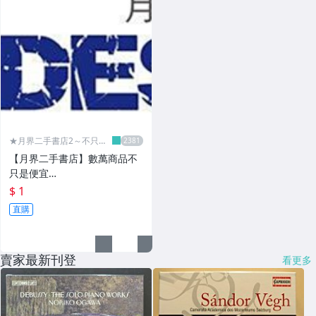
★月界二手書店2～不只是
便宜...★
【月界二手書店】數萬商品不
只是便宜…
$ 1
直購
賣家最新刊登
看更多