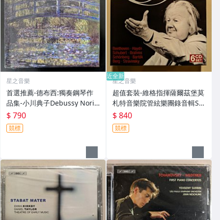
近全新
星之音樂
星之音樂
首選推薦-德布西:獨奏鋼琴作
超值套裝-維格指揮薩爾茲堡莫
品集-小川典子Debussy Norik
札特音樂院管絃樂團錄音輯Sa
o Ogawa歐洲版二手6CD
ndor Vegh Schubert Beetho
$ 790
$ 840
ven Brahms Haydn德國版二
競標
競標
手6CD