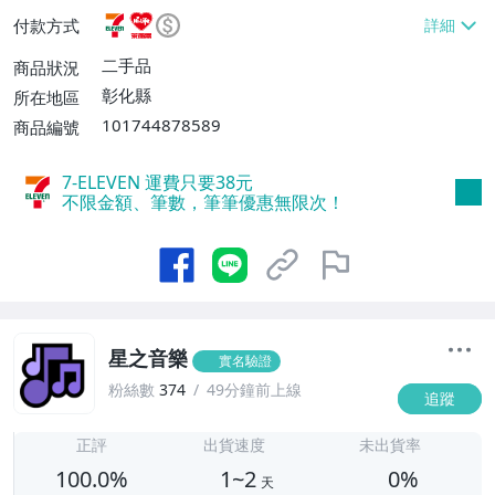
EVEN取貨不付款【單件運費$38】、萊爾富
付款方式
取貨付款【單件運費$60】、郵局掛號【單
件運費$60】、面交/自取/不寄送【免運
二手品
商品狀況
費】
彰化縣
所在地區
101744878589
商品編號
7-ELEVEN 運費只要
38
元
不限金額、筆數，筆筆優惠無限次！
星之音樂
實名驗證
粉絲數
374
49分鐘前上線
追蹤
1
正評
出貨速度
未出貨率
100.0%
1~2
0%
天