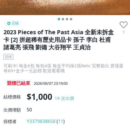
店鋪
2023 Pieces of The Past Asia 全新未拆盒
7
卡 [2] 拼超稀有歷史用品卡 孫子 李白 杜甫
諸葛亮 張飛 劉備 大谷翔平 王貞治
競標
可刷卡! 每盒6包 每包4張 每盒平均保2張Relic 完整箱出 賣場還
有60+盒卡一元起標 歡迎看看哦
競標已結束
2026/06/07 23:19:00
$1,000
結標價格
19
次出價
50
出價增額
Y3379838658
(
11
)
得標者