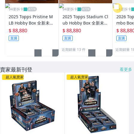
94要拆卡
94要拆卡
94要拆卡
2025 Topps Pristine M
2025 Topps Stadium Cl
2026 Top
LB Hobby Box 全新未拆
ub Hobby Box 全新未拆
mbo B
一盒 拼 佐佐木朗希 大谷
一盒 拼 佐佐木朗希 大谷
拼Roman 
$ 88,880
$ 88,880
$ 88,88
翔平 Nick Kurtz RC 簽
翔平 Nick Kurtz RC 簽
大谷翔平 A
直購
直購
直購
名卡
名卡
簽名卡
近期銷量 13 件
近期銷量 1
賣家最新刊登
看更多
超人氣賣家
超人氣賣家