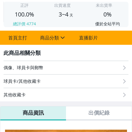
正評
出貨速度
未出貨率
100.0%
3~4
0%
天
總評價
4774
優於全站平均
首頁主打
商品分類
直播影片
sign
2
一元起標專區
Topps Now
偶像、球員卡與郵幣
已售完 不會補貨了
球員卡/其他收藏卡
預購專區
其他收藏卡
配件 (薄膜、卡夾、磁鐵殼)
商品資訊
出價紀錄
NBA 現貨卡盒
MLB 現貨卡盒