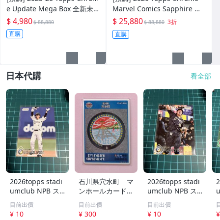
e Update Mega Box 全新未
Marvel Comics Sapphire 全
拆一盒 抽 RDPA Alter Egos 小
新未拆盒卡 拚蜘蛛人 金鋼狼
$ 4,980
$ 25,880
3折
$ 88,880
$ 88,880
小兵 SSP特卡
鋼鐵人 Hidden Gems SP
直購
直購
日本代購
看全部
2026topps stadi
石川県穴水町 マ
2026topps stadi
2
umclub NPB ス
ンホールカード
umclub NPB ス
タジアムクラブ 1
A001 ロット00
タジアムクラブ 1
目前出價
目前出價
目前出價
60 オリックスバ
4
68 オリックスバ
¥ 10
¥ 300
¥ 10
¥
ファローズ 西川
ファローズ 杉本