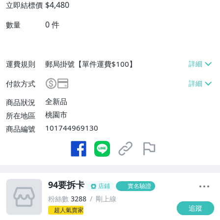
$4,480
立即結標價
0
件
數量
運費規則
郵局掛號【單件運費$100】
付款方式
全新品
商品狀況
桃園市
所在地區
101744969130
商品編號
94要拆卡
店鋪
實名驗證
粉絲數
3288
剛上線
追蹤
超人氣賣家
3