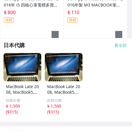
016年 i5 四核心筆電標多賣多
016年製 M3 MACBOOK筆電
少
標多賣多少
$ 800
$ 110
競標
競標
日本代購
看全部
MacBook Late 20
MacBook Late 20
08, MacBook5,1
08, MacBook5,1
4GB RAM, Core2
4GB RAM, Core2
目前出價
目前出價
Duo 2.4GHz, OS
Duo 2.4GHz, OS
¥ 1,500
¥ 1,500
X Version 10.8.5
X Version 10.8.5
(
$315
)
(
$315
)
インストール済
インストール済
み。
み。