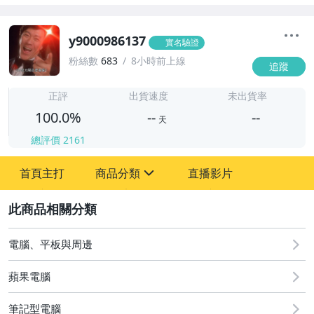
y9000986137
實名驗證
粉絲數
683
8小時前上線
追蹤
-
-
正評
出貨速度
未出貨率
100.0%
--
--
天
總評價
2161
-
首頁主打
商品分類
直播影片
-
sign
電腦、平板與周邊
2
電腦、平板與周邊
蘋果電腦
筆記型電腦