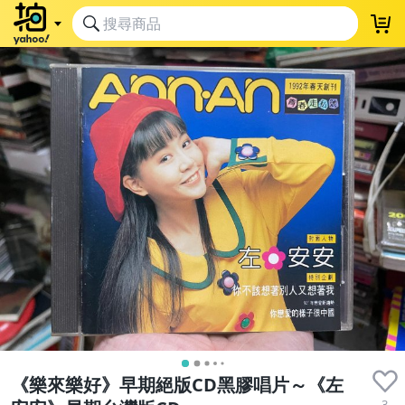
《樂來樂好》早期絕版CD黑膠唱片～《左
3