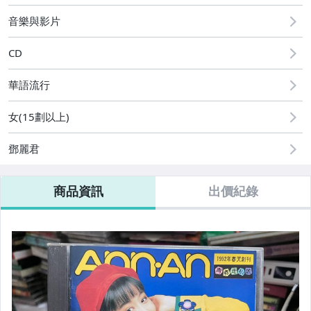
偶像、球員卡與郵幣
音樂與影片
運動、戶外與休閒
CD
華語流行
女(15劃以上)
鄧麗君
商品資訊
出價紀錄