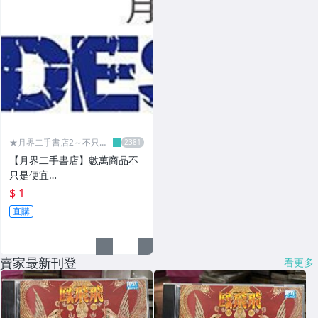
★月界二手書店2～不只是
便宜...★
【月界二手書店】數萬商品不
只是便宜…
$ 1
直購
賣家最新刊登
看更多