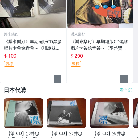
樂來樂好
樂來樂好
《樂來樂好》早期絕版CD黑膠
《樂來樂好》早期絕版CD黑膠
唱片卡帶錄音帶～《張惠妹》
唱片卡帶錄音帶～《巫啓賢》
早期台灣版CD～
早期台灣版CD～
$ 100
$ 200
競標
競標
日本代購
看全部
【筝 CD】沢井忠
【筝 CD】沢井忠
【筝 CD】沢井忠