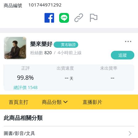
101744971292
商品編號
樂來樂好
實名驗證
粉絲數
820
4小時前上線
追蹤
-
-
正評
出貨速度
未出貨率
99.8%
--
--
天
總評價
1548
-
首頁主打
商品分類
直播影片
-
sign
圖書/影音/文具
2
古董、藝術與礦石
圖書/影音/文具