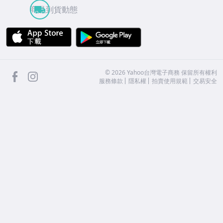
商品到貨動態
APP Store
Google Play
facebook
Instagram
©
2026
Yahoo台灣電子商務 保留所有權利
服務條款
隱私權
拍賣使用規範
交易安全