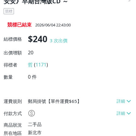
安安》早期台灣版CD ～
競標
競標已結束
2026/06/04 22:43:00
$240
結標價格
3
次出價
20
出價增額
哲
(
1171
)
得標者
0
件
數量
運費規則
郵局掛號【單件運費$65】
付款方式
二手品
商品狀況
新北市
所在地區