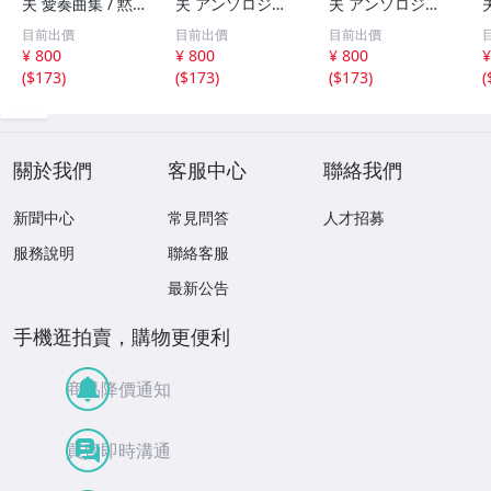
夫 愛奏曲集 / 黙
夫 アンソロジー
夫 アンソロジー
示 、波 、二つの
「凜」からの分売
「凜」からの分売
目前出價
目前出價
目前出價
相 、箏二重奏ソ
沢井忠夫作品集
沢井忠夫 作品集
¥ 800
¥ 800
¥ 800
¥
ナタ 杵屋正邦 、
ライブ 風衣、水
第三集 “光る海”
(
$173
)
(
$173
)
(
$173
)
(
入野義朗 、小野
の声、枯野砧、五
（限定販売） 200
衛 他 (1971/197
節の舞、ファンタ
1
3/1976)
ジア (限定）
關於我們
客服中心
聯絡我們
新聞中心
常見問答
人才招募
服務說明
聯絡客服
最新公告
手機逛拍賣，購物更便利
商品降價通知
買賣即時溝通