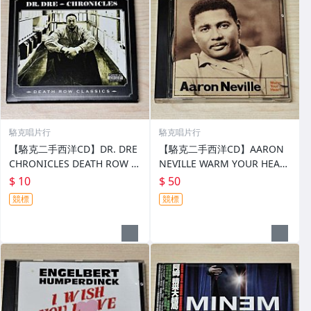
駱克唱片行
駱克唱片行
【駱克二手西洋CD】DR. DRE
【駱克二手西洋CD】AARON
CHRONICLES DEATH ROW C
NEVILLE WARM YOUR HEAR
LASSICS 解說膠痕&微掉色 小
T 美國銀圈版 無歌詞 內外圈微
$ 10
$ 50
刮傷 不影響播放
掉銀&一透光小點 不影響播放
競標
競標
無IFPI