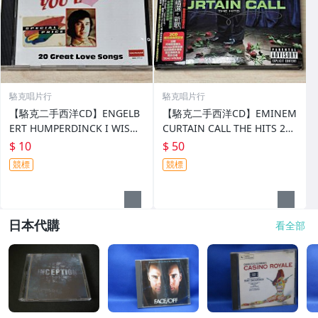
駱克唱片行
駱克唱片行
【駱克二手西洋CD】ENGELB
【駱克二手西洋CD】EMINEM
ERT HUMPERDINCK I WISH
CURTAIN CALL THE HITS 2C
YOU LOVE 20 GREAT LOVE S
D 宣傳片 附中英歌詞 側標貼在
$ 10
$ 50
ONGS 德國銀圈版 無IFPI
外殼&黃斑 解說霉點 紙殼壓痕
競標
競標
&黃斑
日本代購
看全部