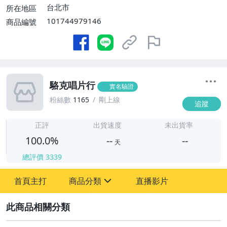
$100000免運費】
台北市
所在地區
101744979146
商品編號
駱克唱片行
實名驗證
粉絲數
1165
剛上線
追蹤
-
-
正評
出貨速度
未出貨率
100.0%
--
--
天
總評價
3339
-
首頁主打
商品分類
直播影片
-
sign
圖書/影音/文具
2