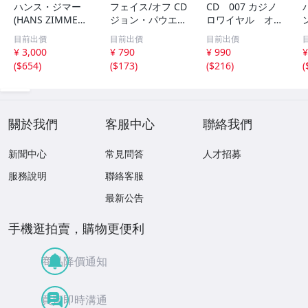
ハンス・ジマー
フェイス/オフ CD
CD 007 カジノ
(HANS ZIMMER)
ジョン・パウエル
ロワイヤル オリ
映画「インセプシ
FACE/OFF JOHN
ジナルサウンドト
目前出價
目前出價
目前出價
ョン (完全盤)」(I
POWELL プロデ
ラック 70412
¥ 3,000
¥ 790
¥ 990
¥
NCEPTION) サウ
ュース:ハンス・
e
(
$654
)
(
$173
)
(
$216
)
(
ンドトラック (2
ジマー HANS ZI
枚組/44トラック
MMER ジョン・
収録/輸入盤)
ウー JOHN WOO
70409
關於我們
客服中心
聯絡我們
新聞中心
常見問答
人才招募
服務說明
聯絡客服
最新公告
手機逛拍賣，購物更便利
商品降價通知
買賣即時溝通