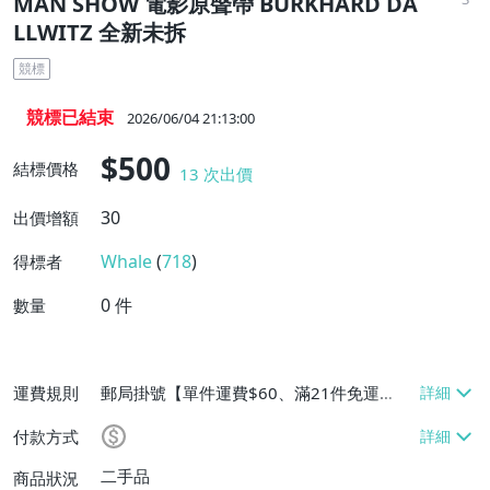
MAN SHOW 電影原聲帶 BURKHARD DA
LLWITZ 全新未拆
競標
競標已結束
2026/06/04 21:13:00
$500
結標價格
13
次出價
30
出價增額
Whale
(
718
)
得標者
0
件
數量
運費規則
郵局掛號【單件運費$60、滿21件免運
費】、大型/超重物品運送【單件運費$80、
付款方式
滿21件免運費】、面交/自取/不寄送【免運
費】、跨國寄送【單件運費$170、消費滿
二手品
商品狀況