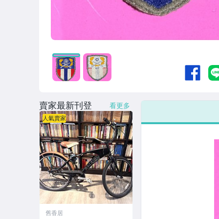
收藏品
賣家最新刊登
看更多
人氣賣家
舊香居