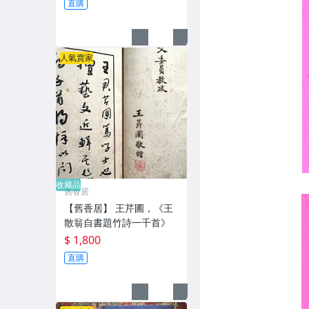
直購
人氣賣家
收藏品
舊香居
【舊香居】 王芹圃，《王
散翁自書題竹詩一千首》
$ 1,800
直購