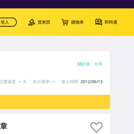
登入
賣東西
購物車
即時通
關於我
分享
出貨速度
--
天
未出貨率
--
加入時間
2012/06/13
臂章