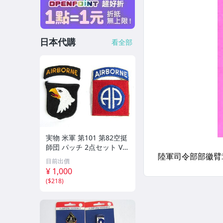
日本代購
看全部
実物 米軍 第101 第82空挺
師団 パッチ 2点セット VIE
TNAM期
目前出價
¥ 1,000
(
$218
)