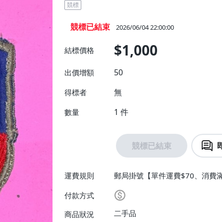
競標
競標已結束
2026/06/04 22:00:00
$1,000
結標價格
50
出價增額
無
得標者
1
件
數量
競標已結束
運費規則
郵局掛號【單件運費$70、消費滿
【免運費】
付款方式
二手品
商品狀況