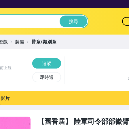
搜尋
遊戲
裝備
臂章/識別章
追蹤
時前上線
即時通
播影片
【舊香居】 陸軍司令部部徽