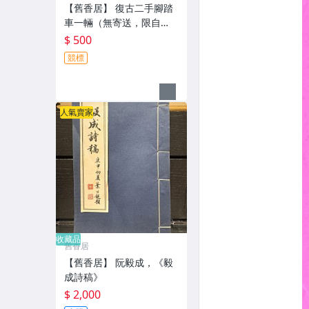
【舊香居】 復古二手腳踏
車一輛（無寄送，限自
取）
$ 500
競標
人氣賣家
收藏品
舊香居
【舊香居】 阮毅成，《毅
成詩稿》
$ 2,000