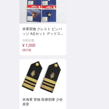
米軍実物 クレスト ピンバ
ッジ 4点セット デッドス
トック
目前出價
¥ 1,000
(
$218
)
米海軍 実物 医療部隊 少佐
肩章