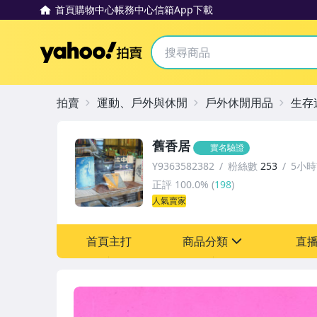
首頁
購物中心
帳務中心
信箱
App下載
Yahoo拍賣
拍賣
運動、戶外與休閒
戶外休閒用品
生存
舊香居
實名驗證
Y9363582382
粉絲數
253
5小
正評
100.0%
(
198
)
人氣賣家
首頁主打
商品分類
直
sign
圖書/影音/文具
古董、藝術與礦石