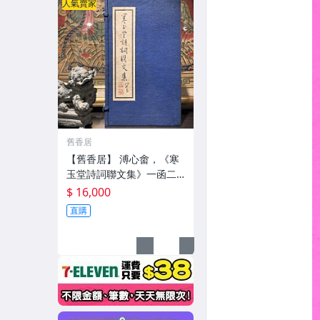
人氣賣家
舊香居
【舊香居】 溥心畬，《寒
玉堂詩詞聯文集》一函二
冊
$ 16,000
直購