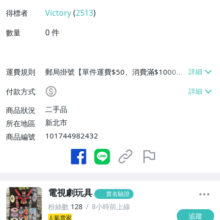
Victory
(
2513
)
得標者
0
件
數量
運費規則
郵局掛號【單件運費$50、消費滿$1000免
運費】
付款方式
二手品
商品狀況
新北市
所在地區
101744982432
商品編號
電視劇玩具
實名驗證
粉絲數
128
8小時前上線
追蹤
人氣賣家