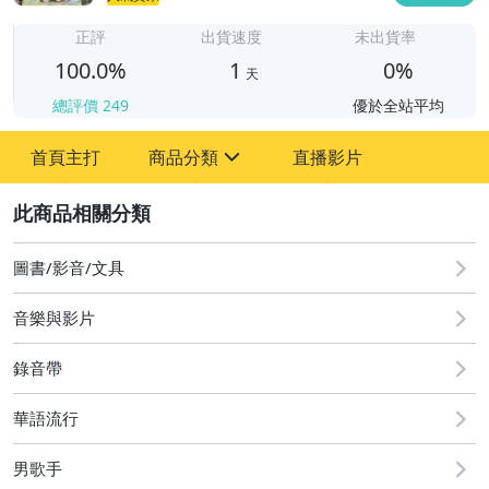
1
正評
出貨速度
未出貨率
100.0%
1
0%
天
總評價
249
優於全站平均
首頁主打
商品分類
直播影片
sign
2
圖書/影音/文具
古董、藝術與礦石
圖書/影音/文具
玩具、模型與公仔
音樂與影片
手錶與飾品配件
錄音帶
華語流行
男歌手