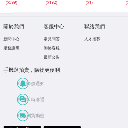
(
$599
)
(
$192
)
(
$1
)
(
SONY maxell 生
産終了モデル含む
現状品 1円スター
ト
關於我們
客服中心
聯絡我們
新聞中心
常見問答
人才招募
服務說明
聯絡客服
最新公告
手機逛拍賣，購物更便利
商品降價通知
買賣即時溝通
商品到貨動態