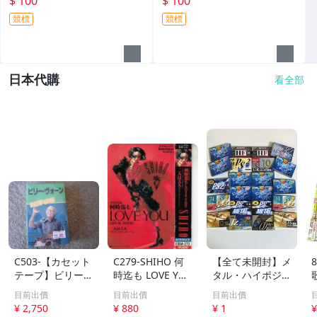
$ 100
$ 100
競標
競標
日本代購
看全部
C503-【カセット
C279-SHIHO 何
【全て未開封】メ
テープ】ビリー・
時迄も LOVE YO
タル・ハイポジ中
ヴォーン ベス
U ※歌詞アリ
心 カセットテー
目前出價
目前出價
目前出價
ト BEST ONE
プ大量まとめ 約
¥ 2,750
¥ 880
¥ 1
¥
全２０曲
1.7kg AXIA TDK