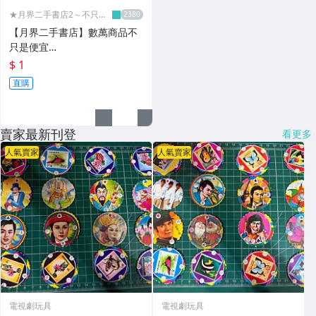
★月界二手書店2～不只是
便宜...★
【月界二手書店】數萬商品不
只是便宜…
$ 1
直購
賣家最新刊登
看更多
人氣賣家
人氣賣家
電視劇玩具
電視劇玩具