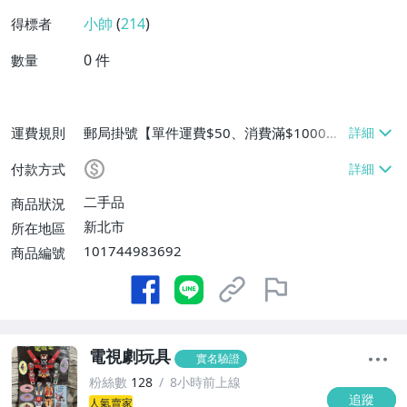
小帥
(
214
)
得標者
0
件
數量
運費規則
郵局掛號【單件運費$50、消費滿$1000免
運費】
付款方式
二手品
商品狀況
新北市
所在地區
101744983692
商品編號
電視劇玩具
實名驗證
粉絲數
128
8小時前上線
追蹤
人氣賣家