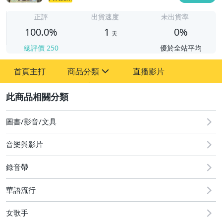
1
正評
出貨速度
未出貨率
100.0%
1
0%
天
總評價
250
優於全站平均
首頁主打
商品分類
直播影片
sign
2
圖書/影音/文具
古董、藝術與礦石
圖書/影音/文具
玩具、模型與公仔
音樂與影片
手錶與飾品配件
錄音帶
華語流行
女歌手