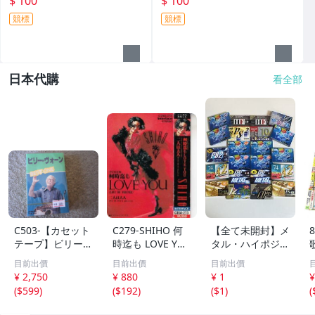
$ 100
$ 100
競標
競標
日本代購
看全部
C503-【カセット
C279-SHIHO 何
【全て未開封】メ
テープ】ビリー・
時迄も LOVE YO
タル・ハイポジ中
ヴォーン ベス
U ※歌詞アリ
心 カセットテー
目前出價
目前出價
目前出價
ト BEST ONE
プ大量まとめ 約
¥ 2,750
¥ 880
¥ 1
¥
全２０曲
1.7kg AXIA TDK
(
$599
)
(
$192
)
(
$1
)
(
SONY maxell 生
産終了モデル含む