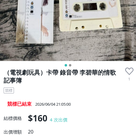
（電視劇玩具）卡帶 錄音帶 李碧華的情歌
1
記事簿
競標
競標已結束
2026/06/04 21:05:00
$160
結標價格
4
次出價
20
出價增額