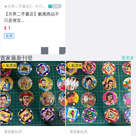
★月界二手書店2～不只是
便宜...★
【月界二手書店】數萬商品不
只是便宜…
$ 1
直購
賣家最新刊登
看更多
人氣賣家
人氣賣家
電視劇玩具
電視劇玩具