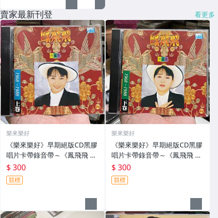
賣家最新刊登
看更多
樂來樂好
樂來樂好
《樂來樂好》早期絕版CD黑膠
《樂來樂好》早期絕版CD黑膠
唱片卡帶錄音帶～《鳳飛飛 珍
唱片卡帶錄音帶～《鳳飛飛 珍
藏版 上卷》早期台灣版CD～
藏版 下卷》早期台灣版CD～
$ 300
$ 300
片優～
片優～
競標
競標