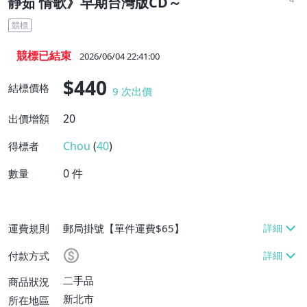
靜茹 情歌》早期台灣版CD～
競標
競標已結束
2026/06/04 22:41:00
$440
結標價格
9
次出價
20
出價增額
Chou
(
40
)
得標者
0
件
數量
運費規則
郵局掛號【單件運費$65】
付款方式
二手品
商品狀況
新北市
所在地區