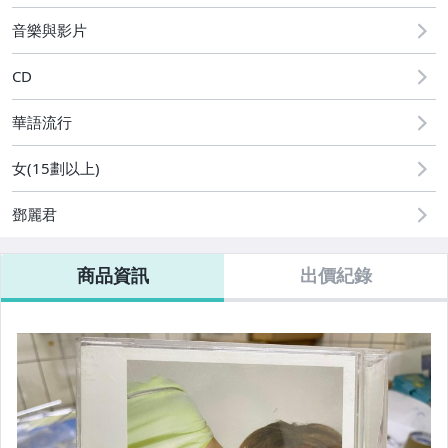
偶像、球員卡與郵幣
音樂與影片
運動、戶外與休閒
CD
華語流行
女(15劃以上)
鄧麗君
商品資訊
出價紀錄