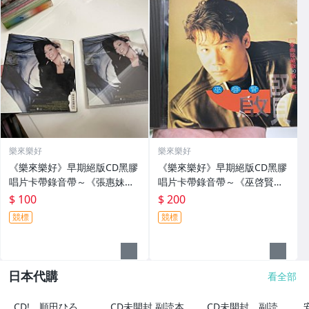
樂來樂好
樂來樂好
《樂來樂好》早期絕版CD黑膠
《樂來樂好》早期絕版CD黑膠
唱片卡帶錄音帶～《張惠妹》
唱片卡帶錄音帶～《巫啓賢》
早期台灣版CD～
早期台灣版CD～
$ 100
$ 200
競標
競標
日本代購
看全部
CD! 順田ひろ
CD未開封 副読本
CD未開封 副読