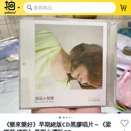
《樂來樂好》早期絕版CD黑膠唱片～《梁
4