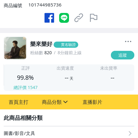
101744985736
商品編號
樂來樂好
實名驗證
粉絲數
820
8分鐘前上線
追蹤
-
-
正評
出貨速度
未出貨率
99.8%
--
--
天
總評價
1547
-
首頁主打
商品分類
直播影片
-
sign
圖書/影音/文具
2
古董、藝術與礦石
圖書/影音/文具