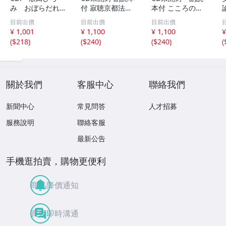
み おぼらだれ
付 寂聴京都法話
本付 こころの
ん 帯付き OM
集 ユーキャン
扉 河合隼雄講話
目前出價
目前出價
目前出價
CD-16 42405
集
¥ 1,001
¥ 1,100
¥ 1,100
¥
(
$218
)
(
$240
)
(
$240
)
(
關於我們
客服中心
聯絡我們
新聞中心
常見問答
人才招募
服務說明
聯絡客服
最新公告
手機逛拍賣，購物更便利
商品降價通知
買賣即時溝通