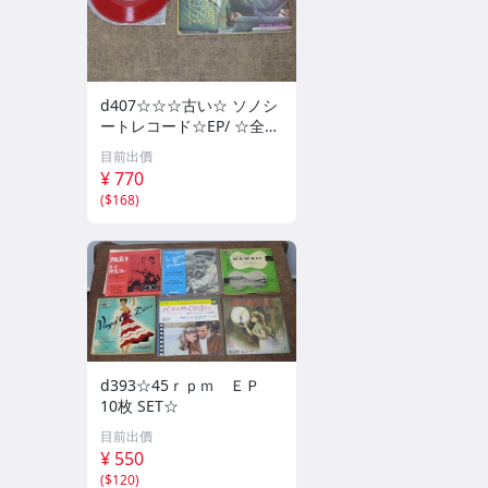
d407☆☆☆古い☆ ソノシ
ートレコード☆EP/ ☆全3
枚
目前出價
¥ 770
(
$168
)
d393☆45ｒｐｍ ＥＰ
10枚 SET☆
目前出價
¥ 550
(
$120
)