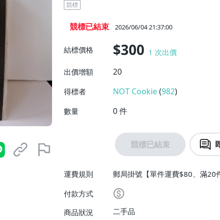
競標
競標已結束
2026/06/04 21:37:00
$300
結標價格
1
次出價
20
出價增額
NOT Cookie
(
982
)
得標者
0
件
數量
競標已結束
運費規則
郵局掛號【單件運費$80、滿20
付款方式
二手品
商品狀況