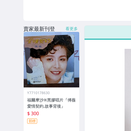
賣家最新刊登
看更多
Y7710178630
福爾摩沙※黑膠唱片『傅薇
愛情契約.故事背後』
$ 300
競標