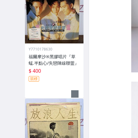
Y7710178630
福爾摩沙※黑膠唱片『草
蜢.半點心/失戀陣線聯盟』
$ 400
競標