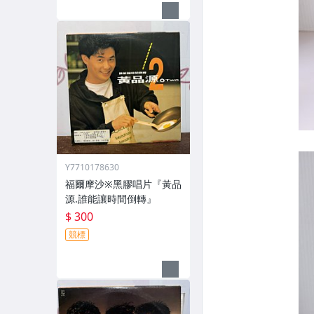
Y7710178630
福爾摩沙※黑膠唱片『黃品
源.誰能讓時間倒轉』
$ 300
競標