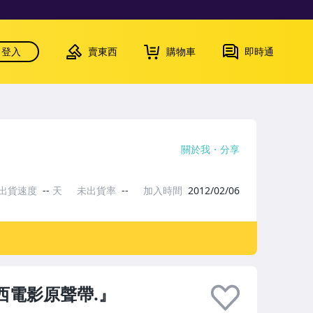
登入
賣東西
購物車
即時通
關於我
分享
出貨速度
--
天
未出貨率
--
加入時間
2012/02/06
西電影原聲帶.』