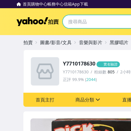
首頁
購物中心
帳務中心
信箱
App下載
Yahoo拍賣
拍賣
圖書/影音/文具
音樂與影片
黑膠唱片
Y7710178630
實名驗證
Y7710178630
粉絲數
805
2小
正評
99.9%
(
2044
)
首頁主打
商品分類
直
sign
圖書/影音/文具