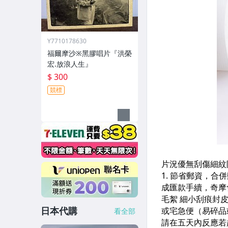
Y7710178630
福爾摩沙※黑膠唱片『洪榮
宏.放浪人生』
$ 300
競標
日本代購
看全部