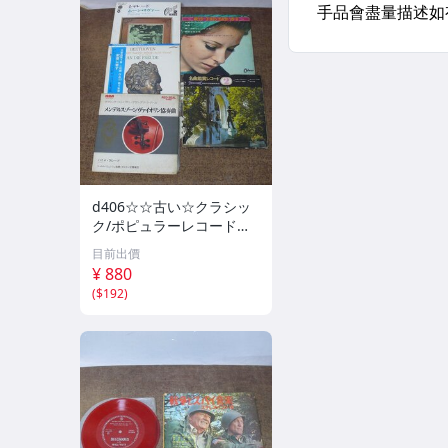
d406☆☆古い☆クラシッ
ク/ポピュラーレコード☆E
P/ ☆全9枚
目前出價
¥ 880
(
$192
)