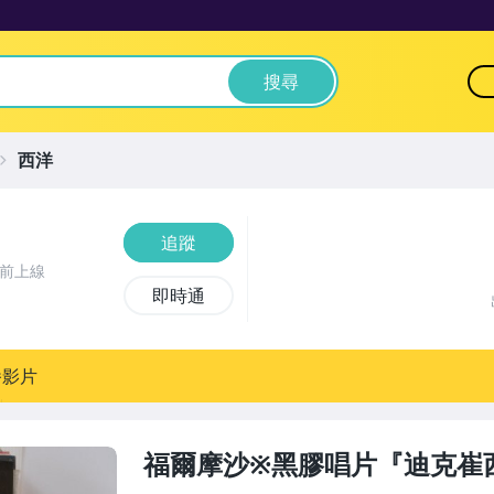
搜尋
西洋
追蹤
時前上線
即時通
播影片
福爾摩沙※黑膠唱片『迪克崔