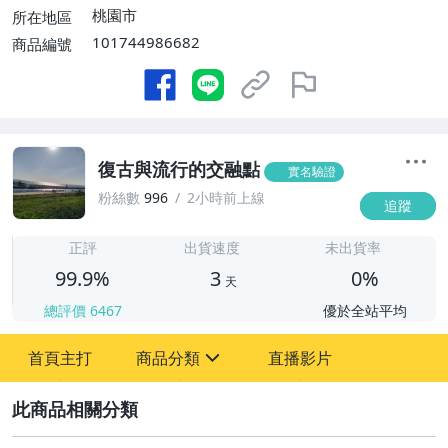
桃園市
所在地區
101744986682
商品編號
復古與流行的交融點
實名驗證
粉絲數
996
2小時前上線
追蹤
3
正評
出貨速度
未出貨率
99.9%
3
0%
天
總評價
6467
優於全站平均
首頁主打
商品分類
直播影片
sign
2
圖書/影音/文具