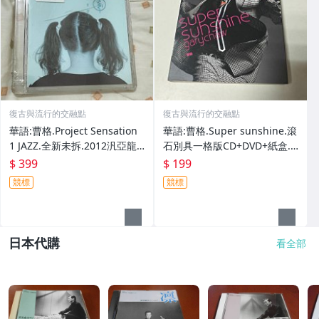
復古與流行的交融點
復古與流行的交融點
華語:曹格.Project Sensation
華語:曹格.Super sunshine.滾
1 JAZZ.全新未拆.2012汎亞龍
石別具一格版CD+DVD+紙盒.
族英文專輯
無辜
$ 399
$ 199
競標
競標
日本代購
看全部