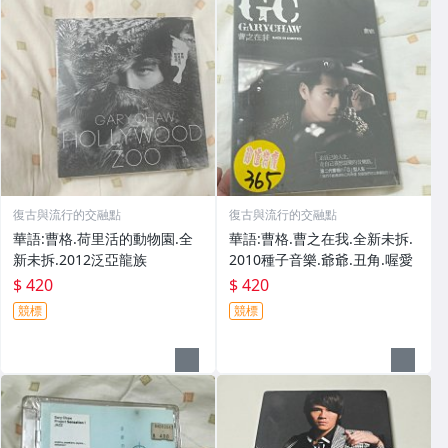
復古與流行的交融點
復古與流行的交融點
華語:曹格.荷里活的動物園.全
華語:曹格.曹之在我.全新未拆.
新未拆.2012泛亞龍族
2010種子音樂.爺爺.丑角.喔愛
$ 420
$ 420
競標
競標