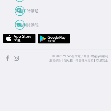
買賣即時溝通
商品到貨動態
APP Store
Google Play
facebook
Instagram
©
2026
Yahoo台灣電子商務 保留所有權利
服務條款
隱私權
拍賣使用規範
交易安全