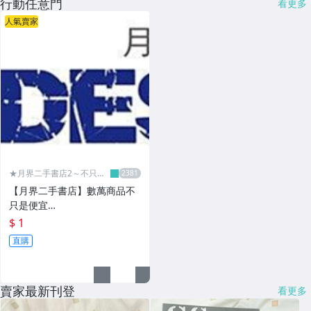
行動任意門
看更多
人氣賣家
★月界二手書店2～不只是
便宜...★
【月界二手書店】數萬商品不
只是便宜…
$ 1
直購
賣家最新刊登
看更多