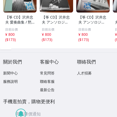
【筝 CD】沢井忠
【筝 CD】沢井忠
【筝 CD】沢井忠
夫 愛奏曲集 / 黙
夫 アンソロジー
夫 アンソロジー
示 、波 、二つの
「凜」からの分売
「凜」からの分売
目前出價
目前出價
目前出價
相 、箏二重奏ソ
沢井忠夫作品集
沢井忠夫 作品集
¥ 800
¥ 800
¥ 800
¥
ナタ 杵屋正邦 、
ライブ 風衣、水
第三集 “光る海”
(
$173
)
(
$173
)
(
$173
)
(
入野義朗 、小野
の声、枯野砧、五
（限定販売） 200
衛 他 (1971/197
節の舞、ファンタ
1
3/1976)
ジア (限定）
關於我們
客服中心
聯絡我們
新聞中心
常見問答
人才招募
服務說明
聯絡客服
最新公告
手機逛拍賣，購物更便利
商品降價通知