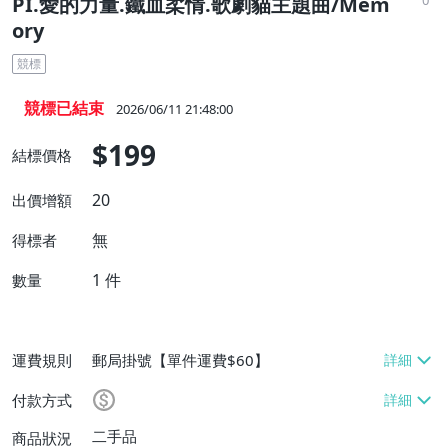
PI.愛的力量.鐵血柔情.歌劇貓主題曲/Mem
ory
競標
競標已結束
2026/06/11 21:48:00
$199
結標價格
20
出價增額
無
得標者
1
件
數量
運費規則
郵局掛號【單件運費$60】
付款方式
二手品
商品狀況