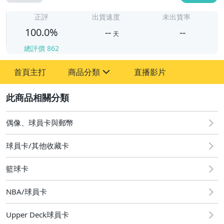
-
-
正評
出貨速度
未出貨率
100.0%
--
--
天
總評價
862
-
首頁主打
商品分類
直播影片
-
sign
偶像、球員卡與郵幣
2
偶像、球員卡與郵幣
球員卡/其他收藏卡
籃球卡
NBA/球員卡
Upper Deck球員卡