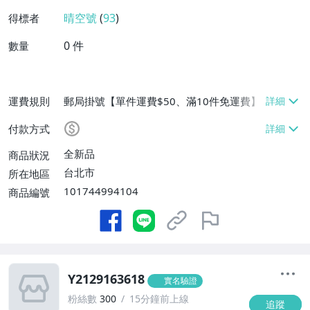
晴空號
(
93
)
得標者
0
件
數量
運費規則
郵局掛號【單件運費$50、滿10件免運費】
付款方式
全新品
商品狀況
台北市
所在地區
101744994104
商品編號
Y2129163618
實名驗證
粉絲數
300
15分鐘前上線
追蹤