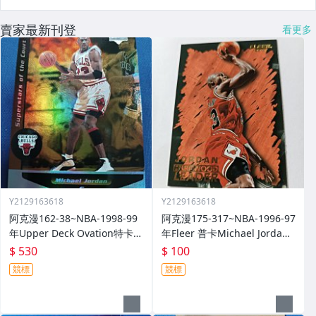
賣家最新刊登
看更多
Y2129163618
Y2129163618
阿克漫162-38~NBA-1998-99
阿克漫175-317~NBA-1996-97
年Upper Deck Ovation特卡
年Fleer 普卡Michael Jordan
Michael Jordan
只有一張
$ 530
$ 100
競標
競標