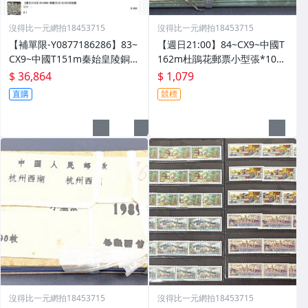
沒得比一元網拍18453715
沒得比一元網拍18453715
【補單限-Y0877186286】83~
【週日21:00】84~CX9~中國T
CX9~中國T151m秦始皇陵銅車
162m杜鵑花郵票小型張*100
馬郵票小型張*等如圖
枚原封, 原外包塑膠袋已更換,
$ 36,864
$ 1,079
如圖
直購
競標
沒得比一元網拍18453715
沒得比一元網拍18453715