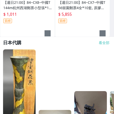
【週日21:00】84~CX8~中國T
【週日21:00】84~CX7~中國T
144m杭州西湖郵票小型張*10
56留園郵票4全*10套, 原膠如
0枚原封, 原外包塑膠袋已更換,
圖
$ 1,011
$ 5,855
如圖
競標
競標
日本代購
看全部