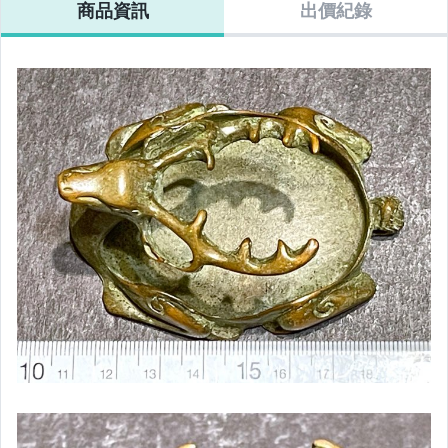
商品資訊
出價紀錄
手錶與飾品配件
女包精品與女鞋
運動、戶外與休閒