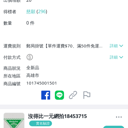
20
出價增額
慈願
(
296
)
得標者
0
件
數量
運費規則
郵局掛號【單件運費$70、滿50件免運
費】、面交/自取/不寄送【免運費】
付款方式
全新品
商品狀況
高雄市
所在地區
101745001501
商品編號
沒得比一元網拍18453715
實名驗證