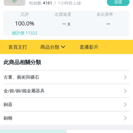
追蹤
粉絲數
4161
1小時前上線
-
-
正評
出貨速度
未出貨率
100.0%
--
--
天
總評價
11322
-
首頁主打
商品分類
直播影片
-
sign
圖書/影音/文具
2
古董、藝術與礦石
古董、藝術與礦石
原創設計良品
金/銀/銅/鐵金屬器具
居家、家具與園藝
銅器
玩具、模型與公仔
銅雕
偶像、球員卡與郵幣