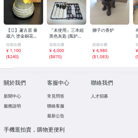
【江】邃古居 秦
『未使用』三本組
獅子の香炉
蔵六 塗金銅花器
黒色灰匙 (風炉用)
直径約9cm×高さ
化粧箱
目前出價
目前出價
目前出價
30cm 在銘 共箱
¥ 1,100
¥ 4,000
¥ 4,980
¥
古美術品(華道具
(
$240
)
(
$870
)
(
$1,083
)
(
花生花瓶花生飾
壺)BXZ2737 LTah
kp CTqxaf
關於我們
客服中心
聯絡我們
新聞中心
常見問答
人才招募
服務說明
聯絡客服
最新公告
手機逛拍賣，購物更便利