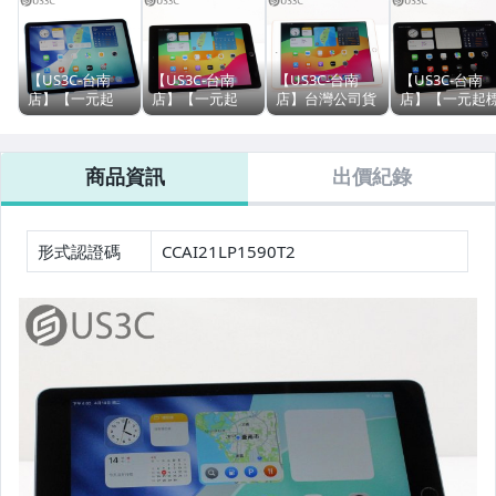
筆記型電腦 (MacBook Pro 13 &14吋)
筆記型電腦 (MacBook Pro 15 &16吋)
【US3C-台南
【US3C-台南
【US3C-台南
【US3C-台南
店】【一元起
店】【一元起
店】台灣公司貨
店】【一元起
筆記型電腦 (MSI)
標】台灣公司貨
標】台灣公司貨
Apple iPad 8
故障機】台灣
Apple iPad Air 5
Apple iPad 6
32G WiFi 金色
司貨 Apple iPa
筆記型電腦 (Microsoft Surface系列)
M1 64G WiFi
128G WiFi 9.7吋
10.2吋A12仿生
Air 5 M1 64G
商品資訊
出價紀錄
10.9吋 藍色 人
太空灰 800萬畫
晶片 Retina顯示
WiFi 10.9吋 星
物居中模式 M1
素相機 AR體驗
器 二手平板
M1晶片 人物居
運動&智慧手錶 (Apple Watch)
晶片 二手平板
二手平板
Ucare保固3個月
中模式 二手平
運動&智慧手錶 (GARMIN)
形式認證碼
CCAI21LP1590T2
智慧手機 (iPhone & AirPods)
智慧手機 (Samsung)
智慧手機 (其他品牌)
平板電腦 (iPad & Apple Pencil)
平板電腦 (Samsung)