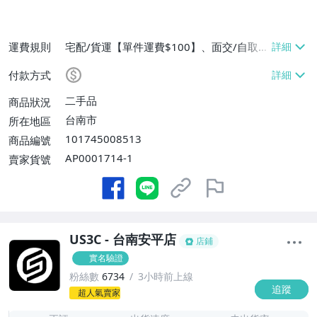
運費規則
宅配/貨運【單件運費$100】、面交/自取/
不寄送【免運費】
付款方式
二手品
商品狀況
台南市
所在地區
101745008513
商品編號
AP0001714-1
賣家貨號
US3C - 台南安平店
店鋪
實名驗證
粉絲數
6734
3小時前上線
追蹤
-
超人氣賣家
-