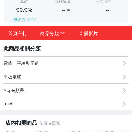
正評
出貨速度
未出貨率
99.9%
--
--
天
總評價
4742
-
-
首頁主打
商品分類
直播影片
sign
2
電腦、平板與周邊
★★★ 一元起標優惠專區 ★★★
平板電腦
品牌周邊專區 (Apple)
Apple蘋果
桌上型電腦 (配件 & 零組件 & 軟體)
iPad
桌上型電腦 (iMac 21.5吋)
店內相關商品
液晶顯示器