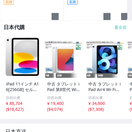
競標
直購
手手機
裝置
日本代購
看全部
iPad 11インチ A1
中古 タブレット i
中古 タブレット i
6[256GB] セルラ
Pad 第8世代 Wi-F
Pad Air4 Wi-Fiモ
P
ー SIMフリー シ
iモデル 32GB 本
デル 64GB 本体 1
目前出價
目前出價
目前出價
ルバー【安心…
体 10.2インチ iPa
0.9インチ iPadO
¥ 88,704
¥ 19,400
¥ 34,800
¥
dOS Apple アッ
S Apple アップル
(
$18,627
)
(
$4,074
)
(
$7,308
)
(
プル 6ヶ月保証
6ヶ月保証
日本直送