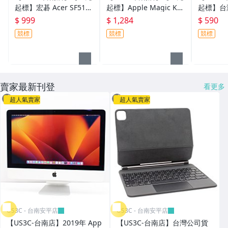
起標】宏碁 Acer SF514-
起標】Apple Magic Key
起標】台灣
53T-73HN 14吋 FHD i7-
board USB-C 巧控鍵盤
e iPad 6
$ 999
$ 1,284
$ 590
8565U 8G 512G SSD 藍
中文注音 A3203 白色 二
吋 太空灰
競標
競標
競標
色 二手筆電
手無線鍵盤
機 AR體
賣家最新刊登
看更多
超人氣賣家
超人氣賣家
US3C - 台南安平店
US3C - 台南安平店
【US3C-台南店】2019年 App
【US3C-台南店】台灣公司貨