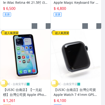
le iMac Retina 4K 21.5吋 i3
Apple Magic Keyboard for i
3.6G 8G 1T HDD Pro555X-2G
Pad Pro 11 A2261 黑色 懸臂
$ 6,500
$ 4,800
二手一體型電腦
設計 二手巧控鍵盤
直購
直購
超人氣賣家
超人氣賣家
US3C - 台南安平店
US3C - 台南安平店
【US3C-台南店】【一元起
【US3C-台南店】台灣公司貨
標】台灣公司貨 Apple iPhon
Apple Watch 7 41mm GPS
e 11 128G 白色 6.1吋 LCD多
午夜色 鋁金屬邊框 W3無線晶
$ 1,261
$ 4,100
點觸控顯示器 A13仿生晶片 二
片 防水50公尺 二手智慧穿戴