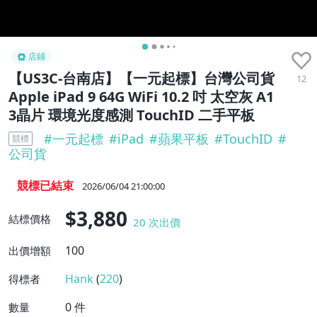
店鋪
【US3C-台南店】【一元起標】台灣公司貨
12
Apple iPad 9 64G WiFi 10.2 吋 太空灰 A1
3晶片 環境光度感測 TouchID 二手平板
#
一元起標
#
iPad
#
蘋果平板
#
TouchID
#
競標
公司貨
競標已結束
2026/06/04 21:00:00
$3,880
結標價格
20
次出價
100
出價增額
Hank
(
220
)
得標者
0
件
數量