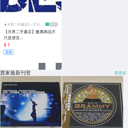
★月界二手書店2～不只是
便宜...★
【月界二手書店】數萬商品不
只是便宜…
$ 1
直購
賣家最新刊登
看更多