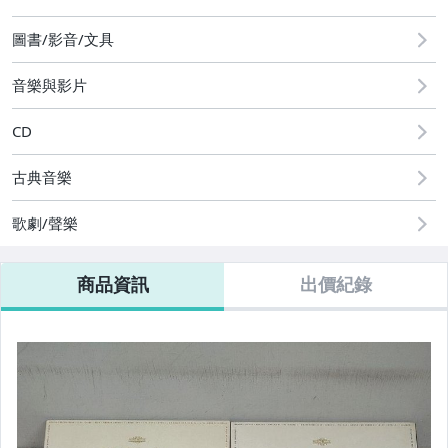
2
玩具、模型與公仔
圖書/影音/文具
偶像、球員卡與郵幣
音樂與影片
CD
古典音樂
歌劇/聲樂
商品資訊
出價紀錄