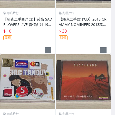
駱克唱片行
駱克唱片行
【駱克二手西洋CD】莎黛 SAD
【駱克二手西洋CD】2013 GR
E LOVERS LIVE 真情面對 198
AMMY NOMINEES 2013葛萊
4-2000情歌精選 中英歌詞壓痕
美的喝采 全新未拆
$ 10
$ 30
側標黃斑&黏在外殼 專輯頁黃
競標
競標
斑&霉點
駱克唱片行
駱克唱片行