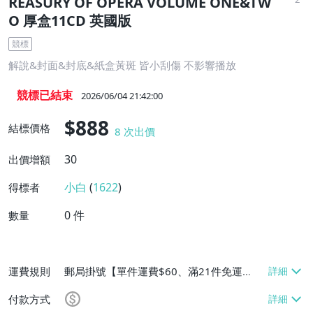
REASURY OF OPERA VOLUME ONE&TW
O 厚盒11CD 英國版
競標
解說&封面&封底&紙盒黃斑 皆小刮傷 不影響播放
競標已結束
2026/06/04 21:42:00
$888
結標價格
8
次出價
30
出價增額
小白
(
1622
)
得標者
0
件
數量
運費規則
郵局掛號【單件運費$60、滿21件免運
費】、大型/超重物品運送【單件運費$80、
付款方式
滿21件免運費】、面交/自取/不寄送【免運