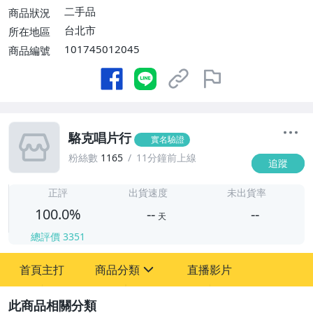
費】、跨國寄送【單件運費$170、消費滿
二手品
商品狀況
$100000免運費】
台北市
所在地區
101745012045
商品編號
駱克唱片行
實名驗證
粉絲數
1165
11分鐘前上線
追蹤
-
-
正評
出貨速度
未出貨率
100.0%
--
--
天
總評價
3351
-
首頁主打
商品分類
直播影片
-
sign
圖書/影音/文具