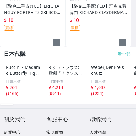
【駱克二手古典CD】ERIC TA
【駱克二手西洋CD】理查克萊
NGUY PORTRAITS XXI 3CD
德門 RICHARD CLAYDERMAN
全新未拆
DESPERADO 鋼琴演奏 亡命之
$ 10
$ 10
徒 全新未拆
競標
競標
日本代購
看全部
Puccini - Madam
R.シュトラウス:
Weber;Der Freis
e Butterfly Highl
歌劇「ナクソス島
chutz
ights - [CD] [UK
のアリアドネ」
目前出價
目前出價
目前出價
Import]
(全曲)
¥ 764
¥ 4,214
¥ 1,032
¥
(
$166
)
(
$911
)
(
$224
)
(
關於我們
客服中心
聯絡我們
新聞中心
常見問答
人才招募