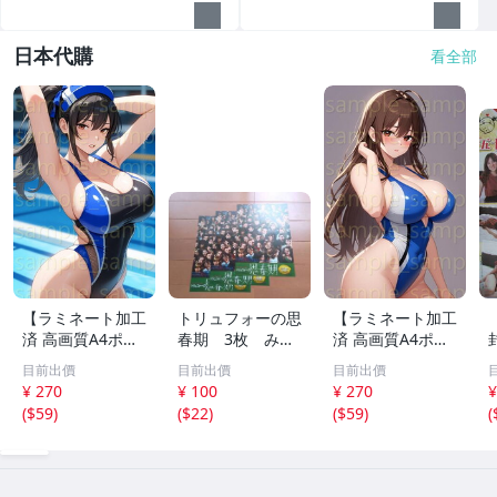
日本代購
看全部
【ラミネート加工
トリュフォーの思
【ラミネート加工
済 高画質A4ポス
春期 3枚 みゆ
済 高画質A4ポス
ター】1583 AI美
き座 ジュリー
ター】1582 AI美
目前出價
目前出價
目前出價
女 イラスト ポス
デムソー ｋ
女 イラスト ポス
¥ 270
¥ 100
¥ 270
¥
ター セクシー か
ター セクシー か
(
$59
)
(
$22
)
(
$59
)
(
わいい 水着 下着
わいい 水着 下着