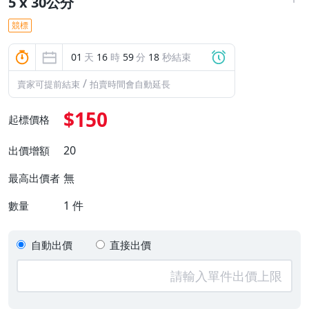
5 x 30公分
競標
01
天
16
時
59
分
17
秒結束
/
賣家可提前結束
拍賣時間會自動延長
$150
起標價格
20
出價增額
無
最高出價者
1
件
數量
自動出價
直接出價