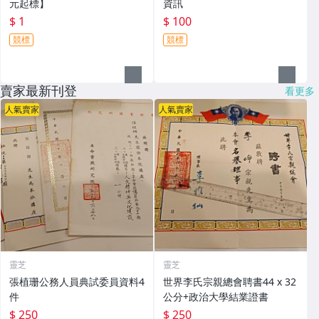
元起標】
資訊
$ 1
$ 100
競標
競標
賣家最新刊登
看更多
人氣賣家
人氣賣家
靈芝
靈芝
張植珊公務人員典試委員資料4
世界李氏宗親總會聘書44 x 32
件
公分+政治大學結業證書
$ 250
$ 250