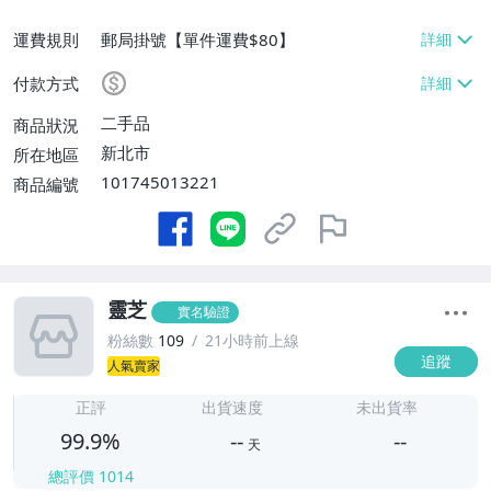
運費規則
郵局掛號【單件運費$80】
付款方式
二手品
商品狀況
新北市
所在地區
101745013221
商品編號
靈芝
實名驗證
粉絲數
109
21小時前上線
追蹤
人氣賣家
-
-
正評
出貨速度
未出貨率
99.9%
--
--
天
總評價
1014