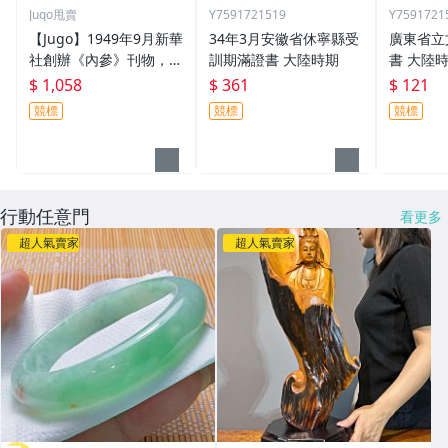
Jugo甩賣
Y7591721519
Y7591721
【Jugo】1949年9月新華
34年3月安徽省休寧縣受
廣東省立
社創辦《內參》刊物，毛
訓期滿證書 大陸時期
書 大陸
澤東著名的意見批語，此
$ 1,058
$ 361
$ 121
為新華社高清印刷存檔清
競標
競標
競標
樣(珍稀文獻，無折寄送)
~一元起標，郵資48元
行動任意門
看更多
超人氣賣家
超人氣賣家