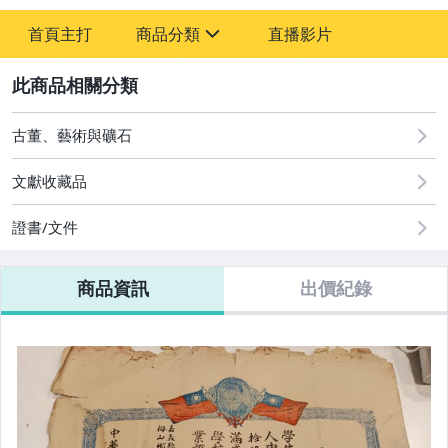
-
首頁主打
商品分類
直播影片
-
sign
圖書/影音/文具
2
古董、藝術與礦石
古董、藝術與礦石
偶像、球員卡與郵幣
文獻收藏品
證書/文件
商品資訊
出價紀錄