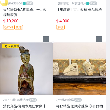
昕品&#33304;
【壓箱寶】 阿寶託拍網
天然緬甸玉A貨翡翠、一元起
【壓箱寶】百元起標 藝品競標
標無底價
$ 10,200
$ 4,000
折扣碼
競標
競標
超人氣賣家
ZH Studio 歐洲古董
小辣椒的賣場
清代真品/彩繪木雕仕女像【一
稀缺精品 追蹤小辣椒 享有好物