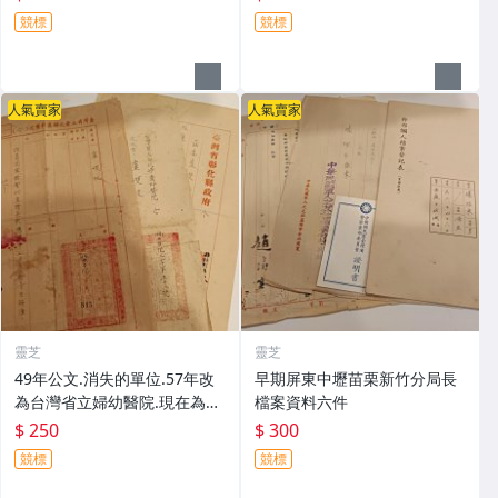
競標
競標
人氣賣家
人氣賣家
靈芝
靈芝
49年公文.消失的單位.57年改
早期屏東中壢苗栗新竹分局長
為台灣省立婦幼醫院.現在為衛
檔案資料六件
福部台北醫院共三件
$ 250
$ 300
競標
競標