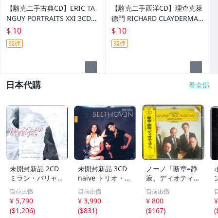
【駱克二手古典CD】ERIC TA
【駱克二手西洋CD】理查克萊
NGUY PORTRAITS XXI 3CD
德門 RICHARD CLAYDERMAN
全新未拆
DESPERADO 鋼琴演奏 亡命之
$ 10
$ 10
徒 全新未拆
競標
競標
日本代購
看全部
未開封新品 2CD
未開封新品 3CD
ノーノ「断章=静
ミラン・パリャ,
naive トリオ・ソ
寂、ディオティマ
ラディスラフ・フ
ーラ/Trio Sora -
へ」ラサール弦楽
目前出價
目前出價
目前出價
ァンゾヴィッツ -
ベートーヴェン：
四重奏団
¥ 5,790
¥ 3,990
¥ 800
¥
ヴァインベルク：
ピアノ三重奏曲
(
$1,206
)
(
$831
)
(
$167
)
(
ヴァイオリンとピ
集 a6NnB08KH