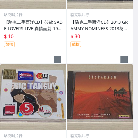
駱克唱片行
駱克唱片行
【駱克二手西洋CD】莎黛 SAD
【駱克二手西洋CD】2013 GR
E LOVERS LIVE 真情面對 198
AMMY NOMINEES 2013葛萊
4-2000情歌精選 中英歌詞壓痕
美的喝采 全新未拆
$ 10
$ 30
側標黃斑&黏在外殼 專輯頁黃
競標
競標
斑&霉點
駱克唱片行
駱克唱片行