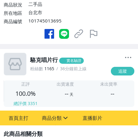
費】、跨國寄送【單件運費$170、消費滿
二手品
商品狀況
$100000免運費】
台北市
所在地區
101745013695
商品編號
駱克唱片行
實名驗證
粉絲數
1165
36分鐘前上線
追蹤
-
-
正評
出貨速度
未出貨率
100.0%
--
--
天
總評價
3351
-
首頁主打
商品分類
直播影片
-
sign
圖書/影音/文具