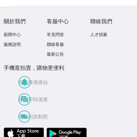
アノのためのソナ
S25HK
タ全集 a6Nnn
關於我們
客服中心
聯絡我們
新聞中心
常見問答
人才招募
服務說明
聯絡客服
最新公告
手機逛拍賣，購物更便利
商品降價通知
買賣即時溝通
商品到貨動態
APP Store
Google Play