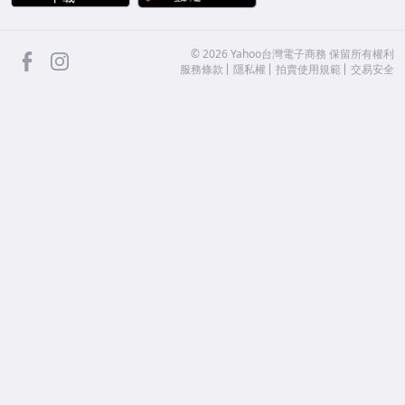
facebook
Instagram
©
2026
Yahoo台灣電子商務 保留所有權利
服務條款
隱私權
拍賣使用規範
交易安全