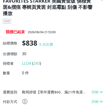
FAVORITES STARKER 美國黃金版 側標黃
斑&摺痕 專輯頁黃斑 封底霉點 刮傷 不影響
播放
競標
競標已結束
2026/06/04 21:53:00
$838
結標價格
9
次出價
30
出價增額
LLOA
(
243
)
得標者
0
件
數量
運費規則
郵局掛號【單件運費$60、滿21件免運
費】、大型/超重物品運送【單件運費$80、
付款方式
滿21件免運費】、面交/自取/不寄送【免運