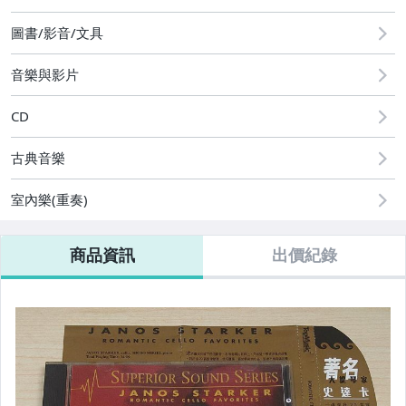
2
玩具、模型與公仔
圖書/影音/文具
偶像、球員卡與郵幣
音樂與影片
CD
古典音樂
室內樂(重奏)
商品資訊
出價紀錄