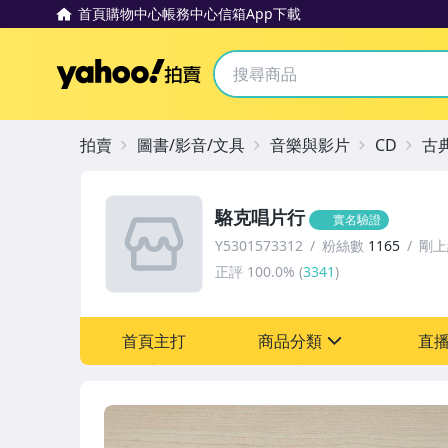
首頁
購物中心
帳務中心
信箱
App下載
Yahoo拍賣
拍賣
圖書/影音/文具
音樂與影片
CD
古
駱克唱片行
實名驗證
Y5301573312
粉絲數
1165
剛上
正評
100.0%
(
3341
)
首頁主打
商品分類
直
sign
圖書/影音/文具
玩具、模型與公仔