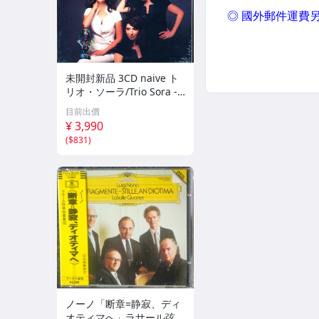
未開封新品 3CD naive ト
リオ・ソーラ/Trio Sora -
ベートーヴェン：ピアノ三
目前出價
重奏曲集 a6NnB08KHS2
¥ 3,990
5HK
(
$831
)
ノーノ「断章=静寂、ディ
オティマへ」ラサール弦楽