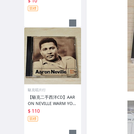
$ 10
&微掉色 小刮傷 不影響播
競標
放
駱克唱片行
【駱克二手西洋CD】AAR
ON NEVILLE WARM YOU
R HEART 美國銀圈版 無歌
$ 110
詞 內外圈微掉銀&一透光
競標
小點 不影響播放 無IFPI