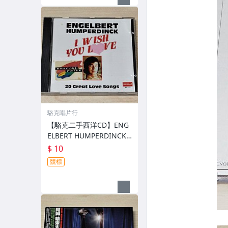
駱克唱片行
【駱克二手西洋CD】ENG
ELBERT HUMPERDINCK I
WISH YOU LOVE 20 GREA
$ 10
T LOVE SONGS 德國銀圈
競標
版 無IFPI