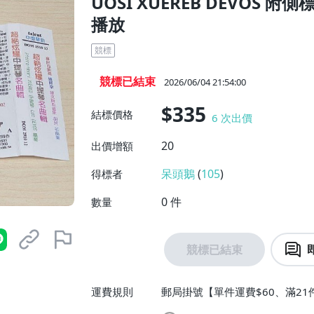
UOSI XUEREB DEVOS 
播放
競標
競標已結束
2026/06/04 21:54:00
$335
結標價格
6
次出價
20
出價增額
呆頭鵝
(
105
)
得標者
0
件
數量
競標已結束
運費規則
郵局掛號【單件運費$60、滿2
運費$80、滿21件免運費】、面