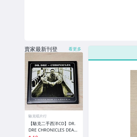
賣家最新刊登
看更多
駱克唱片行
【駱克二手西洋CD】DR.
DRE CHRONICLES DEATH
ROW CLASSICS 解說膠痕