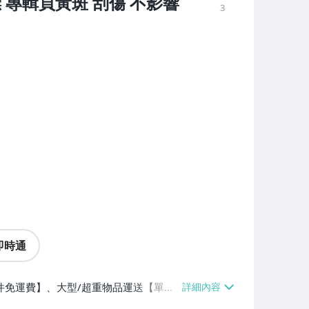
附側標 專輯頁黃斑 刮傷 不影響
3
即時通
1件免運費】、大型/超重物品運送【單件
交/自取/不寄送【免運費】、跨國寄送