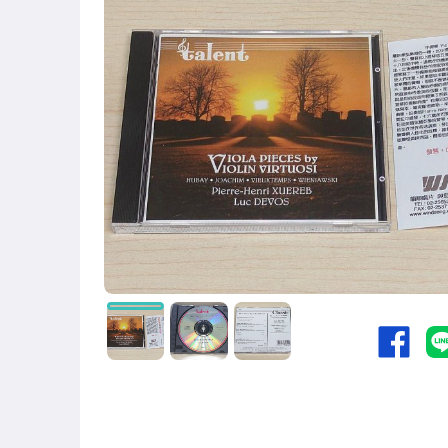
偶像、球員卡與郵幣