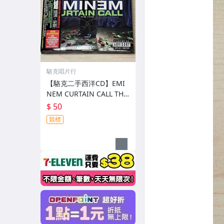
駱克唱片行
【駱克二手西洋CD】EMI
NEM CURTAIN CALL THE
HITS 2CD 宣傳片 附中英
$ 50
歌詞 側標貼在外殼&黃斑
競標
解說霉點 紙殼壓痕&黃斑