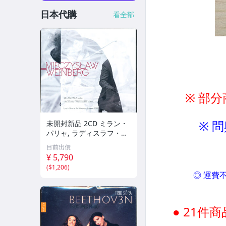
日本代購
看全部
未開封新品 2CD ミラン・
パリャ, ラディスラフ・フ
ァンゾヴィッツ - ヴァイン
目前出價
ベルク：ヴァイオリンとピ
¥ 5,790
アノのためのソナタ全集
(
$1,206
)
a6Nnn