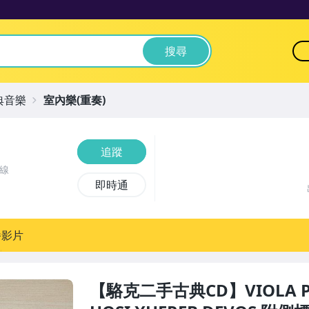
搜尋
典音樂
室內樂(重奏)
追蹤
線
即時通
播影片
【駱克二手古典CD】VIOLA PIEC