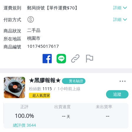
運費規則
郵局掛號【單件運費$70】
付款方式
二手品
商品狀況
桃園市
所在地區
101745017617
商品編號
★黑膠報報★
實名驗證
粉絲數
1115
1小時前上線
追蹤
超人氣賣家
-
-
正評
出貨速度
未出貨率
100.0%
--
--
天
總評價
3644