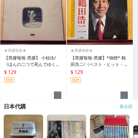
★黑膠報報★
★黑膠報報★
【黑膠報報-黑膠】 小椋佳/
【黑膠報報-黑膠】*側標* 鶴
《ほんの二つで死んでゆく》
田浩二/《ベスト・ヒット・ア
（只剩下二就死了）-A11-5
ルバム》 -A11-5
$ 129
$ 129
競標
競標
日本代購
看全部