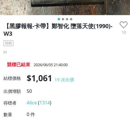
【黑膠報報-卡帶】鄭智化 墮落天使(1990)-
10
W3
競標
H
競標已結束
2026/06/05 21:40:00
$1,061
結標價格
15
次出價
50
出價增額
Alice
(
1314
)
得標者
0
件
數量