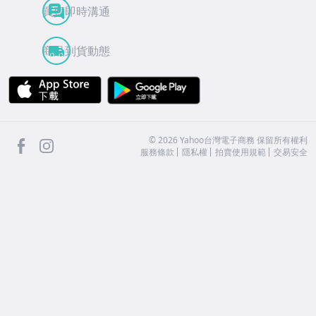
買賣即時溝通
商品到貨動態
APP Store
Google Play
facebook
Instagram
©
2026
Yahoo台灣電子商務 保留所有權利
服務條款
隱私權
拍賣使用規範
交易安全