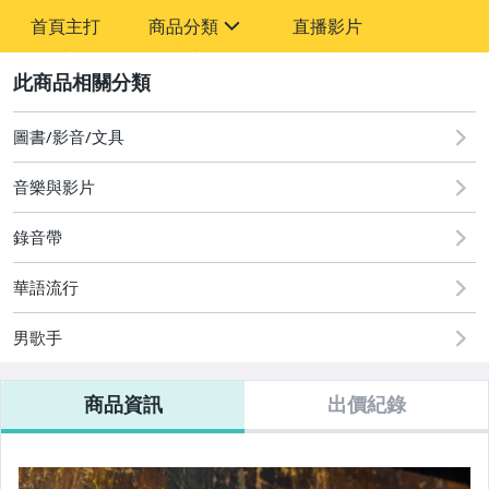
-
首頁主打
商品分類
直播影片
-
sign
圖書/影音/文具
2
偶像、球員卡與郵幣
圖書/影音/文具
音樂與影片
錄音帶
華語流行
男歌手
商品資訊
出價紀錄