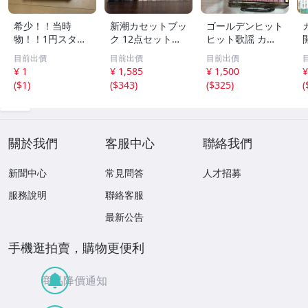
希少！！当時
新潮カセットブッ
ゴールデンヒット
物！！1円スター
ク 12点セット
ヒット歌謡 カラ
ト売り切り！！PI
【三島由紀夫／森
オケ カセットテ
目前出價
目前出價
目前出價
AA CLUB SPORT
外／太宰治／芥川
ープ まとめ昭和
¥ 1
¥ 1,585
¥ 1,500
¥
S GOODS アルミ
龍之介／谷崎潤一
レトロ 邦楽 童謡
(
$1
)
(
$343
)
(
$325
)
(
ケース 収納
郎／宮沢賢治／
演歌 17点
他】新潮社
關於我們
客服中心
聯絡我們
新聞中心
常見問答
人才招募
服務說明
聯絡客服
最新公告
手機逛拍賣，購物更便利
商品降價通知