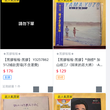
超人氣賣家
超人氣賣家
★黑膠報報★
★黑膠報報★
【黑膠報報-黑膠】 Y3257862
【黑膠報報-黑膠】*側標* 加
512補款賣場(不含運費)
山雄三/《歸來的若大將》 -A1
1-5
$ 176
$ 129
直購
競標
近期銷量 1 件
超人氣賣家
超人氣賣家