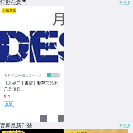
行動任意門
看更多
人氣賣家
★月界二手書店2～不只是
便宜...★
【月界二手書店】數萬商品不
只是便宜…
$ 1
直購
賣家最新刊登
看更多