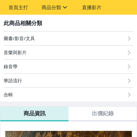
-
首頁主打
商品分類
直播影片
-
sign
圖書/影音/文具
2
偶像、球員卡與郵幣
圖書/影音/文具
音樂與影片
錄音帶
華語流行
合輯
商品資訊
出價紀錄