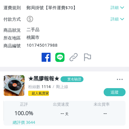
運費規則
郵局掛號【單件運費$70】
付款方式
二手品
商品狀況
桃園市
所在地區
101745017988
商品編號
★黑膠報報★
實名驗證
粉絲數
1114
剛上線
追蹤
超人氣賣家
-
-
正評
出貨速度
未出貨率
100.0%
--
--
天
總評價
3644