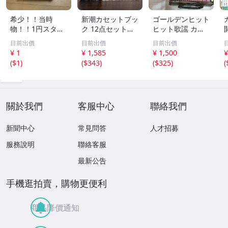
希少！！当時
新潮カセットブッ
ゴールデンヒット
物！！1円スター
ク 12点セット
ヒット歌謡 カラ
ト売り切り！！PI
【三島由紀夫／森
オケ カセットテ
目前出價
目前出價
目前出價
AA CLUB SPORT
外／太宰治／芥川
ープ まとめ昭和
¥ 1
¥ 1,585
¥ 1,500
¥
S GOODS アルミ
龍之介／谷崎潤一
レトロ 邦楽 童謡
(
$1
)
(
$343
)
(
$325
)
(
ケース 収納
郎／宮沢賢治／
演歌 17点
他】新潮社
關於我們
客服中心
聯絡我們
新聞中心
常見問答
人才招募
服務說明
聯絡客服
最新公告
手機逛拍賣，購物更便利
商品降價通知