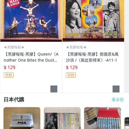
★黑膠報報★
★黑膠報報★
【黑膠報報-黑膠】Queen/《A
【黑膠報報-黑膠】鄧麗君&萬
nother One Bites the Dust》
沙浪 /《風從那裡來》-A11-1
-A11-1
$ 129
$ 129
競標
競標
日本代購
看全部