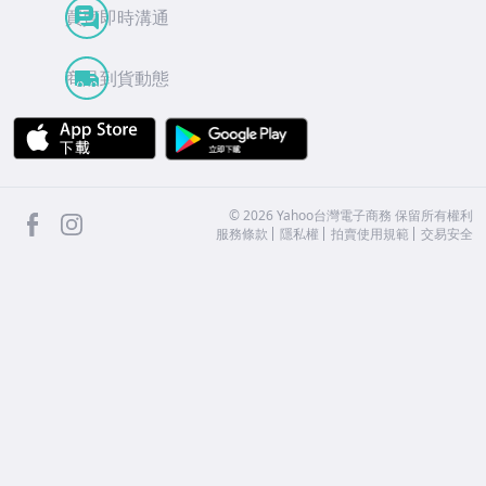
買賣即時溝通
商品到貨動態
APP Store
Google Play
facebook
Instagram
©
2026
Yahoo台灣電子商務 保留所有權利
服務條款
隱私權
拍賣使用規範
交易安全