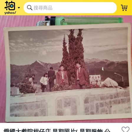
愛國大戲院柑仔店 早期照片( 早期服飾 公