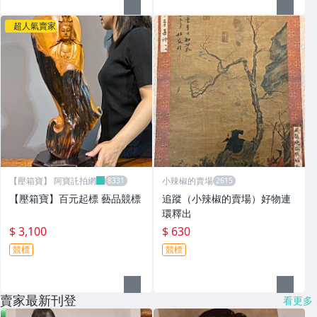
超人氣賣家
【壓箱寶】 阿寶託拍網
小辣椒的賣場
【壓箱寶】百元起標 藝品競標
追蹤（小辣椒的賣場）好物連
環釋出
$ 3,100
$ 630
競標
競標
賣家最新刊登
看更多