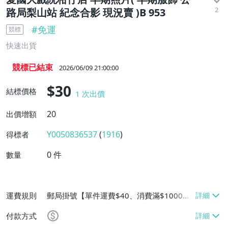
2
路局梨山站 紀念合影 現況賣 )B 953
#
免運
競標
快速出貨
競標已結束
2026/06/09 21:00:00
$30
結標價格
1
次出價
20
出價增額
Y0050836537
(
1916
)
得標者
0
件
數量
運費規則
郵局掛號【單件運費$40、消費滿$1000免
運費】
付款方式