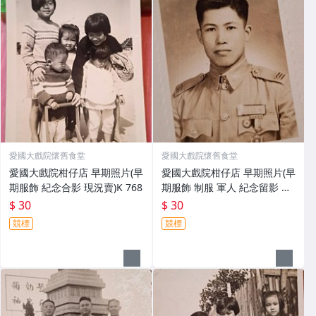
愛國大戲院懷舊食堂
愛國大戲院懷舊食堂
愛國大戲院柑仔店 早期照片(早
愛國大戲院柑仔店 早期照片(早
期服飾 紀念合影 現況賣)K 768
期服飾 制服 軍人 紀念留影 現
況賣)K 767
$ 30
$ 30
競標
競標