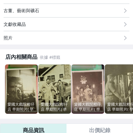
2
古董、藝術與礦石
文獻收藏品
照片
店內相關商品
愛國大戲院柑仔
愛國大戲院柑仔
愛國大戲院柑仔
愛國大戲院柑
店 早期照片( 早
店 早期照片( 早
店 早期照片( 早
店 早期照片( 
期服飾 女學生寢
期服飾 自動車
期服飾 囍字 紀
期服飾 制服 軍
室 紀念留影 現
紀念合影 現況
念合影 現況賣)J
人軍官頒獎碑 
況賣)J 128
賣)J 081
029
念合影 現況賣)
商品資訊
出價紀錄
776