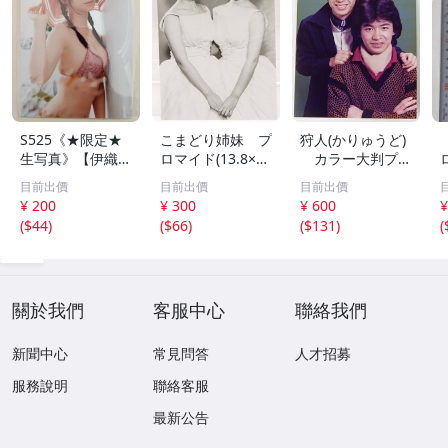
S525《★限定★
こまどり姉妹 プ
狩人(かりゅうど)
生写真》【伊織も
ロマイド(13.8×8.
カラー大判プロ
え】ビッグコミッ
5cm) 1枚●bn.4
マイド(18×13cm)
目前出價
目前出價
目前出價
クスピリッツ 202
6
1枚●bn.48
¥ 200
¥ 300
¥ 600
¥
6年8月3日号 ★セ
(
$44
)
(
$66
)
(
$131
)
(
ブンネット限定特
典★ ☆送料一律
☆
關於我們
客服中心
聯絡我們
新聞中心
常見問答
人才招募
服務說明
聯絡客服
最新公告