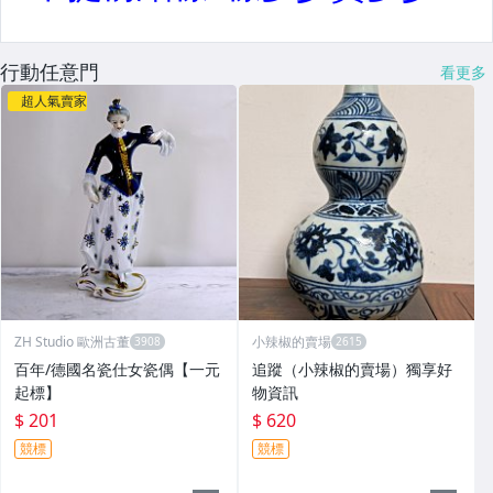
行動任意門
看更多
超人氣賣家
ZH Studio 歐洲古董
小辣椒的賣場
百年/德國名瓷仕女瓷偶【一元
追蹤（小辣椒的賣場）獨享好
起標】
物資訊
$ 201
$ 620
競標
競標