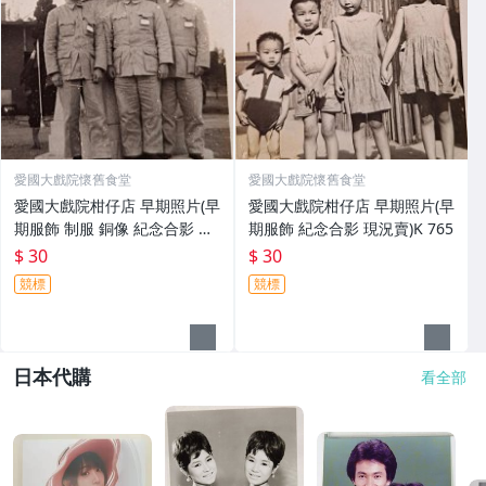
愛國大戲院懷舊食堂
愛國大戲院懷舊食堂
愛國大戲院柑仔店 早期照片(早
愛國大戲院柑仔店 早期照片(早
期服飾 制服 銅像 紀念合影 現
期服飾 紀念合影 現況賣)K 765
況賣)K 766
$ 30
$ 30
競標
競標
日本代購
看全部