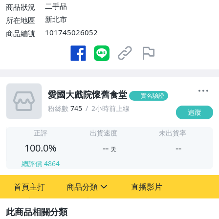
二手品
商品狀況
新北市
所在地區
101745026052
商品編號
愛國大戲院懷舊食堂
實名驗證
粉絲數
745
2小時前上線
追蹤
-
-
正評
出貨速度
未出貨率
100.0%
--
--
天
總評價
4864
-
首頁主打
商品分類
直播影片
-
sign
古董、藝術與礦石