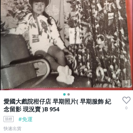
愛國大戲院柑仔店 早期照片( 早期服飾 紀
0
念留影 現況賣 )B 954
#
免運
競標
快速出貨