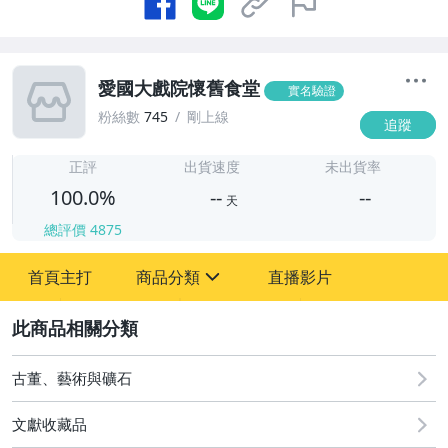
愛國大戲院懷舊食堂
實名驗證
粉絲數
745
剛上線
追蹤
-
-
正評
出貨速度
未出貨率
100.0%
--
--
天
總評價
4875
-
首頁主打
商品分類
直播影片
-
sign
古董、藝術與礦石
2
古董、藝術與礦石
文獻收藏品