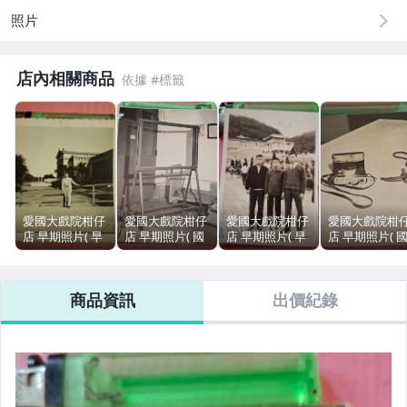
照片
店內相關商品
愛國大戲院柑仔
愛國大戲院柑仔
愛國大戲院柑仔
愛國大戲院柑
店 早期照片( 早
店 早期照片( 國
店 早期照片( 早
店 早期照片( 
期服飾 老建築
立臺灣大學土木
期服飾 紀念合影
立臺灣大學土
紀念留影 現況
工程儀器設備像
現況賣)J 762
工程儀器設備
賣)J 269
片 現況賣)J 695
片 照相機 現況
商品資訊
出價紀錄
賣)J 660