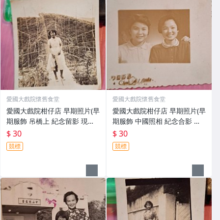
愛國大戲院懷舊食堂
愛國大戲院懷舊食堂
愛國大戲院柑仔店 早期照片(早
愛國大戲院柑仔店 早期照片(早
期服飾 吊橋上 紀念留影 現況
期服飾 中國照相 紀念合影 現
賣)L 042
況賣)L 041
$ 30
$ 30
競標
競標