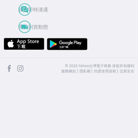
買賣即時溝通
商品到貨動態
APP Store
Google Play
facebook
Instagram
©
2026
Yahoo台灣電子商務 保留所有權利
服務條款
隱私權
拍賣使用規範
交易安全