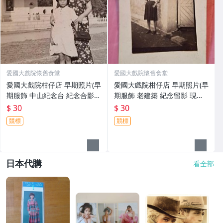
愛國大戲院懷舊食堂
愛國大戲院懷舊食堂
愛國大戲院柑仔店 早期照片(早
愛國大戲院柑仔店 早期照片(早
期服飾 中山紀念台 紀念合影
期服飾 老建築 紀念留影 現況
現況賣)L 040
賣)L 039
$ 30
$ 30
競標
競標
日本代購
看全部