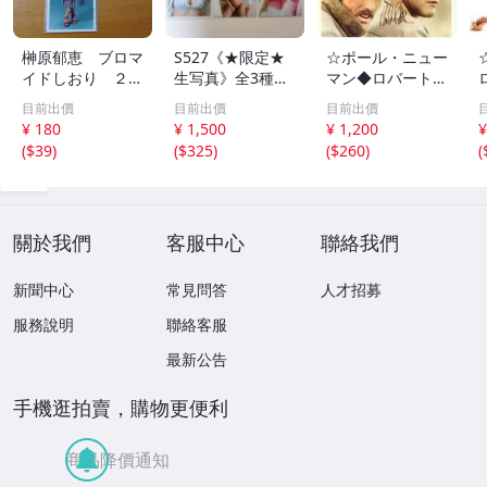
榊原郁恵 ブロマ
S527《★限定★
☆ポール・ニュー
イドしおり ２枚
生写真》全3種セ
マン◆ロバート・
組 レトロ 送料
ット【井口裕香】
レッドフォード◆
目前出價
目前出價
目前出價
１１０円 未開封
FLASH（フラッシ
サイン入り写真◆
¥ 180
¥ 1,500
¥ 1,200
¥
ュ）2026年8月18
30x20㎝☆
(
$39
)
(
$325
)
(
$260
)
(
日・25日合併号
★セブンネット限
定特典★ ☆送料
一律☆
關於我們
客服中心
聯絡我們
新聞中心
常見問答
人才招募
服務說明
聯絡客服
最新公告
手機逛拍賣，購物更便利
商品降價通知