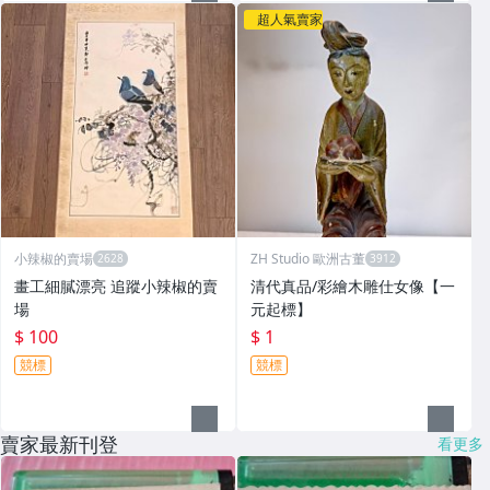
超人氣賣家
小辣椒的賣場
ZH Studio 歐洲古董
畫工細膩漂亮 追蹤小辣椒的賣
清代真品/彩繪木雕仕女像【一
場
元起標】
$ 100
$ 1
競標
競標
賣家最新刊登
看更多