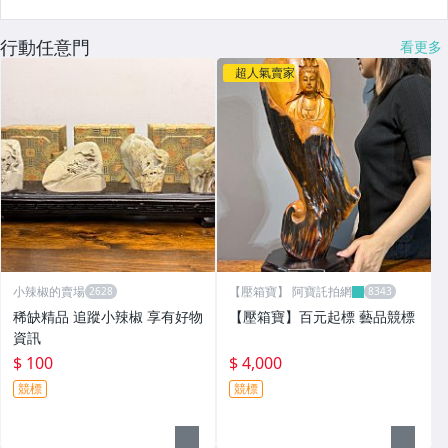
行動任意門
看更多
超人氣賣家
小辣椒的賣場
【壓箱寶】 阿寶託拍網
稀缺精品 追蹤小辣椒 享有好物
【壓箱寶】百元起標 藝品競標
資訊
$ 100
$ 4,000
競標
競標