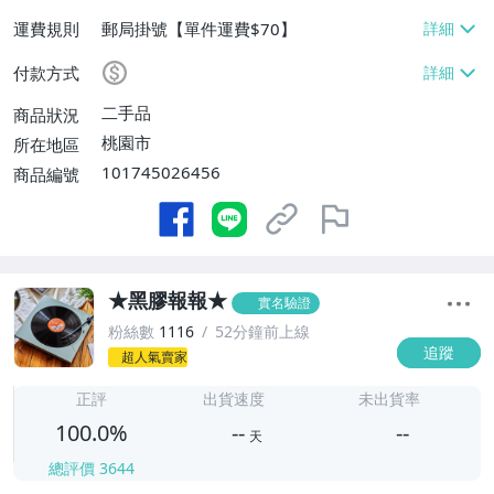
運費規則
郵局掛號【單件運費$70】
付款方式
二手品
商品狀況
桃園市
所在地區
101745026456
商品編號
★黑膠報報★
實名驗證
粉絲數
1116
52分鐘前上線
追蹤
超人氣賣家
-
-
正評
出貨速度
未出貨率
100.0%
--
--
天
總評價
3644