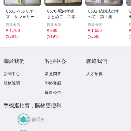
C593-ベルリオー
C676-堀内孝雄
C592-結婚式のす
ズ サン＝サーン
まとめて ２本
べて 第１集 第
ス ベスト・サウ
セット
２集 まとめて
目前出價
目前出價
目前出價
ンド・シリーズ
２本 セット
¥ 1,760
¥ 880
¥ 1,650
¥
まとめて ２本
(
$381
)
(
$191
)
(
$358
)
(
セット ※１本未
開封
關於我們
客服中心
聯絡我們
新聞中心
常見問答
人才招募
服務說明
聯絡客服
最新公告
手機逛拍賣，購物更便利
商品降價通知