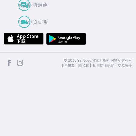
買賣即時溝通
商品到貨動態
APP Store
Google Play
facebook
Instagram
©
2026
Yahoo台灣電子商務 保留所有權利
服務條款
隱私權
拍賣使用規範
交易安全