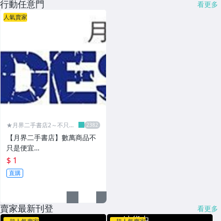
行動任意門
看更多
人氣賣家
★月界二手書店2～不只是
便宜...★
【月界二手書店】數萬商品不
只是便宜…
$ 1
直購
賣家最新刊登
看更多