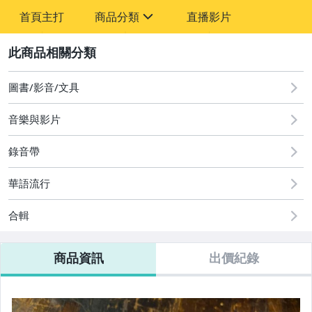
-
首頁主打
商品分類
直播影片
-
sign
圖書/影音/文具
2
偶像、球員卡與郵幣
圖書/影音/文具
音樂與影片
錄音帶
華語流行
合輯
商品資訊
出價紀錄