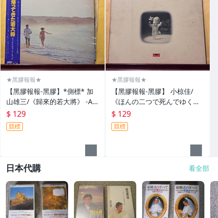
★黑膠報報★
★黑膠報報★
【黑膠報報-黑膠】*側標* 加
【黑膠報報-黑膠】 小椋佳/
山雄三/《歸來的若大將》 -A1
《ほんの二つで死んでゆく》
1-5
（只剩下二就死了）-A11-5
$ 129
$ 129
競標
競標
日本代購
看全部