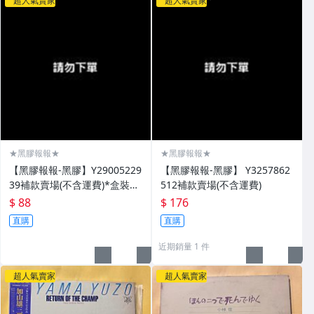
超人氣賣家
超人氣賣家
★黑膠報報★
★黑膠報報★
【黑膠報報-黑膠】Y29005229
【黑膠報報-黑膠】 Y3257862
39補款賣場(不含運費)*盒裝*
512補款賣場(不含運費)
戴愛玲 天使之翼-特13
$ 88
$ 176
直購
直購
近期銷量 1 件
超人氣賣家
超人氣賣家