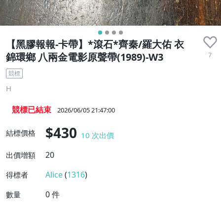
【黑膠報報-卡帶】*滾石*齊秦/羅大佑 衣
7
錦環鄉 八兩金電影原聲帶(1989)-W3
競標
H
競標已結束
2026/06/05 21:47:00
$430
結標價格
10
次出價
20
出價增額
Alice
(
1316
)
得標者
0
件
數量