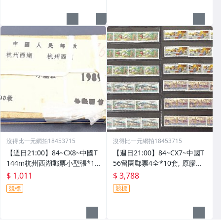
沒得比一元網拍18453715
沒得比一元網拍18453715
【週日21:00】84~CX8~中國T
【週日21:00】84~CX7~中國T
144m杭州西湖郵票小型張*10
56留園郵票4全*10套, 原膠如
0枚原封, 原外包塑膠袋已更換,
圖
$ 1,011
$ 3,788
如圖
競標
競標