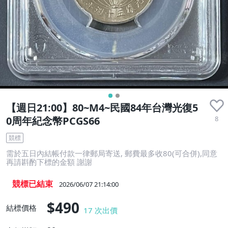
【週日21:00】80~M4~民國84年台灣光復5
8
0周年紀念幣PCGS66
競標
需於五日內結帳付款一律郵局寄送, 郵費最多收80(可合併),同意
再請斟酌下標的金額 謝謝
競標已結束
2026/06/07 21:14:00
$490
結標價格
17
次出價