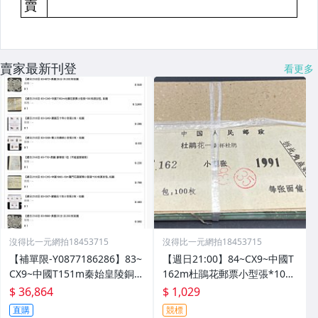
賣家最新刊登
看更多
沒得比一元網拍18453715
沒得比一元網拍18453715
【補單限-Y0877186286】83~
【週日21:00】84~CX9~中國T
CX9~中國T151m秦始皇陵銅車
162m杜鵑花郵票小型張*100
馬郵票小型張*等如圖
枚原封, 原外包塑膠袋已更換,
$ 36,864
$ 1,029
如圖
直購
競標