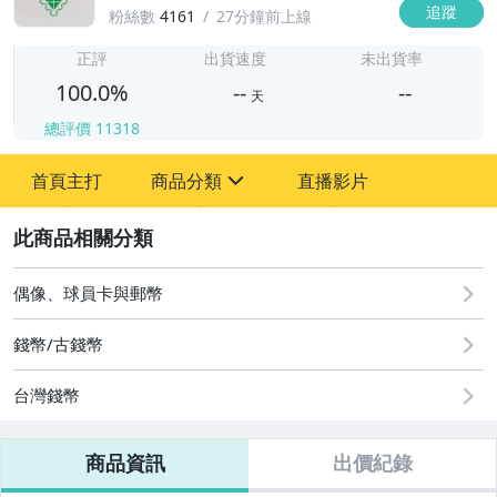
追蹤
粉絲數
4161
27分鐘前上線
-
-
正評
出貨速度
未出貨率
100.0%
--
--
天
總評價
11318
-
首頁主打
商品分類
直播影片
-
sign
圖書/影音/文具
2
古董、藝術與礦石
偶像、球員卡與郵幣
原創設計良品
錢幣/古錢幣
居家、家具與園藝
台灣錢幣
玩具、模型與公仔
商品資訊
出價紀錄
偶像、球員卡與郵幣