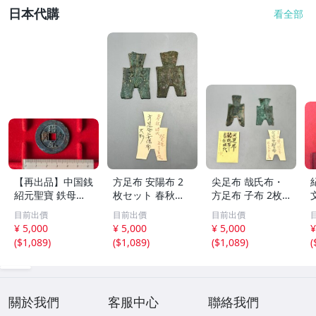
日本代購
看全部
【再出品】中国銭
方足布 安陽布 2
尖足布 哉氏布・
紹元聖寶 鉄母
枚セット 春秋戦
方足布 子布 2枚
銭？
国時代 中国古代
セット 中国戦国
目前出價
目前出價
目前出價
銭貨 布貨 布幣 銅
古銭 布幣 古銭 貨
¥ 5,000
¥ 5,000
¥ 5,000
¥
銭 古銭 コレクシ
布 貨幣
(
$1,089
)
(
$1,089
)
(
$1,089
)
(
ョン 貨幣
關於我們
客服中心
聯絡我們