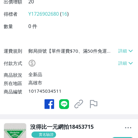
20
出價增額
Y1726902680
(
16
)
得標者
0
件
數量
運費規則
郵局掛號【單件運費$70、滿50件免運
費】、面交/自取/不寄送【免運費】
付款方式
全新品
商品狀況
高雄市
所在地區
101745034511
商品編號
沒得比一元網拍18453715
實名驗證