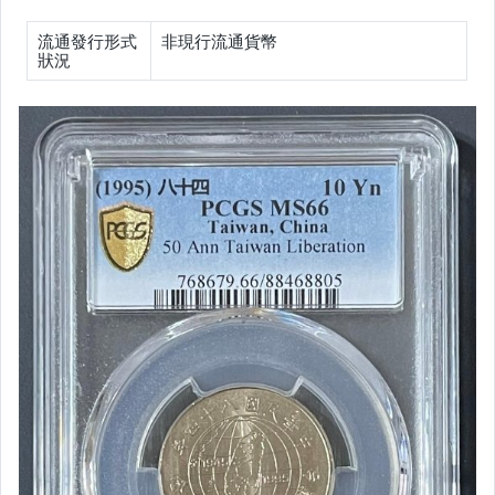
手錶與飾品配件
流通發行形式
非現行流通貨幣
狀況
女包精品與女鞋
運動、戶外與休閒