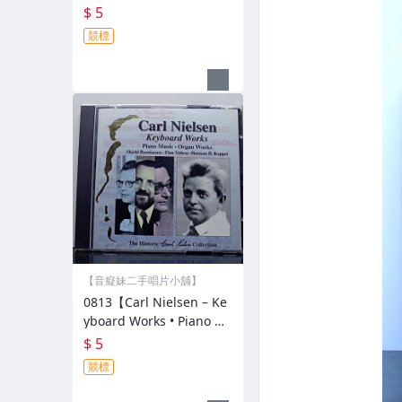
二手CD •低價起標
$ 5
競標
【音癡妹二手唱片小舖】
0813【Carl Nielsen – Ke
yboard Works • Piano M
usic • Organ Works #有
$ 5
刮痕/2CD】低價起標
競標