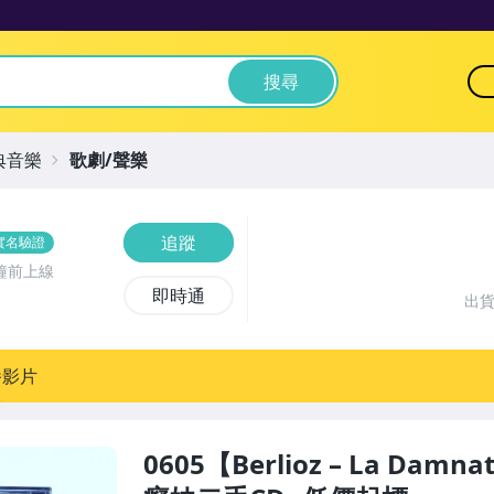
搜尋
典音樂
歌劇/聲樂
追蹤
實名驗證
鐘前上線
即時通
出
播影片
0605【Berlioz – La Damna