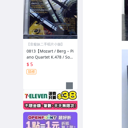
【音癡妹二手唱片小舖】
0813【Mozart / Berg – Pi
ano Quartet K.478 / Son
ata Op. 1 For String Sext
$ 5
et 】低價起標
競標