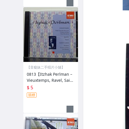
【音癡妹二手唱片小舖】
0813【Itzhak Perlman –
Vieuxtemps, Ravel, Saint
-Saëns】音癡妹二手CD •
$ 5
低價起標
競標