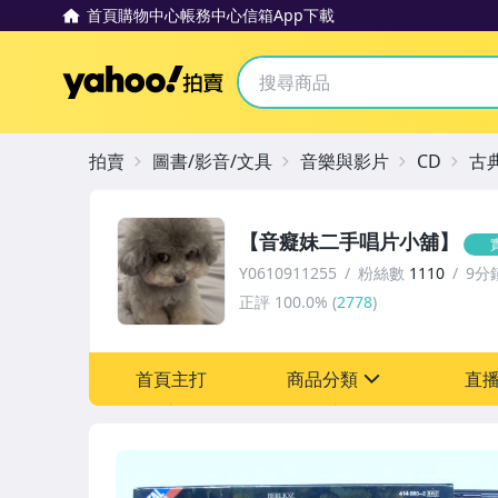
首頁
購物中心
帳務中心
信箱
App下載
Yahoo拍賣
拍賣
圖書/影音/文具
音樂與影片
CD
古
【音癡妹二手唱片小舖】
Y0610911255
粉絲數
1110
9分
正評
100.0%
(
2778
)
首頁主打
商品分類
直
sign
圖書/影音/文具