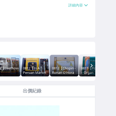
5】
NEXT
3【Beethoven
0812【In A
0812【Chopin -
0813【Poulenc
081
Persian Market
Ronan O'Hora
– Organ
Cla
viersonaten
& Sabre
– Works For
Concerto ·
音癡
onates Pour
Dance】音癡妹
Solo Piano】音
Concert
低
no #CD-8刮
二手CD •低價起
癡妹二手CD •低
Champêtre ·
出價紀錄
/8CD】音癡
標
價起標
Piano
手CD •低價
Concerto】音癡
標
妹二手CD •低價
起標