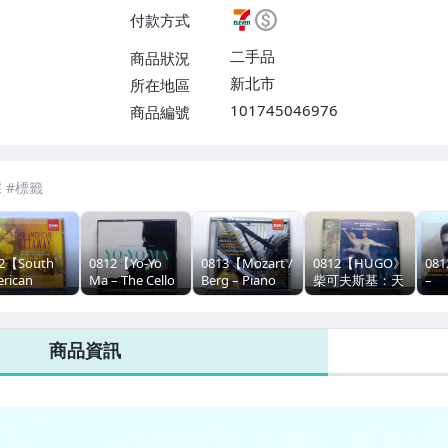
$38】、郵局掛號【單件運費$6
付款方式
二手品
商品狀況
新北市
所在地區
101745046976
商品編號
7-ELEVEN 運費只要
38
元
不限金額、筆數，筆筆優惠無限次！
12【South
0812【Yo-Yo
0813【Mozart /
0812【HUGO》
081
rican
Ma – The Cello
Berg – Piano
柴可夫斯基：天
–
taway】音癡
Suites #刮痕
Quartet K.478 /
鵝湖 · 睡美人 ·
Kla
手CD •低價
多/2CD】音癡妹
Sonata Op. 1
胡桃夾子】音癡
• S
標
二手CD •低價起
For String
妹二手CD •低價
Pia
商品資訊
標
Sextet 】低價起
起標
痕多
標
妹二
起