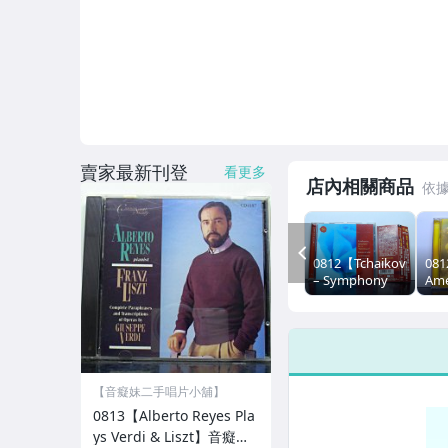
賣家最新刊登
看更多
店內相關商品
PREV
0812【Tchaikovsky
08
– Symphony
Ame
No. 6
Ge
"Pathetique"/
妹二
Romeo &
起
Juliet】音癡妹
二手CD •低價起
標
【音癡妹二手唱片小舖】
0813【Alberto Reyes Pla
ys Verdi & Liszt】音癡妹