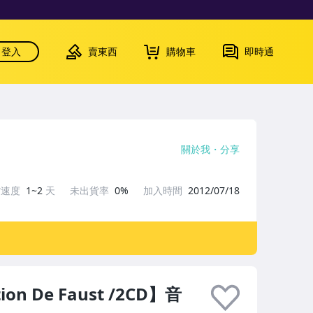
登入
賣東西
購物車
即時通
關於我
分享
貨速度
1~2
天
未出貨率
0%
加入時間
2012/07/18
tion De Faust /2CD】音