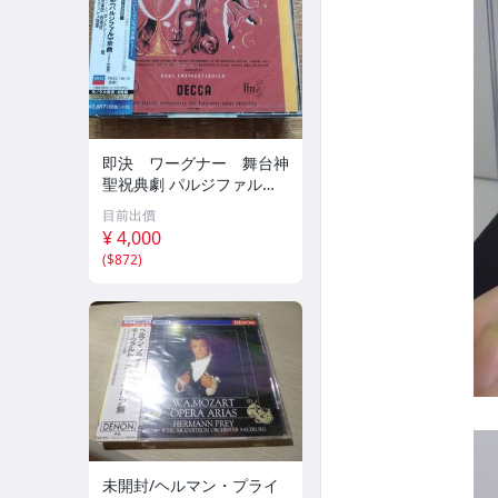
即決 ワーグナー 舞台神
聖祝典劇 パルジファル全
曲 クナッパーツブッシュ
目前出價
¥ 4,000
(
$872
)
未開封/ヘルマン・プライ