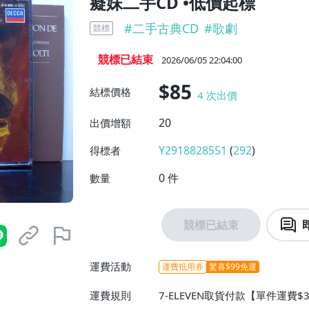
癡妹二手CD •低價起標
#
二手古典CD
#
歌劇
競標
競標已結束
2026/06/05 22:04:00
$85
結標價格
4
次出價
20
出價增額
Y2918828551
(
292
)
得標者
0
件
數量
競標已結束
運費活動
運費抵用券
驚喜$99免運
運費規則
7-ELEVEN取貨付款【單件運費$